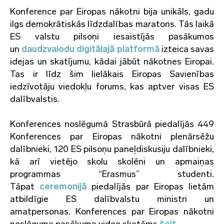
Konference par Eiropas nākotni bija unikāls, gadu
ilgs demokrātiskās līdzdalības maratons. Tās laikā
ES valstu pilsoņi iesaistījās pasākumos
un
daudzvalodu digitālajā platformā
izteica savas
idejas un skatījumu, kādai jābūt nākotnes Eiropai.
Tas ir līdz šim
lielākais Eiropas Savienības
iedzīvotāju viedokļu forums
, kas aptver visas ES
dalībvalstis.
Konferences noslēgumā Strasbūrā piedalījās 449
Konferences par Eiropas nākotni plenārsēžu
dalībnieki, 120 ES pilsoņu paneļdiskusiju dalībnieki,
kā arī vietējo skolu skolēni un apmaiņas
programmas “Erasmus” studenti.
Tāpat
ceremonijā
piedalījās par Eiropas lietām
atbildīgie ES dalībvalstu ministri un
amatpersonas. Konferences par Eiropas nākotni