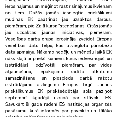
ierosinājumus un mēģinot rast risinājumus ikvienam
no tiem. Dažās jomās iesniegtie priekšlikumi
mudinās EK paātrināt jau uzsāktos darbus,
piemēram, pie Zaļā kursa īstenošanas. Citās jomās
jau uzsāktas jaunas iniciatīvas, piemēram,
Veselības darba grupa ierosināja izveidot Eiropas
veselības datu telpu, kas atvieglotu pārrobežu
datu apmaiņu. Nākamo nedēļu un mēnešu laikā EK
nāks klajā ar priekšlikumiem, kurus iedvesmojuši un
izstrādājuši iedzīvotāji, piemēram, par vides
atjaunošanu, iepakojuma radīto atkritumu
samazināšanu un piespiedu darbā ražotu
izstrādājumu aizliegumu Eiropas tirgū. Jaunus
priekšlikumus EK priekšsēdētāja sola paziņot
septembrī ikgadējā uzrunā par stāvokli ES.
Savukārt šī gada rudenī ES institūcijas organizēs
pasākumu, kurā informēs par paveikto un tālāko