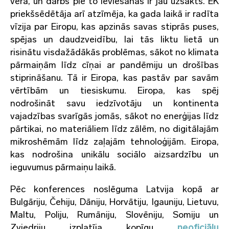
vērā, un darbs pie to ieviešanas ir jau uzsākts. EK
priekšsēdētāja arī atzīmēja, ka
gada laikā ir radīta
vīzija par Eiropu
, kas apzinās savas stiprās puses,
spējas un daudzveidību, lai tās liktu lietā un
risinātu visdažādākās problēmas, sākot no klimata
pārmaiņām līdz cīņai ar pandēmiju un drošības
stiprināšanu. Tā ir Eiropa, kas pastāv par savām
vērtībām un tiesiskumu. Eiropa, kas spēj
nodrošināt savu iedzīvotāju un kontinenta
vajadzības svarīgās jomās, sākot no enerģijas līdz
pārtikai, no materiāliem līdz zālēm, no digitālajām
mikroshēmām līdz zaļajām tehnoloģijām. Eiropa,
kas nodrošina unikālu sociālo aizsardzību un
ieguvumus pārmaiņu laikā.
Pēc konferences noslēguma Latvija kopā ar
Bulgāriju, Čehiju, Dāniju, Horvātiju, Igauniju, Lietuvu,
Maltu, Poliju, Rumāniju, Slovēniju, Somiju un
Zviedriju izplatīja kopīgu
neoficiālu