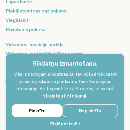
Lapas karte
Piekļūstamības paziņojums
Viegli lasīt
Privātuma politika
Vidzemes inovāciju nedēļa
Vidzemes uzņēmējdarbības centrs
Sīkdatņu izmantošana.
Balso Vidzeme
Pierakstieties jaunumiem un saņemiet aktuālākos
Mēs izmantojam sīkdatnes, lai tev būtu ērtāk lietot
jaunumus savā e-pastā!
mūsu mājaslapu un piedāvātu tev interesējošu
informāciju. Arī turpinot lietot šo vietni, tu piekrīti
Pieteikties jaunumiem
sīkdatņu lietošanai
.
Piekrītu
Nepiekrītu
Pielāgot izvēli