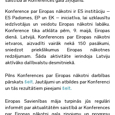
saistībā ar Konferences gala ziņojumu.
Konference par Eiropas nākotni ir ES institūciju –
ES Padomes, EP un EK – iniciatīva, lai uzklausītu
iedzīvotājus un veidotu Eiropas nākotni labāku.
Konference tika atklāta pērn, 9. maijā, Eiropas
dienā. Latvijā, Konferences par Eiropas nākotni
ietvaros, aizvadīti vairāk nekā 150 pasākumi,
sniedzot priekšlikumus Eiropas nākotnes
redzējumam. Šāda aktivitāte
ierindoja Latviju
aktīvāko dalībvalstu desmitniekā.
Pilns Konferences par Eiropas nākotni darbības
pārskats
šeit
. Jautājumi un atbildes par Konferenci
un tās rezultātiem pieejami
šeit.
Eiropas Savienības māja turpinās jūs regulāri
informēt par aktualitātēm saistībā ar Konferences
par Eiropas nākotni gala ziņojumu un progresu