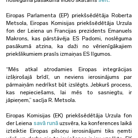
noslēguma pasākuma video skatāms
šeit.
Eiropas Parlamenta (EP) priekšsēdētāja Roberta
Metsola, Eiropas Komisijas priekšsēdētāja Urzula
fon der Leiena un Francijas prezidents Emanuels
Makrons, kas pārstāvēja ES Padomi, noslēguma
pasākumā atzina, ka daži no vērienīgākajiem
priekšlikumiem prasīs izmaiņas ES līgumos.
“Mēs atkal atrodamies Eiropas integrācijas
izšķirošajā brīdī, un neviens ierosinājums par
pārmaiņām nedrīkst būt izslēgts. Jebkurš process,
kas nepieciešams, lai mēs to sasniegtu, ir
jāpieņem,” sacīja R. Metsola.
Eiropas Komisijas (EK) priekšsēdētāja Urzula fon
der Leiena
savā runā
uzsvēra, ka konferences laikā
izteiktie Eiropas pilsoņu ierosinājumi tiks ņemti