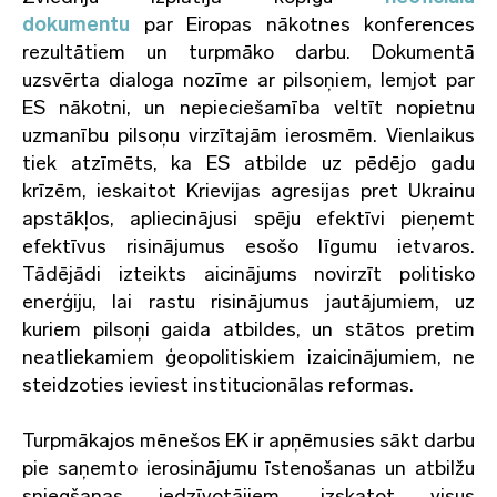
dokumentu
par Eiropas nākotnes konferences
rezultātiem un turpmāko darbu. Dokumentā
uzsvērta dialoga nozīme ar pilsoņiem, lemjot par
ES nākotni, un nepieciešamība veltīt nopietnu
uzmanību pilsoņu virzītajām ierosmēm. Vienlaikus
tiek atzīmēts, ka ES atbilde uz pēdējo gadu
krīzēm, ieskaitot Krievijas agresijas pret Ukrainu
apstākļos, apliecinājusi spēju efektīvi pieņemt
efektīvus risinājumus esošo līgumu ietvaros.
Tādējādi izteikts aicinājums novirzīt politisko
enerģiju, lai rastu risinājumus jautājumiem, uz
kuriem pilsoņi gaida atbildes, un stātos pretim
neatliekamiem ģeopolitiskiem izaicinājumiem, ne
steidzoties ieviest institucionālas reformas.
Turpmākajos mēnešos EK ir apņēmusies sākt darbu
pie saņemto ierosinājumu īstenošanas un atbilžu
sniegšanas iedzīvotājiem, izskatot visus