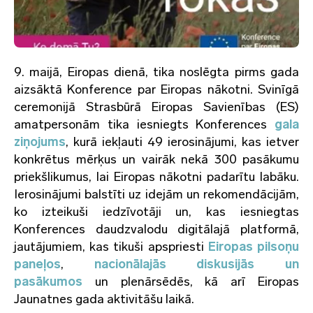
9. maijā, Eiropas dienā, tika noslēgta pirms gada
aizsāktā Konference par Eiropas nākotni. Svinīgā
ceremonijā Strasbūrā Eiropas Savienības (ES)
amatpersonām tika iesniegts Konferences
gala
ziņojums
, kurā
iekļauti 49 ierosinājumi
, kas
ietver
konkrētus mērķus un vairāk nekā 300 pasākumu
priekšlikumus
, lai Eiropas nākotni padarītu labāku.
Ierosinājumi balstīti uz idejām un rekomendācijām,
ko izteikuši iedzīvotāji un, kas iesniegtas
Konferences daudzvalodu digitālajā platformā,
jautājumiem, kas tikuši apspriesti
Eiropas pilsoņu
paneļos
,
nacionālajās diskusijās un
pasākumos
un plenārsēdēs, kā arī Eiropas
Jaunatnes gada aktivitāšu laikā.