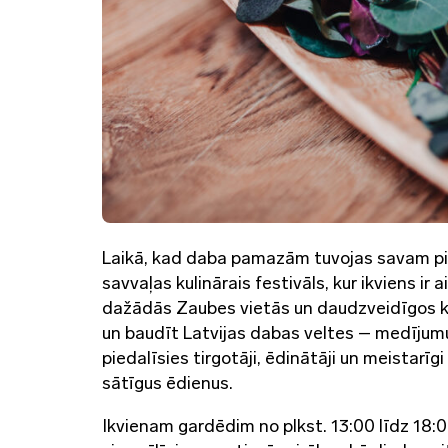
Laikā, kad daba pamazām tuvojas savam pilnb
savvaļas kulinārais festivāls, kur ikviens i
dažādās Zaubes vietās un daudzveidīgos ku
un baudīt Latvijas dabas veltes – medījumus
piedalīsies tirgotāji, ēdinātāji un meistarī
sātīgus ēdienus.
Ikvienam gardēdim no plkst. 13:00 līdz 18:00