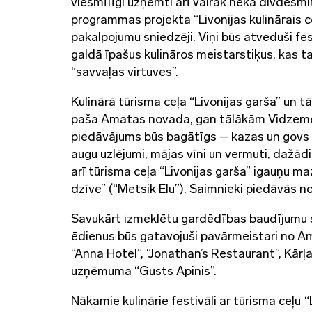
viesmīlīgi uzņemti arī vairāk nekā divdesmi
programmas projekta “Livonijas kulinārais c
pakalpojumu sniedzēji. Viņi būs atveduši fe
galdā īpašus kulināros meistarstiķus, kas t
“savvaļas virtuves”.
Kulinārā tūrisma ceļa “Livonijas garša” un
paša Amatas novada, gan tālākām Vidzeme
piedāvājums būs bagātīgs – kazas un govs pie
augu uzlējumi, mājas vīni un vermuti, dažādi 
arī tūrisma ceļa “Livonijas garša” igauņu 
dzīve” (“Metsik Elu”). Saimnieki piedāvās n
Savukārt izmeklētu gardēdības baudījumu sn
ēdienus būs gatavojuši pavārmeistari no Am
“Anna Hotel”, “Jonathan’s Restaurant”, Kārļ
uzņēmuma “Gusts Apinis”.
Nākamie kulinārie festivāli ar tūrisma ceļu