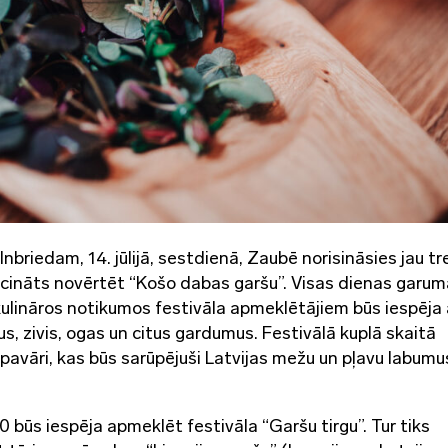
riedam, 14. jūlijā, sestdienā, Zaubē norisināsies jau tr
r aicināts novērtēt “Košo dabas garšu”. Visas dienas garu
lināros notikumos festivāla apmeklētājiem būs iespēja 
, zivis, ogas un citus gardumus. Festivālā kuplā skaitā
gi pavāri, kas būs sarūpējuši Latvijas mežu un pļavu labumu
 būs iespēja apmeklēt festivāla “Garšu tirgu”. Tur tiks