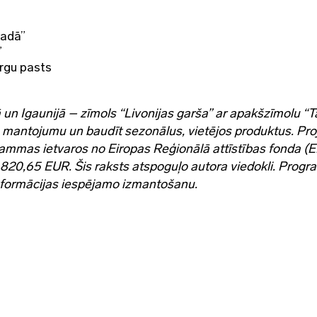
vadā”
”
irgu pasts
un Igaunijā – zīmols “Livonijas garša” ar apakšzīmolu “T
o mantojumu un baudīt sezonālus, vietējos produktus. Pro
grammas ietvaros no Eiropas Reģionālā attīstības fonda (
820,65 EUR. Šis raksts atspoguļo autora viedokli. Prog
informācijas iespējamo izmantošanu.