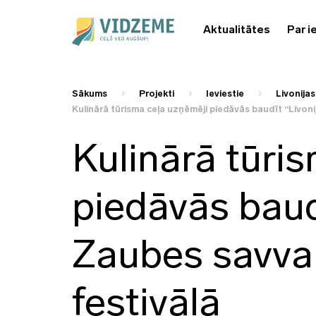
Aktualitātes
Par i
Sākums
Projekti
Ieviestie
Livonijas
Kulinārā tūrisma ceļa uzņēmēji piedāvās baudīt “Livoni
Kulinārā tūri
piedāvās baud
Zaubes savvaļ
festivālā