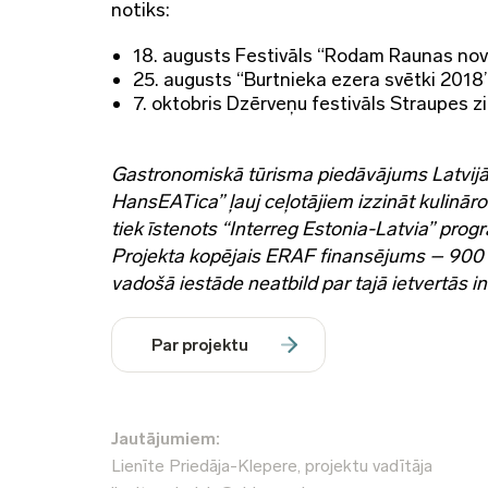
notiks:
18. augusts Festivāls “Rodam Raunas no
25. augusts “Burtnieka ezera svētki 2018
7. oktobris Dzērveņu festivāls Straupes z
Gastronomiskā tūrisma piedāvājums Latvijā 
HansEATica” ļauj ceļotājiem izzināt kulinār
tiek īstenots “Interreg Estonia-Latvia” pro
Projekta kopējais ERAF finansējums – 900 
vadošā iestāde neatbild par tajā ietvertās 
Par projektu
Jautājumiem:
Lienīte Priedāja-Klepere, projektu vadītāja