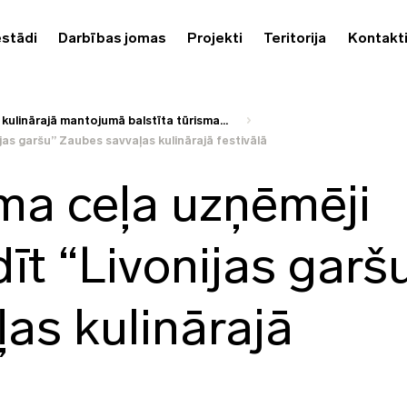
estādi
Darbības jomas
Projekti
Teritorija
Kontakt
 kulinārajā mantojumā balstīta tūrisma...
jas garšu” Zaubes savvaļas kulinārajā festivālā
sma ceļa uzņēmēji
īt “Livonijas garš
as kulinārajā