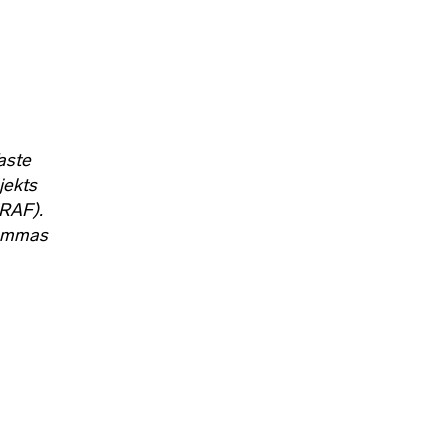
aste
jekts
ERAF).
rammas