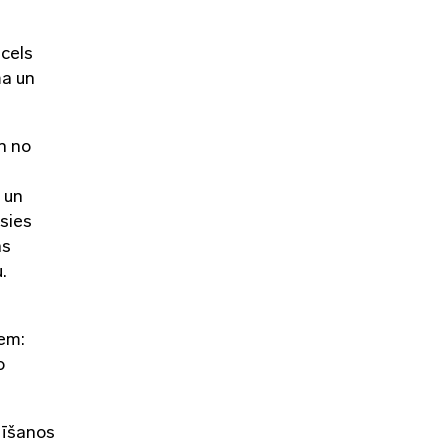
 cels
ma un
n no
 un
osies
as
.
a
iem:
o
līšanos