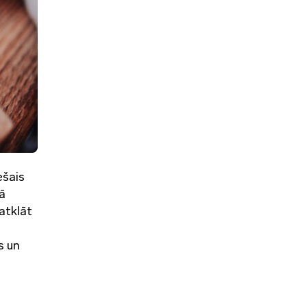
ešais
mā
atklāt
s un