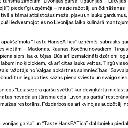
t tūrisma zīmolam “Livonijas garša” (Igaunijas – Latvijas
eļš”) piederīgi uzņēmēji – mazie ražotāji un ēdināšanas
stivāla tēmai atbilstošus meža, pļavu un lauku gardumus,
apuši iedvesmojoties no Livonijas laika kulinārā mantoju
 tā apakšzīmola “Taste HansEATica” uzņēmēji sabrauks ga
s vietām – Madonas, Raunas, Kocēnu novadiem. Tirgus
na siers, lauku tējas. Būs arī izsmalcināti dzērieni: ogu
labumi no ķiplokiem, kā arī citas lauku veltes. Tirgū vies
mazais ražotājs no Valgas apkārtnes saimniecības “Savvaļ
obaudīt un iegādāties kazas piena sviestu un svaigo sieru
iegs “Lejasezera garšu svētki”, kur deviņkārtu mielast
atas novada un tūrisma ceļa “Livonijas garša” restorān
amuižas restorāns, līdzdarbosies arī kvinojas audzētāji n
 “Livonijas garša” un “Taste HansEATica” dalībnieku pieda