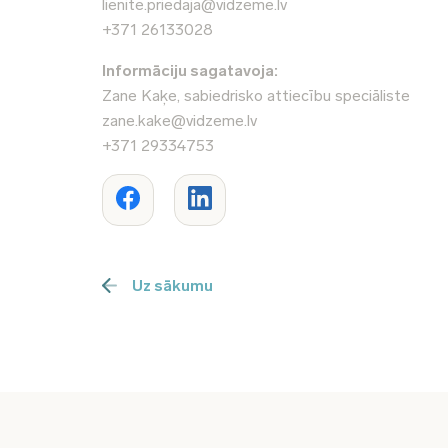
lienite.priedaja@vidzeme.lv
+371 26133028
Informāciju sagatavoja:
Zane Kaķe, sabiedrisko attiecību speciāliste
zane.kake@vidzeme.lv
+371 29334753
Uz sākumu