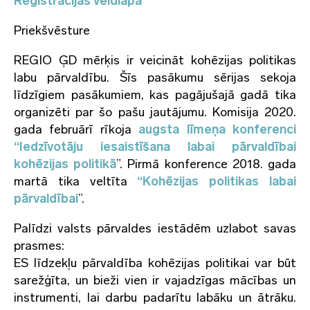
Reģistrācijas veidlapa
Priekšvēsture
REGIO ĢD mērķis ir veicināt kohēzijas politikas
labu pārvaldību. Šīs pasākumu sērijas sekoja
līdzīgiem pasākumiem, kas pagājušajā gadā tika
organizēti par šo pašu jautājumu. Komisija 2020.
gada februārī rīkoja
augsta līmeņa konferenci
“Iedzīvotāju iesaistīšana labai pārvaldībai
kohēzijas politikā
”. Pirmā konference 2018. gada
martā tika veltīta
“Kohēzijas politikas labai
pārvaldībai
”.
Palīdzi valsts pārvaldes iestādēm uzlabot savas
prasmes:
ES līdzekļu pārvaldība kohēzijas politikai var būt
sarežģīta, un bieži vien ir vajadzīgas mācības un
instrumenti, lai darbu padarītu labāku un ātrāku.