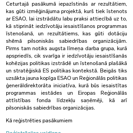
Ceturtajā pasākumā iepazīstinās ar rezultātiem,
kas gūti izmēģinājuma projektā, kurš tiek īstenots
ar ESAO, lai izstrādātu labu praksi attiecībā uz to,
kā stiprināt iedzīvotāju iesaistīšanos programmas
īstenošanā, un rezultātiems, kas gūti dotāciju
shēmā pilsoniskās sabiedrības organizācijām.
Pirms tam notiks augsta līmeņa darba grupa, kurā
apspriedīs, cik svarīga ir iedzīvotāju iesaistīšanās
kohēzijas politikas izstrādē un īstenošanā plašākā
un stratēģiskā ES politikas kontekstā. Beigās tiks
uzsākta jauna kopīga ESAO un Reģionālās politikas
ģenerāldirektorāta iniciatīva, kurā būs iesaistītas
programmas iestādes un Eiropas Reģionālās
attīstības fonda līdzekļu saņēmēji, kā arī
pilsoniskās sabiedrības organizācijas.
Kā reģistrēties pasākumiem