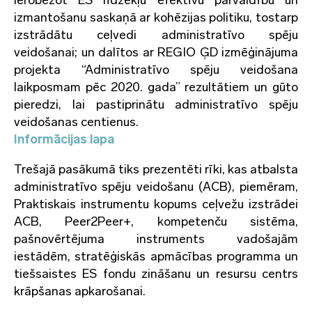
ierobežot ES līdzekļu efektīvu pārvaldību un
izmantošanu saskaņā ar kohēzijas politiku, tostarp
izstrādātu ceļvedi administratīvo spēju
veidošanai; un dalītos ar REGIO ĢD izmēģinājuma
projekta “Administratīvo spēju veidošana
laikposmam pēc 2020. gada” rezultātiem un gūto
pieredzi, lai pastiprinātu administratīvo spēju
veidošanas centienus.
Informācijas lapa
Trešajā pasākumā tiks prezentēti rīki, kas atbalsta
administratīvo spēju veidošanu (ACB), piemēram,
Praktiskais instrumentu kopums ceļvežu izstrādei
ACB, Peer2Peer+, kompetenču sistēma,
pašnovērtējuma instruments vadošajām
iestādēm, stratēģiskās apmācības programma un
tiešsaistes ES fondu zināšanu un resursu centrs
krāpšanas apkarošanai.