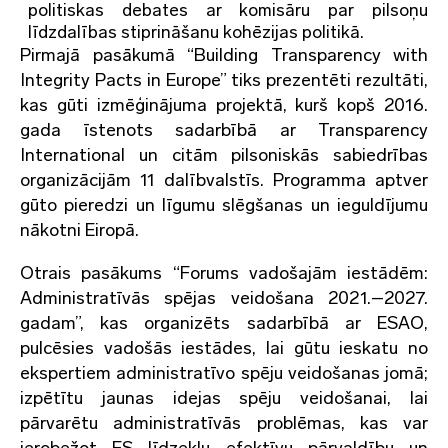
politiskas debates ar komisāru par pilsoņu
līdzdalības stiprināšanu kohēzijas politikā.
Pirmajā pasākumā “Building Transparency with
Integrity Pacts in Europe” tiks prezentēti rezultāti,
kas gūti izmēģinājuma projektā, kurš kopš 2016.
gada īstenots sadarbībā ar Transparency
International un citām pilsoniskās sabiedrības
organizācijām 11 dalībvalstīs. Programma aptver
gūto pieredzi un līgumu slēgšanas un ieguldījumu
nākotni Eiropā.
Otrais pasākums “Forums vadošajām iestādēm:
Administratīvās spējas veidošana 2021.–2027.
gadam”, kas organizēts sadarbībā ar ESAO,
pulcēsies vadošās iestādes, lai gūtu ieskatu no
ekspertiem administratīvo spēju veidošanas jomā;
izpētītu jaunas idejas spēju veidošanai, lai
pārvarētu administratīvās problēmas, kas var