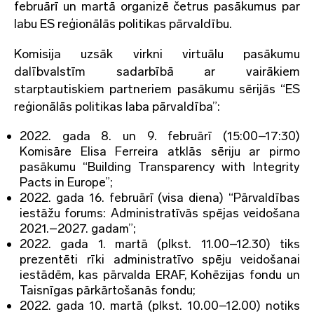
februārī un martā organizē četrus pasākumus par
labu ES reģionālās politikas pārvaldību.
Komisija uzsāk virkni virtuālu pasākumu
dalībvalstīm sadarbībā ar vairākiem
starptautiskiem partneriem pasākumu sērijās “ES
reģionālās politikas laba pārvaldība”:
2022. gada 8. un 9. februārī (15:00–17:30)
Komisāre Elisa Ferreira atklās sēriju ar pirmo
pasākumu “Building Transparency with Integrity
Pacts in Europe”;
2022. gada 16. februārī (visa diena) “Pārvaldības
iestāžu forums: Administratīvās spējas veidošana
2021.–2027. gadam”;
2022. gada 1. martā (plkst. 11.00–12.30) tiks
prezentēti rīki administratīvo spēju veidošanai
iestādēm, kas pārvalda ERAF, Kohēzijas fondu un
Taisnīgas pārkārtošanās fondu;
2022. gada 10. martā (plkst. 10.00–12.00) notiks