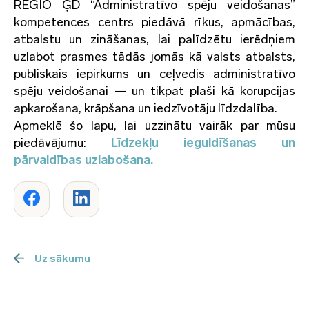
REGIO ĢD “Administratīvo spēju veidošanas”
kompetences centrs piedāvā rīkus, apmācības,
atbalstu un zināšanas, lai palīdzētu ierēdņiem
uzlabot prasmes tādās jomās kā valsts atbalsts,
publiskais iepirkums un ceļvedis administratīvo
spēju veidošanai — un tikpat plaši kā korupcijas
apkarošana, krāpšana un iedzīvotāju līdzdalība.
Apmeklē šo lapu, lai uzzinātu vairāk par mūsu
piedāvājumu:
Līdzekļu ieguldīšanas un
pārvaldības
uzlabošana.
Uz sākumu