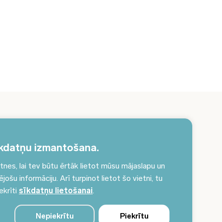
erakstieties jaunumiem un saņemiet aktuālākos
unumus savā e-pastā!
kdatņu izmantošana.
es, lai tev būtu ērtāk lietot mūsu mājaslapu un
Pieteikties jaunumiem
ošu informāciju. Arī turpinot lietot šo vietni, tu
ekrīti
sīkdatņu lietošanai
.
Nepiekrītu
Piekrītu