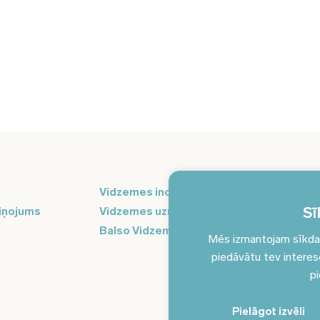
Pi
Vidzemes inovāciju nedēļa
ja
Sī
iņojums
Vidzemes uzņēmējdarbības centrs
Balso Vidzeme
Mēs izmantojam sīkdatn
piedāvātu tev interesēj
pi
Pielāgot izvēli