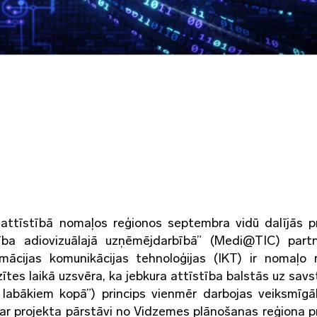
 attīstībā nomaļos reģionos septembra vidū dalījās p
tība adiovizuālajā uzņēmējdarbībā” (Medi@TIC) part
rmācijas komunikācijas tehnoloģijas (IKT) ir nomaļo 
zītes laikā uzsvēra, ka jebkura attīstība balstās uz savs
t labākiem kopā”) princips vienmēr darbojas veiksmīg
ar projekta pārstāvi no Vidzemes plānošanas reģiona p