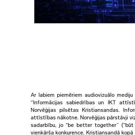
Ar labiem piemēriem audiovizuālo mediju
“Informācijas sabiedrības un IKT attīs
Norvēģijas pilsētas Kristiansandas. Info
attīstības nākotne. Norvēģijas pārstāvji vi
sadarbību, jo “be better together” (“bū
vienkārša konkurence. Kristiansandā kopā 