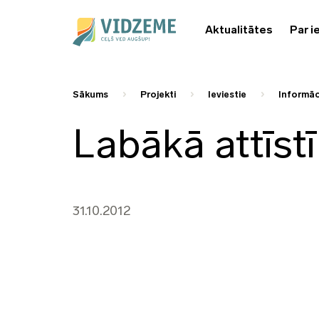
Aktualitātes
Par i
Sākums
Projekti
Ieviestie
Informāci
Labākā attīst
31.10.2012