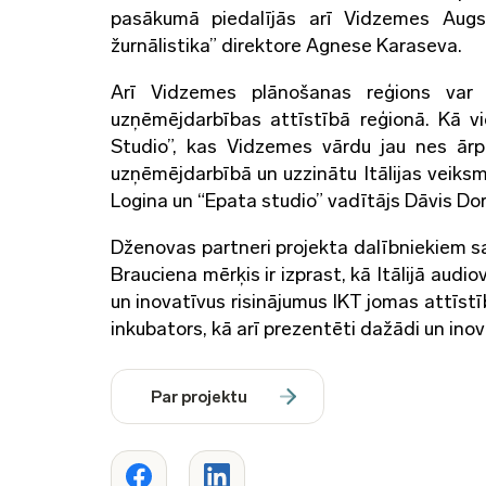
pasākumā piedalījās arī Vidzemes Augs
žurnālistika” direktore Agnese Karaseva.
Arī Vidzemes plānošanas reģions var 
uzņēmējdarbības attīstībā reģionā. Kā vi
Studio”, kas Vidzemes vārdu jau nes ārp
uzņēmējdarbībā un uzzinātu Itālijas veiksm
Logina un “Epata studio” vadītājs Dāvis Do
Dženovas partneri projekta dalībniekiem s
Brauciena mērķis ir izprast, kā Itālijā audi
un inovatīvus risinājumus IKT jomas attīs
inkubators, kā arī prezentēti dažādi un ino
Par projektu