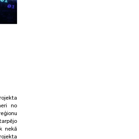
rojekta
neri no
reģionu
tarpējo
āk nekā
rojekta