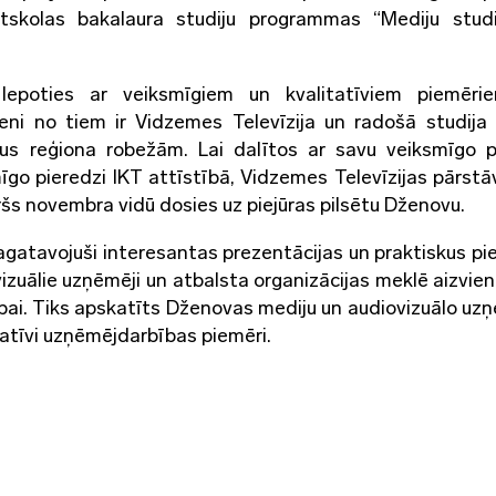
tskolas bakalaura studiju programmas “Mediju stud
lepoties ar veiksmīgiem un kvalitatīviem piemēri
eni no tiem ir Vidzemes Televīzija un radošā studija
us reģiona robežām. Lai dalītos ar savu veiksmīgo p
īgo pieredzi IKT attīstībā, Vidzemes Televīzijas pārstā
ršs novembra vidū dosies uz piejūras pilsētu Dženovu.
agatavojuši interesantas prezentācijas un praktiskus pi
ovizuālie uzņēmēji un atbalsta organizācijas meklē aizvie
tībai. Tiks apskatīts Dženovas mediju un audiovizuālo u
vatīvi uzņēmējdarbības piemēri.