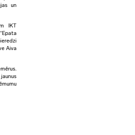
ijas un
em IKT
 “Epata
ieredzi
ve Aiva
emērus.
n jaunus
zņēmumu