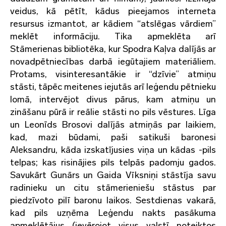
veidus, kā pētīt, kādus pieejamos interneta
resursus izmantot, ar kādiem “atslēgas vārdiem”
meklēt informāciju. Tika apmeklēta arī
Stāmerienas bibliotēka, kur Spodra Kaļva dalījās ar
novadpētniecības darbā iegūtajiem materiāliem.
Protams, visinteresantākie ir “dzīvie” atmiņu
stāsti, tāpēc meitenes iejutās arī leģendu pētnieku
lomā, intervējot divus pārus, kam atmiņu un
zināšanu pūrā ir reālie stāsti no pils vēstures. Līga
un Leonīds Brosovi dalījās atmiņās par laikiem,
kad, mazi būdami, paši satikuši baronesi
Aleksandru, kāda izskatījusies viņa un kādas -pils
telpas; kas risinājies pils telpās padomju gados.
Savukārt Gunārs un Gaida Vīksniņi stāstīja savu
radinieku un citu stāmerieniešu stāstus par
piedzīvoto pilī baronu laikos. Sestdienas vakarā,
kad pils uzņēma Leģendu nakts pasākuma
apmeklētājus (ievērojot visus valstī noteiktos