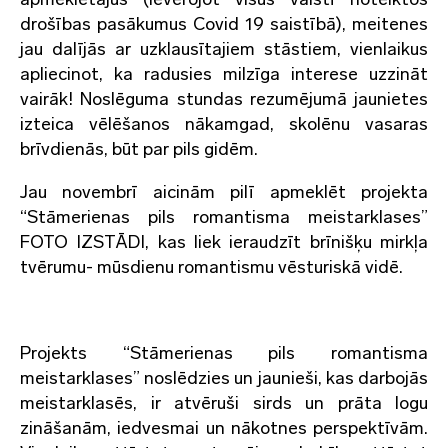
drošības pasākumus Covid 19 saistībā), meitenes
jau dalījās ar uzklausītajiem stāstiem, vienlaikus
apliecinot, ka radusies milzīga interese uzzināt
vairāk! Noslēguma stundas rezumējumā jaunietes
izteica vēlēšanos nākamgad, skolēnu vasaras
brīvdienās, būt par pils gidēm.
Jau novembrī aicinām pilī apmeklēt projekta
“Stāmerienas pils romantisma meistarklases”
FOTO IZSTĀDI, kas liek ieraudzīt brīnišķu mirkļa
tvērumu- mūsdienu romantismu vēsturiskā vidē.
Projekts “Stāmerienas pils romantisma
meistarklases” noslēdzies un jaunieši, kas darbojās
meistarklasēs, ir atvēruši sirds un prāta logu
zināšanām, iedvesmai un nākotnes perspektīvām.