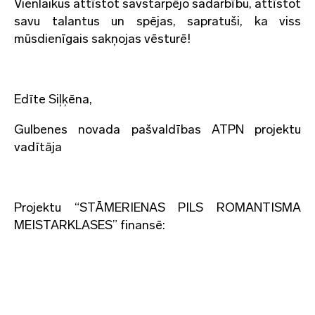
Vienlaikus attīstot savstarpējo sadarbību, attīstot
savu talantus un spējas, sapratuši, ka viss
mūsdienīgais sakņojas vēsturē!
Edīte Siļķēna,
Gulbenes novada pašvaldības ATPN projektu
vadītāja
Projektu “STĀMERIENAS PILS ROMANTISMA
MEISTARKLASES” finansē: