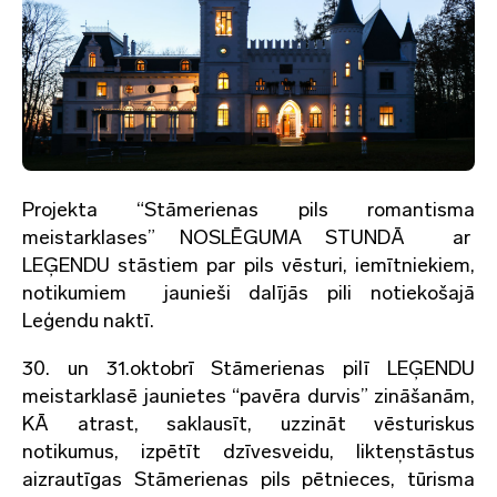
Projekta “Stāmerienas pils romantisma
meistarklases” NOSLĒGUMA STUNDĀ ar
LEĢENDU stāstiem par pils vēsturi, iemītniekiem,
notikumiem jaunieši dalījās pili notiekošajā
Leģendu naktī.
30. un 31.oktobrī Stāmerienas pilī LEĢENDU
meistarklasē jaunietes “pavēra durvis” zināšanām,
KĀ atrast, saklausīt, uzzināt vēsturiskus
notikumus, izpētīt dzīvesveidu, likteņstāstus
aizrautīgas Stāmerienas pils pētnieces, tūrisma