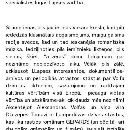
speciālistes Ingas Lapses vadībā.
Stāmerienas pils jau ietinās vakara krēslā, kad pilī
iededzās klusinātais apgaismojums, maigu gaismu
radīja sveces, šad un tad ieskanējās romantiska
mūzika. Iedziļinoties pils iemītnieku likteņos, pils
sienas, šķiet, “atvērās” domu lidojumam par
nezināmo, nepiedzīvoto laiku. Vēlāk, pils zālē,
uzklausot I.Lapses interesantos, dokumentālos-
arhīvos un periodikās atrastos, stāstus par Volfu
dzimtas likteņiem, sazarojumu un radītajām
kultūras vērtībām visā Eiropā, pieauga vietas
vērtība un atskārsme-ak, cik daudz mēs nezinām!
Akcentējot Aleksandras Volfas un viņa vīra
Džuzepes Tomazi di Lampedūzas dzīves stāstus,
kas lika rasties romānam GEPARDS (un pēc tā- arī
daudzām grāmatām un filmām), jaunieši izzināja