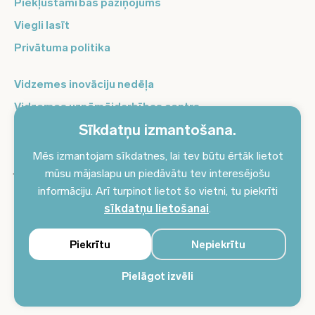
Piekļūstamības paziņojums
Viegli lasīt
Privātuma politika
Vidzemes inovāciju nedēļa
Vidzemes uzņēmējdarbības centrs
Sīkdatņu izmantošana.
Balso Vidzeme
Pierakstieties jaunumiem un saņemiet aktuālākos
Mēs izmantojam sīkdatnes, lai tev būtu ērtāk lietot
jaunumus savā e-pastā!
mūsu mājaslapu un piedāvātu tev interesējošu
informāciju. Arī turpinot lietot šo vietni, tu piekrīti
Pieteikties jaunumiem
sīkdatņu lietošanai
.
Piekrītu
Nepiekrītu
Pielāgot izvēli
© 2024 Vidzemes plānošanas reģions