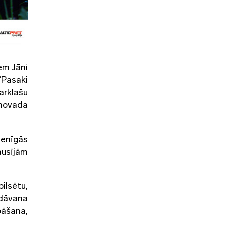
em Jāni
“Pasaki
arklašu
 novada
denīgās
ausījām
ilsētu,
 dāvana
bāšana,