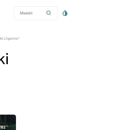
i
ki Līgatne”
ki