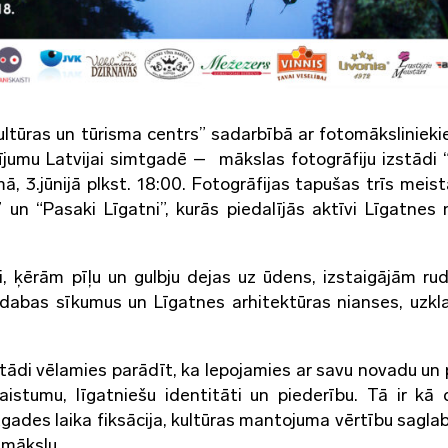
tūras un tūrisma centrs” sadarbībā ar fotomākslinieki
tījumu Latvijai simtgadē – mākslas fotogrāfiju izstādi 
ā, 3.jūnijā plkst. 18:00. Fotogrāfijas tapušas trīs meist
” un “Pasaki Līgatni”, kurās piedalījās aktīvi Līgatnes
, ķērām pīļu un gulbju dejas uz ūdens, izstaigājām ru
abas sīkumus un Līgatnes arhitektūras nianses, uzkl
stādi vēlamies parādīt, ka lepojamies ar savu novadu un p
kaistumu, līgatniešu identitāti un piederību. Tā ir kā
mtgades laika fiksācija, kultūras mantojuma vērtību sagla
 mākslu.