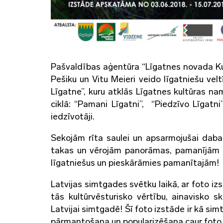
Pašvaldības aģentūra “Līgatnes novada Kul
Pešiku un Vitu Meieri veido līgatniešu vel
Līgatne”, kuru atklās Līgatnes kultūras nam
ciklā: “Pamani Līgatni”, “Piedzīvo Līgatni
iedzīvotāji.
Sekojām rīta saulei un apsarmojušai dabai
takas un vērojām panorāmas, pamanījām d
līgatniešus un pieskārāmies pamanītajām!
Latvijas simtgades svētku laikā, ar foto iz
tās kultūrvēsturisko vērtību, ainavisko s
Latvijai simtgadē! Šī foto izstāde ir kā si
pārmantošana un popularizēšana caur foto