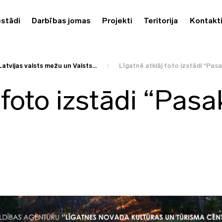
estādi
Darbības jomas
Projekti
Teritorija
Kontakt
Latvijas valsts mežu un Valsts...
Līgatnē atklāj foto izstādi “Pasa
 foto izstādi “Pasa