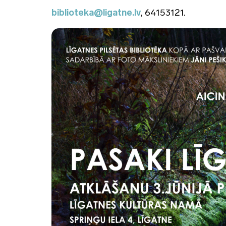
biblioteka@ligatne.lv
, 64153121.