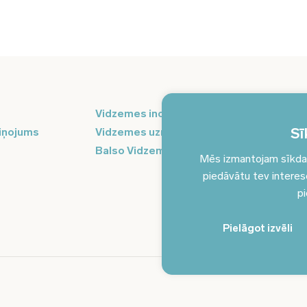
Pi
Vidzemes inovāciju nedēļa
ja
Sī
iņojums
Vidzemes uzņēmējdarbības centrs
Balso Vidzeme
Mēs izmantojam sīkdatn
piedāvātu tev interesēj
pi
Pielāgot izvēli