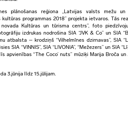
mes plānošanas reģiona „Latvijas valsts mežu un 
 kultūras programmas 2018” projekta ietvaros. Tās real
 novada Kultūras un tūrisma centrs”, foto piedzīvo
otogrāfiju izdrukas nodrošina SIA “JVK & Co” un SIA “B
umu atbalsta – krodziņš “Vilhelmīnes dzirnavas”, SIA “L
ēsies SIA “VINNIS”, SIA “LIVONIA”, “Mežezers” un SIA “L
dīs apvienības “The Coco’ nuts” mūziķi Marija Broča un
3.jūnija līdz 15.jūlijam.