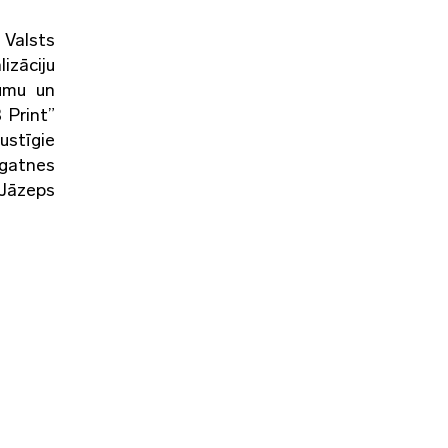
Valsts
izāciju
jumu un
 Print”
ustīgie
īgatnes
 Jāzeps