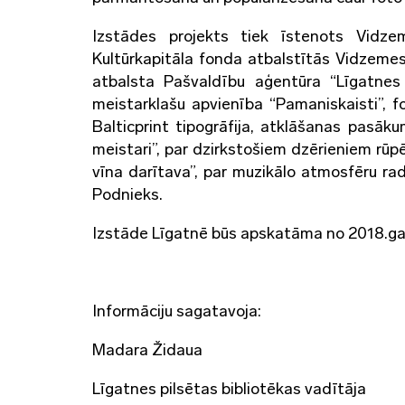
Izstādes projekts tiek īstenots Vidze
Kultūrkapitāla fonda atbalstītās Vidzemes
atbalsta Pašvaldību aģentūra “Līgatnes
meistarklašu apvienība “Pamaniskaisti”, f
Balticprint tipogrāfija, atklāšanas pasāk
meistari”, par dzirkstošiem dzērieniem rūp
vīna darītava”, par muzikālo atmosfēru ra
Podnieks.
Izstāde Līgatnē būs apskatāma no 2018.gada 
Informāciju sagatavoja:
Madara Židaua
Līgatnes pilsētas bibliotēkas vadītāja