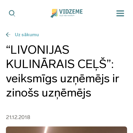
Uz sākumu
“LIVONIJAS
KULINĀRAIS CEĻŠ”:
veiksmīgs uzņēmējs ir
zinošs uzņēmējs
21.12.2018