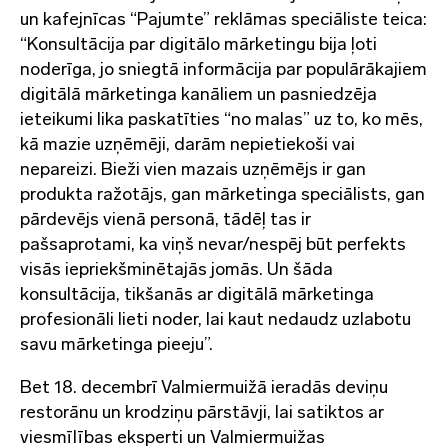
un kafejnīcas “Pajumte” reklāmas speciāliste teica:
“Konsultācija par digitālo mārketingu bija ļoti
noderīga, jo sniegtā informācija par populārākajiem
digitālā mārketinga kanāliem un pasniedzēja
ieteikumi lika paskatīties “no malas” uz to, ko mēs,
kā mazie uzņēmēji, darām nepietiekoši vai
nepareizi. Bieži vien mazais uzņēmējs ir gan
produkta ražotājs, gan mārketinga speciālists, gan
pārdevējs vienā personā, tādēļ tas ir
pašsaprotami, ka viņš nevar/nespēj būt perfekts
visās iepriekšminētajās jomās. Un šāda
konsultācija, tikšanās ar digitālā mārketinga
profesionāli lieti noder, lai kaut nedaudz uzlabotu
savu mārketinga pieeju”.
Bet 18. decembrī Valmiermuižā ieradās deviņu
restorānu un krodziņu pārstāvji, lai satiktos ar
viesmīlības eksperti un Valmiermuižas