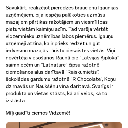
Savukārt, realizējot pieredzes braucienu Igaunijas
uzņēmējiem, bija iespēja palūkoties uz mūsu
mazajiem pārtikas ražotājiem un viesmīlības
pieturvietām kaimiņu acīm. Tad varēja vērtēt
vidzemnieku uzņēmības labos piemērus. Igauņu
uzņēmēji atzina, ka ir prieks redzēt un gūt
iedvesmu mazajās tūristu piesaistes vietās. Viņi
novērtēja viesošanos Raunā pie “Latvijas Ķiploka”
saimniecēm un “Latnature” čipsu ražotnē,
ciemošanos alus darītavā “Raiskumietis”,
šokolādes gardumu ražotnē “R Chocolate”, Ķoņu
dzirnavās un Naukšēnu vīna darītavā. Svarīgs ir
produkta un vietas stāsts, kā arī veids, kā to
izstāsta.
Mīļi gaidīti ciemos Vidzemē!