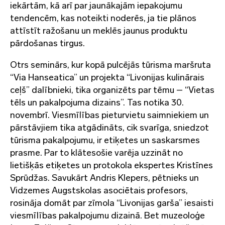
iekārtām, kā arī par jaunākajām iepakojumu
tendencēm, kas noteikti noderēs, ja tie plānos
attīstīt ražošanu un meklēs jaunus produktu
pārdošanas tirgus.
Otrs seminārs, kur kopā pulcējās tūrisma maršruta
“Via Hanseatica” un projekta “Livonijas kulinārais
ceļš” dalībnieki, tika organizēts par tēmu – “Vietas
tēls un pakalpojuma dizains”. Tas notika 30.
novembrī. Viesmīlības pieturvietu saimniekiem un
pārstāvjiem tika atgādināts, cik svarīga, sniedzot
tūrisma pakalpojumu, ir etiķetes un saskarsmes
prasme. Par to klātesošie varēja uzzināt no
lietišķās etiķetes un protokola ekspertes Kristīnes
Sprūdžas. Savukārt Andris Klepers, pētnieks un
Vidzemes Augstskolas asociētais profesors,
rosināja domāt par zīmola “Livonijas garša” iesaisti
viesmīlības pakalpojumu dizainā. Bet muzeoloģe