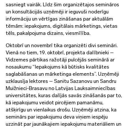
sasniegt vairāk. Līdz šim organizētajos semināros
un konsultācijās uzņēmēji ir ieguvuši noderīgu
informāciju un vērtīgas zināšanas par aktuālām
tēmām: iepakojums, digitālais mārketings, vietas
tēls, pakalpojuma dizains, viesmīlība.
Oktobrī un novembrī tika organizēti divi semināri.
Vienā no tiem, 19. oktobrī, projekta dalībnieki –
Vidzemes pārtikas ražotāji pulcējās seminārā ar
nosaukumu “Iepakojums kā būtisks kvalitātes
saglabāšanas un mārketinga elements”. Uzņēmēji
uzklausīja lektores – Sanitu Sazanovu un Sandru
Muižnieci-Brasavu no Latvijas Lauksaimniecības
universitātes, kuras dalījās savās zināšanās par to,
kā iepakojumu veidot pircējiem pamanāmu,
atšķirīgu un vienlaikus drošu. Uzņēmēji atzina, ka
seminārs par iepakojumu deva viņiem iespēju
uzzināt par jaunākajiem iepakojumu materiāliem un