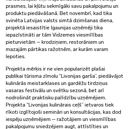
prasmes, lai kļūtu sekmīgāki savu pakalpojumu un
produktu piedāvāšanā. Bet novembrī, kad tika
svinēta Latvijas valsts simtā dzimšanas diena,
projektā iesaistītie Igaunijas uzņēmēji tika
iepazīstināti ar tām Vidzemes viesmīlības
pieturvietām – krodziņiem, restorāniem un
mazajām pārtikas ražotnēm, ar kurām varam
lepoties.
Projekta mērķis ir ne vien popularizēt plašai
publikai tūrisma zīmolu “Livonijas garša”, piedāvājot
kulinārās meistarklases un gardēžu tirdziņus
vasaras festivālu un svētku sezonā, bet arī
nodrošināt praktisku palīdzību uzņēmējiem.
Projekta “Livonijas kulinārais ceļš” ietvaros tiek
rīkoti izglītojoši semināri un konsultācijas, kas dod
iespēju uzņēmējiem – ražotājiem un viesmīlības
pakalpojumu sniedzējiem augt, attīstīties un