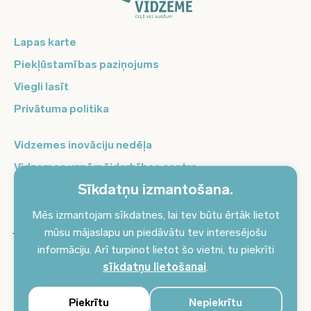
Lapas karte
Piekļūstamības paziņojums
Viegli lasīt
Privātuma politika
Vidzemes inovāciju nedēļa
Vidzemes uzņēmējdarbības centrs
Sīkdatņu izmantošana.
Balso Vidzeme
Pierakstieties jaunumiem un saņemiet aktuālākos
Mēs izmantojam sīkdatnes, lai tev būtu ērtāk lietot
jaunumus savā e-pastā!
mūsu mājaslapu un piedāvātu tev interesējošu
informāciju. Arī turpinot lietot šo vietni, tu piekrīti
Pieteikties jaunumiem
sīkdatņu lietošanai
.
Piekrītu
Nepiekrītu