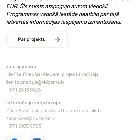
EUR. Šis raksts atspoguļo autora viedokli.
Programmas vadošā iestāde neatbild par tajā
ietvertās informācijas iespējamo izmantošanu.
Par projektu
Jautājumiem:
Lienīte Priedāja-Klepere, projektu vadītāja
lienite.priedaja@vidzeme.lv
+371 26133028
Informāciju sagatavoja:
Zane Kaķe, sabiedrisko attiecību speciāliste
zane.kake@vidzeme.lv
+371 29334753