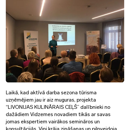
Laikā, kad aktīvā darba sezona tūrisma
uzņēmējiem jau ir aiz muguras, projekta
“LIVONIJAS KULINĀRAIS CEĻŠ” dalībnieki no
dažādiem Vidzemes novadiem tikās ar savas
jomas ekspertiem vairākos semināros un
konsultācijās. Viņi krāja zināšanas un pilnveidoja