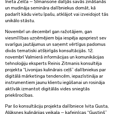
Ineta Zelča – Sīmansone dalījās savās zināšanās
un mudināja semināra dalībniekus domāt, kā
padarīt kādu vietu īpašu, atklājot vai izveidojot tās
unikālo stāstu.
Novembrī un decembrī gan ražotājiem, gan
viesmīlības uzņēmējiem bija iespēja apspriest sev
svarīgus jautājumus un saņemt vērtīgus padomus
divās tematiski atšķirīgās konsultācijās. 12.
novembrī Valmierā informācijas un komunikācijas
tehnoloģiju eksperts Reinis Zitmanis konsultēja
projekta “Livonijas kulinārais ceļš” dalībniekus par
digitālā mārketinga tendencēm, iepazīstināja ar
instrumentiem jaunu klientu iegūšanai un rosināja
aktīvāk izmantot digitālās vides sniegtās
priekšrocības.
Par šo konsultāciju projekta dalībniece Ivita Gusta,
Alūksnes kulinārijas veikala – kafejnīcas “Gustiņš”