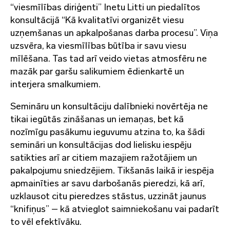
“viesmīlības diriģenti” Inetu Litti un piedalītos
konsultācijā “Kā kvalitatīvi organizēt viesu
uzņemšanas un apkalpošanas darba procesu”. Viņa
uzsvēra, ka viesmīlības būtība ir savu viesu
mīlēšana. Tas tad arī veido vietas atmosfēru ne
mazāk par garšu salikumiem ēdienkartē un
interjera smalkumiem.
Semināru un konsultāciju dalībnieki novērtēja ne
tikai iegūtās zināšanas un iemaņas, bet kā
nozīmīgu pasākumu ieguvumu atzina to, ka šādi
semināri un konsultācijas dod lielisku iespēju
satikties arī ar citiem mazajiem ražotājiem un
pakalpojumu sniedzējiem. Tikšanās laikā ir iespēja
apmainīties ar savu darbošanās pieredzi, kā arī,
uzklausot citu pieredzes stāstus, uzzināt jaunus
“knifiņus” – kā atvieglot saimniekošanu vai padarīt
to vēl efektīvāku.