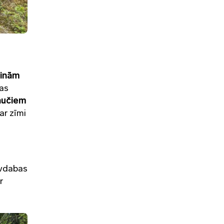
cinām
das
aučiem
ar zīmi
īvdabas
r