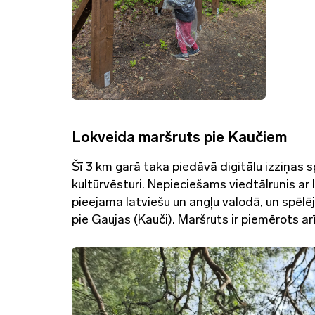
Lokveida maršruts pie Kaučiem
Šī 3 km garā taka piedāvā digitālu izziņas s
kultūrvēsturi. Nepieciešams viedtālrunis ar
pieejama latviešu un angļu valodā, un spēl
pie Gaujas (Kauči). Maršruts ir piemērots a