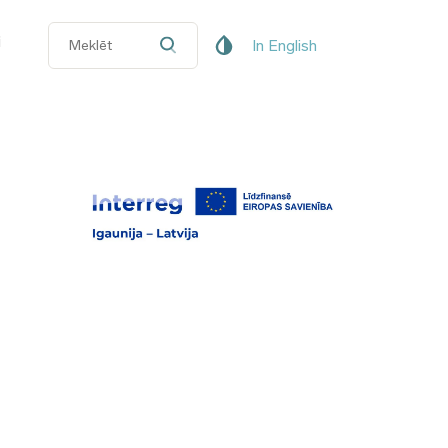
i
In English