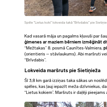
Spēle "Lietus koki" lokveida takā "Brīvdabis" pie Sietiņie
Kad vasarā māja un pagalms kļuvuši par ša
ģimenes ar maziem bērniem izmēģināt
d
“Mežtakas” 8. posmā Caunītes-Valmiera,
p
(orientieris – stāvlaukums). Abi maršruti ve
“Brīvdabis”.
Lokveida maršruts pie Sietiņieža
Šī 3,8 km garā izziņas taka sākas un noslē
spēles, kas ļauj iepazīt meža dzīvniekus, d
“Lietus kokiem”. Maršruts ir daļēji pieejams