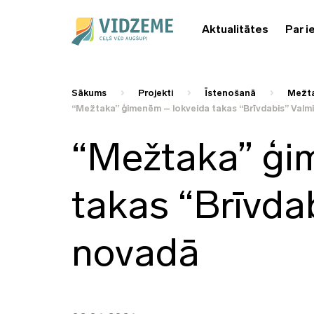
Aktualitātes
Par i
Sākums
Projekti
Īstenošanā
Mežta
“Mežtaka” ģimenēm – lokveida takas “Brīvdabis” Valm
“Mežtaka” ģi
takas “Brīvda
novadā