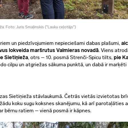
ža. Foto: Juris Smaļinskis ("Lauku ceļotājs")
uriem un piedzīvojumiem nepieciešami dabas plašumi,
ai
ivus lokveida maršrutus Valmieras novadā
. Viens atro
ie Sietiņieža
, otrs – 10. posmā Strenči-Spicu tilts,
pie K
ido cilpu un atgriežas sākuma punktā, un dabā ir marķēti 
dzas Sietiņieža stāvlaukumā. Četrās vietās izvietotas br
ažādu koku sugu koksnes skanējumu, kā arī parotaļāties a
 ar bērnu ratiem – vienā posmā ir kāpnes.