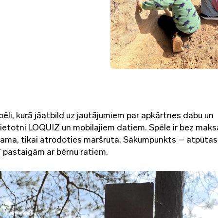
pēli, kurā jāatbild uz jautājumiem par apkārtnes dabu un
 lietotni LOQUIZ un mobilajiem datiem. Spēle ir bez maks
ējama, tikai atrodoties maršrutā. Sākumpunkts – atpūtas
rī pastaigām ar bērnu ratiem.