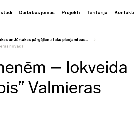
estādi
Darbības jomas
Projekti
Teritorija
Kontakt
kas un Jūrtakas pārgājienu taku pieejamības...
ieras novadā
menēm – lokveida
bis” Valmieras