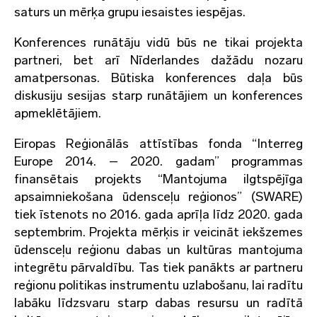
saturs un mērķa grupu iesaistes iespējas.
Konferences runātāju vidū būs ne tikai projekta
partneri, bet arī Nīderlandes dažādu nozaru
amatpersonas. Būtiska konferences daļa būs
diskusiju sesijas starp runātājiem un konferences
apmeklētājiem.
Eiropas Reģionālās attīstības fonda “Interreg
Europe 2014. – 2020. gadam” programmas
finansētais projekts “Mantojuma ilgtspējīga
apsaimniekošana ūdensceļu reģionos” (SWARE)
tiek īstenots no 2016. gada aprīļa līdz 2020. gada
septembrim. Projekta mērķis ir veicināt iekšzemes
ūdensceļu reģionu dabas un kultūras mantojuma
integrētu pārvaldību. Tas tiek panākts ar partneru
reģionu politikas instrumentu uzlabošanu, lai radītu
labāku līdzsvaru starp dabas resursu un radītā