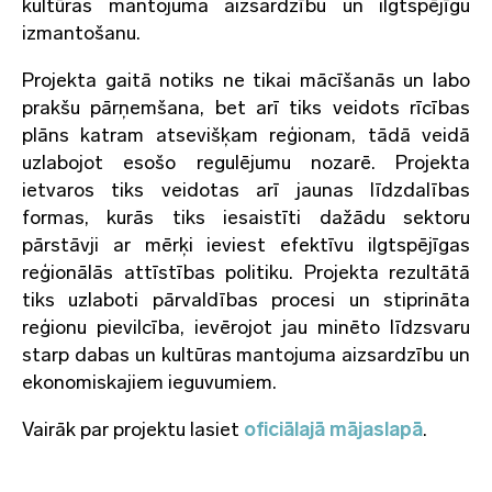
kultūras mantojuma aizsardzību un ilgtspējīgu
izmantošanu.
Projekta gaitā notiks ne tikai mācīšanās un labo
prakšu pārņemšana, bet arī tiks veidots rīcības
plāns katram atsevišķam reģionam, tādā veidā
uzlabojot esošo regulējumu nozarē. Projekta
ietvaros tiks veidotas arī jaunas līdzdalības
formas, kurās tiks iesaistīti dažādu sektoru
pārstāvji ar mērķi ieviest efektīvu ilgtspējīgas
reģionālās attīstības politiku. Projekta rezultātā
tiks uzlaboti pārvaldības procesi un stiprināta
reģionu pievilcība, ievērojot jau minēto līdzsvaru
starp dabas un kultūras mantojuma aizsardzību un
ekonomiskajiem ieguvumiem.
Vairāk par projektu lasiet
oficiālajā mājaslapā
.