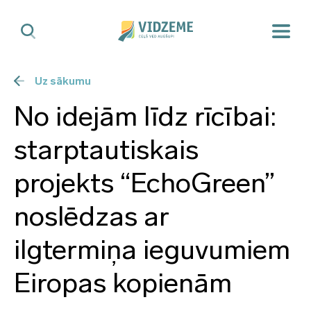
Uz sākumu
No idejām līdz rīcībai:
starptautiskais
projekts “EchoGreen”
noslēdzas ar
ilgtermiņa ieguvumiem
Eiropas kopienām