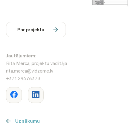
Par projektu
Jautājumiem:
Rita Merca, projektu vadītāja
rita.merca@vidzeme.lv
+371 29476373
Uz sākumu