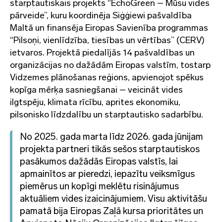
starptautiskais projekts “EchoGreen – Mūsu vides
pārveide”, kuru koordinēja Siġġiewi pašvaldība
Maltā un finansēja Eiropas Savienība programmas
“Pilsoņi, vienlīdzība, tiesības un vērtības” (CERV)
ietvaros. Projektā piedalījās 14 pašvaldības un
organizācijas no dažādām Eiropas valstīm, tostarp
Vidzemes plānošanas reģions, apvienojot spēkus
kopīga mērķa sasniegšanai – veicināt vides
ilgtspēju, klimata rīcību, aprites ekonomiku,
pilsonisko līdzdalību un starptautisko sadarbību.
No 2025. gada marta līdz 2026. gada jūnijam
projekta partneri tikās sešos starptautiskos
pasākumos dažādās Eiropas valstīs, lai
apmainītos ar pieredzi, iepazītu veiksmīgus
piemērus un kopīgi meklētu risinājumus
aktuāliem vides izaicinājumiem. Visu aktivitāšu
pamatā bija Eiropas Zaļā kursa prioritātes un