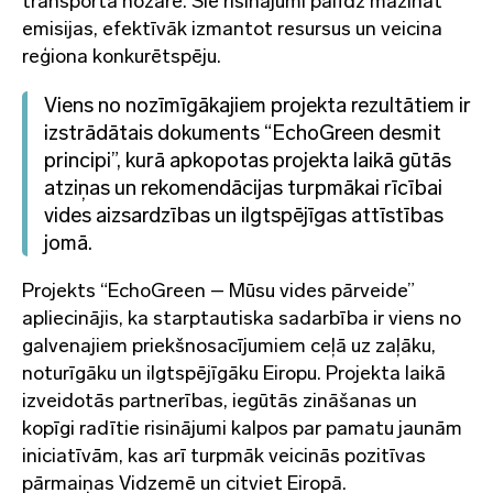
transporta nozarē. Šie risinājumi palīdz mazināt
emisijas, efektīvāk izmantot resursus un veicina
reģiona konkurētspēju.
Viens no nozīmīgākajiem projekta rezultātiem ir
izstrādātais dokuments “EchoGreen desmit
principi”, kurā apkopotas projekta laikā gūtās
atziņas un rekomendācijas turpmākai rīcībai
vides aizsardzības un ilgtspējīgas attīstības
jomā.
Projekts “EchoGreen – Mūsu vides pārveide”
apliecinājis, ka starptautiska sadarbība ir viens no
galvenajiem priekšnosacījumiem ceļā uz zaļāku,
noturīgāku un ilgtspējīgāku Eiropu. Projekta laikā
izveidotās partnerības, iegūtās zināšanas un
kopīgi radītie risinājumi kalpos par pamatu jaunām
iniciatīvām, kas arī turpmāk veicinās pozitīvas
pārmaiņas Vidzemē un citviet Eiropā.