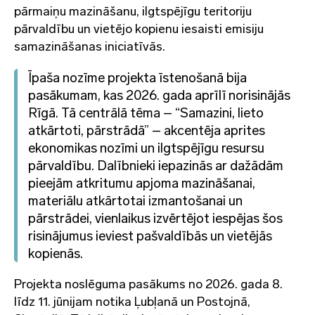
pārmaiņu mazināšanu, ilgtspējīgu teritoriju
pārvaldību un vietējo kopienu iesaisti emisiju
samazināšanas iniciatīvās.
Īpaša nozīme projekta īstenošanā bija
pasākumam, kas 2026. gada aprīlī norisinājās
Rīgā. Tā centrālā tēma – “Samazini, lieto
atkārtoti, pārstrādā” – akcentēja aprites
ekonomikas nozīmi un ilgtspējīgu resursu
pārvaldību. Dalībnieki iepazinās ar dažādām
pieejām atkritumu apjoma mazināšanai,
materiālu atkārtotai izmantošanai un
pārstrādei, vienlaikus izvērtējot iespējas šos
risinājumus ieviest pašvaldībās un vietējās
kopienās.
Projekta noslēguma pasākums no 2026. gada 8.
līdz 11. jūnijam notika Ļubļanā un Postojnā,