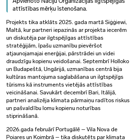
Apvienoto Nāciju Organizācijas Ilgtspējīgas
attīstības mērķu īstenošana.
Projekts tika atklāts 2025. gada martā Siġġiewi,
Maltā, kur partneri iepazinās ar projekta iecerēm
un diskutēja par ilgtspējīgas attīstības
stratēģijām, īpašu uzmanību pievēršot
atjaunojamajai enerģijai, pārstrādei un videi
draudzīgu kopienu veidošanai. Septembrī Holloko
un Budapeštā, Ungārijā, uzmanības centrā bija
kultūras mantojuma saglabāšana un ilgtspējīgs
tūrisms kā instruments vietējās attīstības
veicināšanai. Savukārt decembrī Bari, Itālijā,
partneri analizēja klimata pārmaiņu radītos riskus
un pašvaldību lomu kopienu noturības
stiprināšanā.
2026.gada februārī Portugālē – Vila Nova de
Poiares un Koimbrā – tika diskutēts par klimata