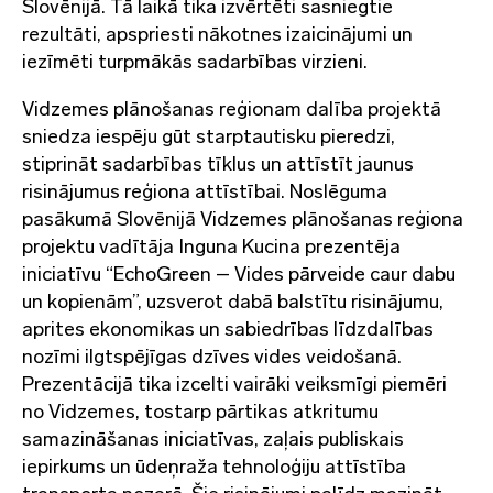
Slovēnijā. Tā laikā tika izvērtēti sasniegtie
rezultāti, apspriesti nākotnes izaicinājumi un
iezīmēti turpmākās sadarbības virzieni.
Vidzemes plānošanas reģionam dalība projektā
sniedza iespēju gūt starptautisku pieredzi,
stiprināt sadarbības tīklus un attīstīt jaunus
risinājumus reģiona attīstībai. Noslēguma
pasākumā Slovēnijā Vidzemes plānošanas reģiona
projektu vadītāja Inguna Kucina prezentēja
iniciatīvu “EchoGreen – Vides pārveide caur dabu
un kopienām”, uzsverot dabā balstītu risinājumu,
aprites ekonomikas un sabiedrības līdzdalības
nozīmi ilgtspējīgas dzīves vides veidošanā.
Prezentācijā tika izcelti vairāki veiksmīgi piemēri
no Vidzemes, tostarp pārtikas atkritumu
samazināšanas iniciatīvas, zaļais publiskais
iepirkums un ūdeņraža tehnoloģiju attīstība