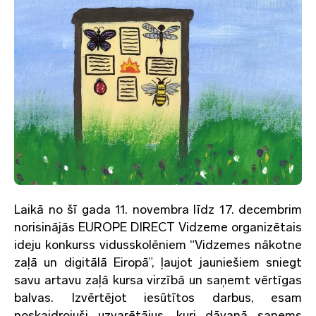
Laikā no šī gada 11. novembra līdz 17. decembrim
norisinājās EUROPE DIRECT Vidzeme organizētais
ideju konkurss vidusskolēniem “Vidzemes nākotne
zaļā un digitālā Eiropā”, ļaujot jauniešiem sniegt
savu artavu zaļā kursa virzībā un saņemt vērtīgas
balvas. Izvērtējot iesūtītos darbus, esam
noskaidrojuši uzvarētājus, kuri dāvanā saņems