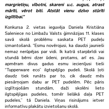
margrietiņu, vībotni, skareni u.c. augus, atrast
mārīti, vērot biti. Atstāt vienu dzīvo stūrīti
izglītībai.”
Konkursa 2. vietas ieguvēja Daniela Kristiāna
Saleniece no Limbažu Valsts ģimnāzijas 11. klases
savā skolā problēmu saskata PET pudeļu
izmantošanā. “Esmu novērojusi, ka daudzi jaunieši
nemaz nerūpējas par vidi. Ik katrā starpbrīdi vai
stundā bērni dzer ūdeni, protams, arī es. Jau
apmēram divus gadus esmu iecienījusi tieši
“Tupperware eco” ilgtspējīgo pudeli. Skolā ļoti
daudz tiek runāts par to, cik daudz mēs
piesārņojam dabu ar PET pudelēm. Pēc pāris
izglītojošām stundām, daži skolēni lieto
ilgtspējīgas pudeles, tomēr lielākā daļa PET
pudeles,” tā Daniela. Viņas risinājums ietver
informatīvu plakātu izvietošanu skolā.