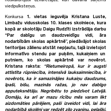
viedpulksteņus.
Konkursa
1. vietas ieguvēja Kristana Luste,
Limbažu vidusskolas 10. klases skolniece
, kura
kopā ar skolotāju Daigu Rudzīti izstrādāja darbu
“Par dabīgu un daudzveidīgu vidi, āra
nodarbībām skolas apkārtnē”, piedāvājot skolas
teritorijas zālienu atstāt nepļautu, tajā izvietojot
informatīvo stendu par puķēm, kukaiņiem un
putniem, ko skolas apkārtnē var novērot.
Kristana raksta:
“Rietumeiropā, kur ir augsti
attīstīta rūpniecība, intensīvā lauksaimniecība, ir
novērots, ka ir samazinājies kukaiņu daudzums,
īpaši, bišu, mazinās ražas, jo nav dabīgo
apputeksnētāju. Negribētu to piedzīvot Latvijā.
Domāju, ka arī ar mazu rīcību mēs varam likt
aizdomāties pārējiem, paši izveidot vidi, lai āra
nodarbībā skolēni var redzēt zilo zvaniņu, pelašķi,