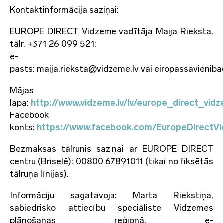
Kontaktinformācija saziņai:
EUROPE DIRECT Vidzeme vadītāja Maija Rieksta,
tālr. +371 26 099 521;
e-
pasts: maija.rieksta@vidzeme.lv vai eiropassavienib
Mājas
lapa:
http://www.vidzeme.lv/lv/europe_direct_vid
Facebook
konts:
https://www.facebook.com/EuropeDirectV
Bezmaksas tālrunis saziņai ar EUROPE DIRECT
centru (Briselē): 00800 67891011 (tikai no fiksētās
tālruņa līnijas).
Informāciju sagatavoja: Marta Riekstiņa,
sabiedrisko attiecību speciāliste Vidzemes
plānošanas reģionā, e-