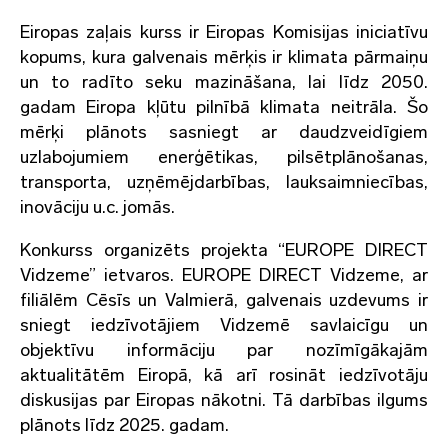
Eiropas zaļais kurss ir Eiropas Komisijas iniciatīvu
kopums, kura galvenais mērķis ir klimata pārmaiņu
un to radīto seku mazināšana, lai līdz 2050.
gadam Eiropa kļūtu pilnībā klimata neitrāla. Šo
mērķi plānots sasniegt ar daudzveidīgiem
uzlabojumiem enerģētikas, pilsētplānošanas,
transporta, uzņēmējdarbības, lauksaimniecības,
inovāciju u.c. jomās.
Konkurss organizēts projekta “EUROPE DIRECT
Vidzeme” ietvaros. EUROPE DIRECT Vidzeme, ar
filiālēm Cēsīs un Valmierā, galvenais uzdevums ir
sniegt iedzīvotājiem Vidzemē savlaicīgu un
objektīvu informāciju par nozīmīgākajām
aktualitātēm Eiropā, kā arī rosināt iedzīvotāju
diskusijas par Eiropas nākotni. Tā darbības ilgums
plānots līdz 2025. gadam.