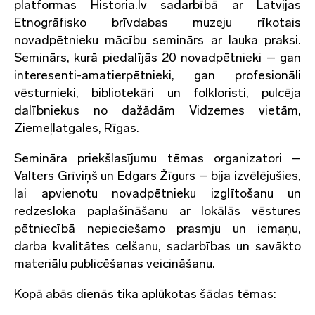
platformas Historia.lv sadarbībā ar Latvijas
Etnogrāfisko brīvdabas muzeju rīkotais
novadpētnieku mācību seminārs ar lauka praksi.
Seminārs, kurā piedalījās 20 novadpētnieki – gan
interesenti-amatierpētnieki, gan profesionāli
vēsturnieki, bibliotekāri un folkloristi, pulcēja
dalībniekus no dažādām Vidzemes vietām,
Ziemeļlatgales, Rīgas.
Semināra priekšlasījumu tēmas organizatori –
Valters Grīviņš un Edgars Žīgurs – bija izvēlējušies,
lai apvienotu novadpētnieku izglītošanu un
redzesloka paplašināšanu ar lokālās vēstures
pētniecībā nepieciešamo prasmju un iemaņu,
darba kvalitātes celšanu, sadarbības un savākto
materiālu publicēšanas veicināšanu.
Kopā abās dienās tika aplūkotas šādas tēmas: