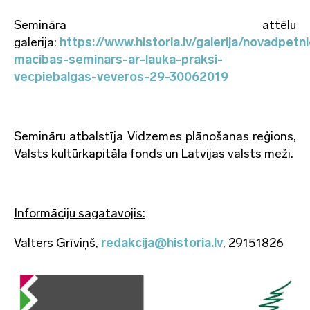
Semināra attēlu
galerija:
https://www.historia.lv/galerija/novadpetn
macibas-seminars-ar-lauka-praksi-
vecpiebalgas-veveros-29-30062019
Semināru atbalstīja Vidzemes plānošanas reģions,
Valsts kultūrkapitāla fonds un Latvijas valsts meži.
Informāciju sagatavojis:
Valters Grīviņš,
redakcija@historia.lv
, 29151826