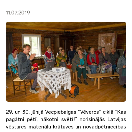
11.07.2019
29. un 30. jūnijā Vecpiebalgas “Vēveros” ciklā “Kas
pagātni pētī, nākotni svētī!” norisinājās Latvijas
vēstures materiālu krātuves un novadpētniecības