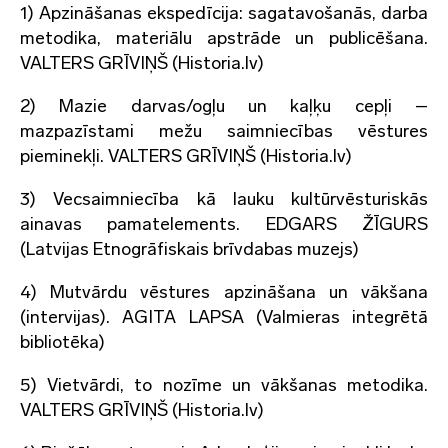
1) Apzināšanas ekspedīcija: sagatavošanās, darba
metodika, materiālu apstrāde un publicēšana.
VALTERS GRĪVIŅŠ (Historia.lv)
2) Mazie darvas/ogļu un kaļķu cepļi –
mazpazīstami mežu saimniecības vēstures
pieminekļi. VALTERS GRĪVIŅŠ (Historia.lv)
3) Vecsaimniecība kā lauku kultūrvēsturiskās
ainavas pamatelements. EDGARS ŽĪGURS
(Latvijas Etnogrāfiskais brīvdabas muzejs)
4) Mutvārdu vēstures apzināšana un vākšana
(intervijas). AGITA LAPSA (Valmieras integrētā
bibliotēka)
5) Vietvārdi, to nozīme un vākšanas metodika.
VALTERS GRĪVIŅŠ (Historia.lv)