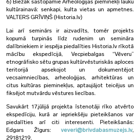
6) Biežāk sastopamie Arheoloģijas pieminekļi lauku
kultūrainavā: senkapi, kulta vietas un apmetnes.
VALTERS GRĪVIŅŠ (Historia.lv)
Lai arī seminārs ir aizvadīts, tomēr projekts
kopumā turpinās līdz rudenim un semināra
dalībniekiem ir iespēja piedalīties Historia.lv rīkotā
mācību ekspedīcijā, Vecpiebalgas “Vēveru”
etnogrāfisko sētu grupas kultūrvēsturiskās aploces
teritorijā apsekojot un dokumentējot
vecsaimniecības, arheoloģijas, arhitektūras un
citus kultūras pieminekļus, aptaujājot teicējus un
fiksējot mutvārdu vēstures liecības.
Savukārt 17.jūlijā projekta īstenotāji rīko atvērto
ekspedīciju, kurā ar iepriekšēju pieteikšanos var
piedalīties arī citi interesenti. Pieteikšanās:
Edgars Žīgurs:
veveri@brivdabasmuzejs.lv
,
29181219.