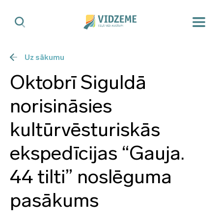
Uz sākumu
Oktobrī Siguldā
norisināsies
kultūrvēsturiskās
ekspedīcijas “Gauja.
44 tilti” noslēguma
pasākums