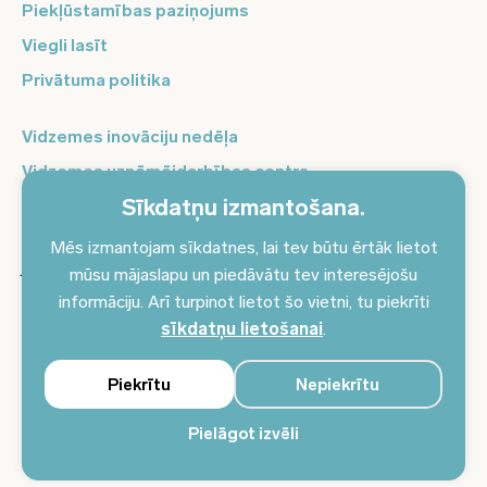
Piekļūstamības paziņojums
Viegli lasīt
Privātuma politika
Vidzemes inovāciju nedēļa
Vidzemes uzņēmējdarbības centrs
Sīkdatņu izmantošana.
Balso Vidzeme
Pierakstieties jaunumiem un saņemiet aktuālākos
Mēs izmantojam sīkdatnes, lai tev būtu ērtāk lietot
jaunumus savā e-pastā!
mūsu mājaslapu un piedāvātu tev interesējošu
informāciju. Arī turpinot lietot šo vietni, tu piekrīti
Pieteikties jaunumiem
sīkdatņu lietošanai
.
Piekrītu
Nepiekrītu
Pielāgot izvēli
© 2024 Vidzemes plānošanas reģions