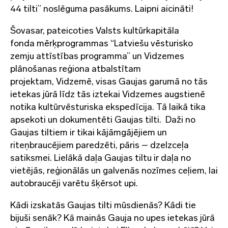
44 tilti” noslēguma pasākums. Laipni aicināti!
Šovasar, pateicoties Valsts kultūrkapitāla
fonda mērķprogrammas “Latviešu vēsturisko
zemju attīstības programma” un Vidzemes
plānošanas reģiona atbalstītam
projektam, Vidzemē, visas Gaujas garumā no tās
ietekas jūrā līdz tās iztekai Vidzemes augstienē
notika kultūrvēsturiska ekspedīcija. Tā laikā tika
apsekoti un dokumentēti Gaujas tilti. Daži no
Gaujas tiltiem ir tikai kājāmgājējiem un
riteņbraucējiem paredzēti, pāris – dzelzceļa
satiksmei. Lielākā daļa Gaujas tiltu ir daļa no
vietējās, reģionālās un galvenās nozīmes ceļiem, lai
autobraucēji varētu šķērsot upi.
Kādi izskatās Gaujas tilti mūsdienās? Kādi tie
bijuši senāk? Kā mainās Gauja no upes ietekas jūrā