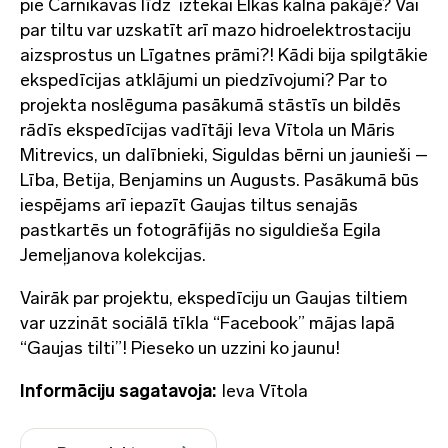
pie Carnikavas līdz iztekai Elkas kalna pakājē? Vai
par tiltu var uzskatīt arī mazo hidroelektrostaciju
aizsprostus un Līgatnes prāmi?! Kādi bija spilgtākie
ekspedīcijas atklājumi un piedzīvojumi? Par to
projekta noslēguma pasākumā stāstīs un bildēs
rādīs ekspedīcijas vadītāji Ieva Vītola un Māris
Mitrevics, un dalībnieki, Siguldas bērni un jaunieši –
Lība, Betija, Benjamins un Augusts. Pasākumā būs
iespējams arī iepazīt Gaujas tiltus senajās
pastkartēs un fotogrāfijās no siguldieša Egila
Jemeļjanova kolekcijas.
Vairāk par projektu, ekspedīciju un Gaujas tiltiem
var uzzināt sociālā tīkla “Facebook” mājas lapā
“Gaujas tilti”! Pieseko un uzzini ko jaunu!
Informāciju sagatavoja:
Ieva Vītola