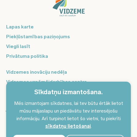
Lapas karte
Piekļūstamības paziņojums
Viegli lasīt
Privātuma politika
Vidzemes inovāciju nedēļa
Vidzemes uzņēmējdarbības centrs
Sīkdatņu izmantošana.
Balso Vidzeme
Pierakstieties jaunumiem un saņemiet aktuālākos
Mēs izmantojam sīkdatnes, lai tev būtu ērtāk lietot
jaunumus savā e-pastā!
mūsu mājaslapu un piedāvātu tev interesējošu
informāciju. Arī turpinot lietot šo vietni, tu piekrīti
Pieteikties jaunumiem
sīkdatņu lietošanai
.