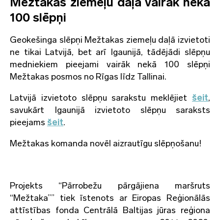
Mežtakas ziemeļu daļā vairāk nekā
100 slēpņi
Geokešinga slēpņi Mežtakas ziemeļu daļā izvietoti
ne tikai Latvijā, bet arī Igaunijā, tādējādi slēpņu
medniekiem pieejami vairāk nekā 100 slēpņi
Mežtakas posmos no Rīgas līdz Tallinai.
Latvijā izvietoto slēpņu sarakstu meklējiet
šeit
,
savukārt Igaunijā izvietoto slēpņu saraksts
pieejams
šeit
.
Mežtakas komanda novēl aizrautīgu slēpņošanu!
Projekts “Pārrobežu pārgājiena maršruts
“Mežtaka”” tiek īstenots ar Eiropas Reģionālās
attīstības fonda Centrālā Baltijas jūras reģiona