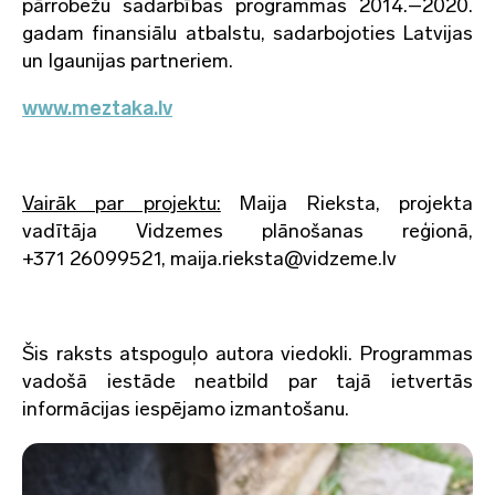
pārrobežu sadarbības programmas 2014.–2020.
gadam finansiālu atbalstu, sadarbojoties Latvijas
un Igaunijas partneriem.
www.meztaka.lv
Vairāk par projektu:
Maija Rieksta, projekta
vadītāja Vidzemes plānošanas reģionā,
+371 26099521, maija.rieksta@vidzeme.lv
Šis raksts atspoguļo autora viedokli. Programmas
vadošā iestāde neatbild par tajā ietvertās
informācijas iespējamo izmantošanu.