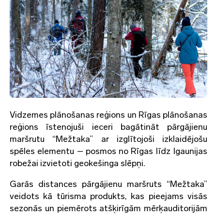
Vidzemes plānošanas reģions un Rīgas plānošanas
reģions īstenojuši ieceri bagātināt pārgājienu
maršrutu “Mežtaka” ar izglītojoši izklaidējošu
spēles elementu – posmos no Rīgas līdz Igaunijas
robežai izvietoti geokešinga slēpņi.
Garās distances pārgājienu maršruts “Mežtaka”
veidots kā tūrisma produkts, kas pieejams visās
sezonās un piemērots atšķirīgām mērķauditorijām