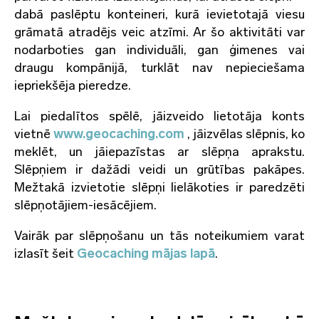
dabā paslēptu konteineri, kurā ievietotajā viesu
grāmatā atradējs veic atzīmi. Ar šo aktivitāti var
nodarboties gan individuāli, gan ģimenes vai
draugu kompānijā, turklāt nav nepieciešama
iepriekšēja pieredze.
Lai piedalītos spēlē, jāizveido lietotāja konts
vietnē
www.geocaching.com
, jāizvēlas slēpnis, ko
meklēt, un jāiepazīstas ar slēpņa aprakstu.
Slēpņiem ir dažādi veidi un grūtības pakāpes.
Mežtakā izvietotie slēpņi lielākoties ir paredzēti
slēpņotājiem-iesācējiem.
Vairāk par slēpņošanu un tās noteikumiem varat
izlasīt šeit
Geocaching mājas lapā
.