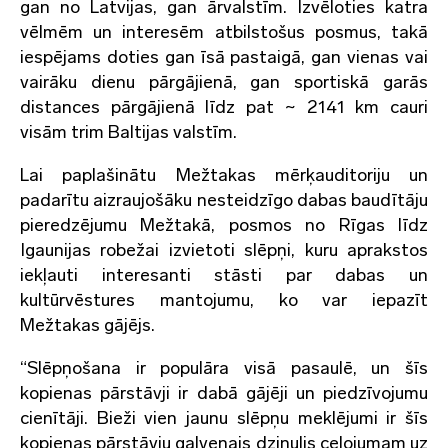
gan no Latvijas, gan ārvalstīm. Izvēloties katra
vēlmēm un interesēm atbilstošus posmus, takā
iespējams doties gan īsā pastaigā, gan vienas vai
vairāku dienu pārgājienā, gan sportiskā garās
distances pārgājienā līdz pat ~ 2141 km cauri
visām trim Baltijas valstīm.
Lai paplašinātu Mežtakas mērķauditoriju un
padarītu aizraujošāku nesteidzīgo dabas baudītāju
pieredzējumu Mežtakā, posmos no Rīgas līdz
Igaunijas robežai izvietoti slēpņi, kuru aprakstos
iekļauti interesanti stāsti par dabas un
kultūrvēstures mantojumu, ko var iepazīt
Mežtakas gājējs.
“Slēpņošana ir populāra visā pasaulē, un šīs
kopienas pārstāvji ir dabā gājēji un piedzīvojumu
cienītāji. Bieži vien jaunu slēpņu meklējumi ir šīs
kopienas pārstāvju galvenais dzinulis ceļojumam uz