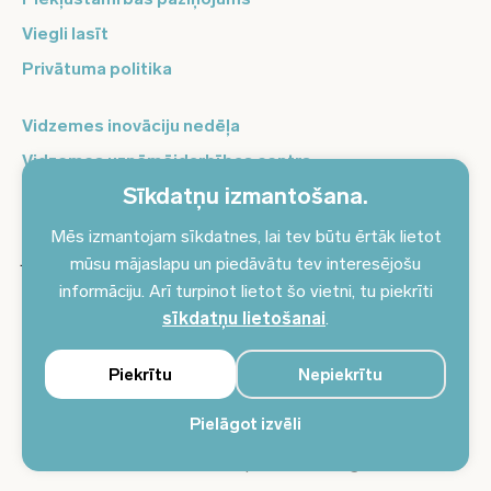
Viegli lasīt
Privātuma politika
Vidzemes inovāciju nedēļa
Vidzemes uzņēmējdarbības centrs
Sīkdatņu izmantošana.
Balso Vidzeme
Pierakstieties jaunumiem un saņemiet aktuālākos
Mēs izmantojam sīkdatnes, lai tev būtu ērtāk lietot
jaunumus savā e-pastā!
mūsu mājaslapu un piedāvātu tev interesējošu
informāciju. Arī turpinot lietot šo vietni, tu piekrīti
Pieteikties jaunumiem
sīkdatņu lietošanai
.
Piekrītu
Nepiekrītu
Pielāgot izvēli
© 2024 Vidzemes plānošanas reģions