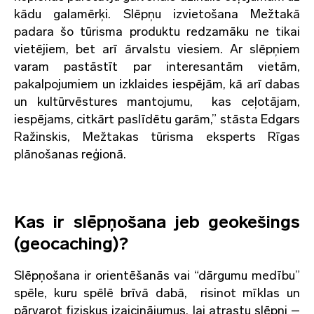
kādu galamērķi. Slēpņu izvietošana Mežtakā
padara šo tūrisma produktu redzamāku ne tikai
vietējiem, bet arī ārvalstu viesiem. Ar slēpņiem
varam pastāstīt par interesantām vietām,
pakalpojumiem un izklaides iespējām, kā arī dabas
un kultūrvēstures mantojumu, kas ceļotājam,
iespējams, citkārt paslīdētu garām,” stāsta Edgars
Ražinskis, Mežtakas tūrisma eksperts Rīgas
plānošanas reģionā.
Kas ir slēpņošana jeb geokešings
(geocaching)?
Slēpņošana ir orientēšanās vai “dārgumu medību”
spēle, kuru spēlē brīvā dabā, risinot mīklas un
pārvarot fiziskus izaicinājumus, lai atrastu slēpni –