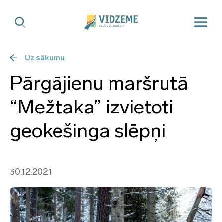
Uz sākumu
Pārgājienu maršrutā
“Mežtaka” izvietoti
geokešinga slēpņi
30.12.2021