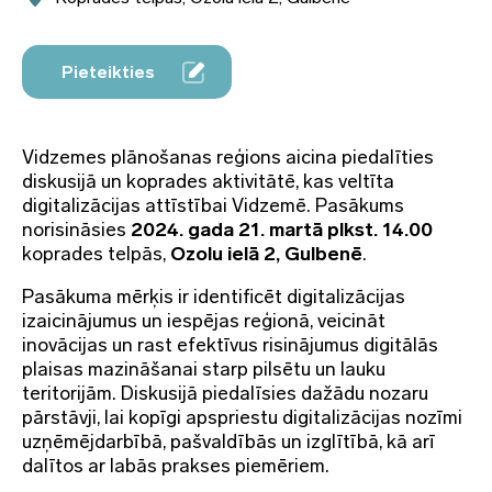
Pieteikties
Vidzemes plānošanas reģions aicina piedalīties
diskusijā un koprades aktivitātē, kas veltīta
digitalizācijas attīstībai Vidzemē. Pasākums
norisināsies
2024. gada 21. martā plkst. 14.00
koprades telpās,
Ozolu ielā 2, Gulbenē
.
Pasākuma mērķis ir identificēt digitalizācijas
izaicinājumus un iespējas reģionā, veicināt
inovācijas un rast efektīvus risinājumus digitālās
plaisas mazināšanai starp pilsētu un lauku
teritorijām. Diskusijā piedalīsies dažādu nozaru
pārstāvji, lai kopīgi apspriestu digitalizācijas nozīmi
uzņēmējdarbībā, pašvaldībās un izglītībā, kā arī
dalītos ar labās prakses piemēriem.