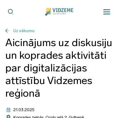
Uz sākumu
Aicinājums uz diskusiju
un koprades aktivitāti
par digitalizācijas
attīstību Vidzemes
reģionā
21.03.2025
Koprades telpās, Ozolu ielā 2, Gulbenē