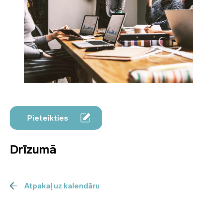
Pieteikties
Drīzumā
Atpakaļ uz kalendāru