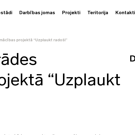
estādi
Darbības jomas
Projekti
Teritorija
Kontakt
mācības projektā “Uzplaukt radoši”
rādes
D
ojektā “Uzplaukt