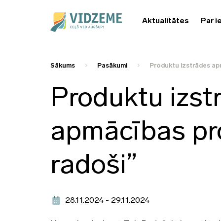
Aktualitātes
Par i
Sākums
Pasākumi
Produktu izstrādes ap
Produktu izst
apmācības pr
radoši”
28.11.2024 - 29.11.2024