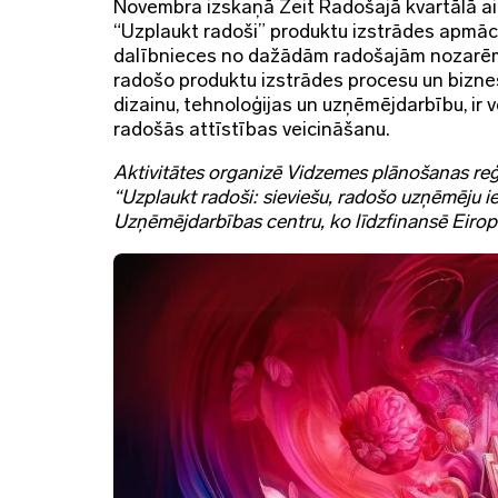
Novembra izskaņā Zeit Radošajā kvartālā a
“Uzplaukt radoši” produktu izstrādes apmācī
dalībnieces no dažādām radošajām nozarēm da
radošo produktu izstrādes procesu un biznesa
dizainu, tehnoloģijas un uzņēmējdarbību, ir v
radošās attīstības veicināšanu.
Aktivitātes organizē Vidzemes plānošanas re
“Uzplaukt radoši: sieviešu, radošo uzņēmēju i
Uzņēmējdarbības centru, ko līdzfinansē Eirop