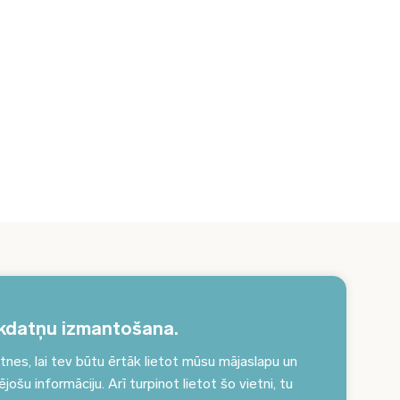
erakstieties jaunumiem un saņemiet
tuālākos jaunumus savā e-pastā!
kdatņu izmantošana.
es, lai tev būtu ērtāk lietot mūsu mājaslapu un
Pieteikties jaunumiem
ošu informāciju. Arī turpinot lietot šo vietni, tu