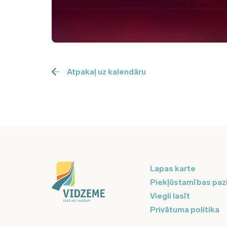
Atpakaļ uz kalendāru
Lapas karte
Piekļūstamības paz
Viegli lasīt
Privātuma politika