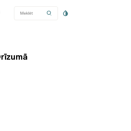
i
rīzumā