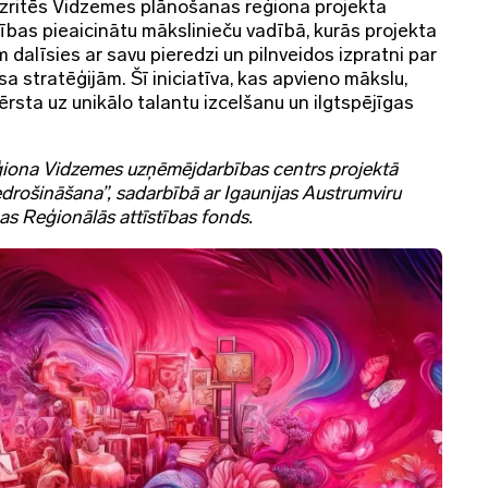
izritēs Vidzemes plānošanas reģiona projekta
bas pieaicinātu mākslinieču vadībā, kurās projekta
līsies ar savu pieredzi un pilnveidos izpratni par
 stratēģijām. Šī iniciatīva, kas apvieno mākslu,
ērsta uz unikālo talantu izcelšanu un ilgtspējīgas
ģiona Vidzemes uzņēmējdarbības centrs projektā
edrošināšana”, sadarbībā ar Igaunijas Austrumviru
as Reģionālās attīstības fonds.