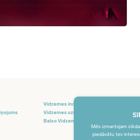
Pi
Vidzemes inovāciju nedēļa
ak
iņojums
Vidzemes uzņēmējdarbības centrs
Sī
Balso Vidzeme
Mēs izmantojam sīkdatn
piedāvātu tev interesēj