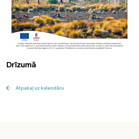
Drīzumā
Atpakaļ uz kalendāru