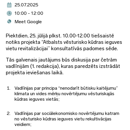
25.07.2025
10:00 - 12:00
Meet Google
Piektdien, 25. jūlijā plkst. 10.00-12.00 tiešsaistē
notiks projekta “Atbalsts vēsturisko kūdras ieguves
vietu revitalizācijai” konsultatīvās padomes sēde.
Tās galvenais jautājums būs diskusija par četrām
vadlīnijām (1. redakcija), kuras paredzēts izstrādāt
projekta ieviešanas laikā.
Vadlīnijas par principa “nenodarīt būtisku kaitējumu”
klimata un vides mērķu novērtējumu vēsturiskajās
kūdras ieguves vietās;
Vadlīnijas par sociālekonomisko novērtējumu katram
no vēsturisko kūdras ieguves vietu rekultivācijas
veidiem;