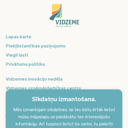
Lapas karte
Piekļūstamības paziņojums
Viegli lasīt
Privātuma politika
Vidzemes inovāciju nedēļa
Vidzemes uzņēmējdarbības centrs
Balso Vidzeme
Sīkdatņu izmantošana.
Pierakstieties jaunumiem un saņemiet aktuālākos
Mēs izmantojam sīkdatnes, lai tev būtu ērtāk lietot
jaunumus savā e-pastā!
mūsu mājaslapu un piedāvātu tev interesējošu
informāciju. Arī turpinot lietot šo vietni, tu piekrīti