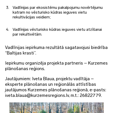
Vadlīnijas par ekosistēmu pakalpojumu novērtējumu
katram no vēsturisko kūdras ieguves vietu
rekultivācijas veidiem;
Vadlīnijas vēsturisko kūdras ieguves vietu atzīšanai
par rekultivētām.
Vadlīnijas iepirkuma rezultātā sagatavojusi biedrība
“Baltijas krasti”.
Iepirkumu organizēja projekta partneris – Kurzemes
plānošanas reģions.
Jautājumiem: Iveta Blaua, projektu vadītāja –
eksperte plānošanas un reģionālās attīstības
jautājumos Kurzemes plānošanas reģionā, e-pasts:
iveta.blaua@kurzemesregions.lv, m.t.: 26822779.