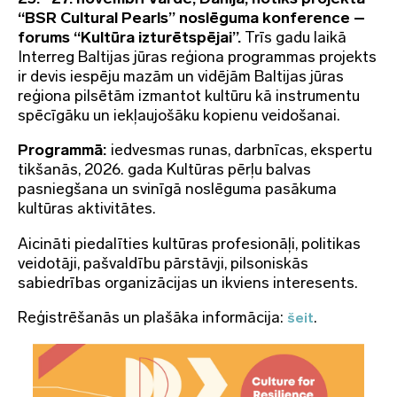
“BSR Cultural Pearls” noslēguma konference –
forums “Kultūra izturētspējai”.
Trīs gadu laikā
Interreg Baltijas jūras reģiona programmas projekts
ir devis iespēju mazām un vidējām Baltijas jūras
reģiona pilsētām izmantot kultūru kā instrumentu
spēcīgāku un iekļaujošāku kopienu veidošanai.
Programmā:
iedvesmas runas, darbnīcas, ekspertu
tikšanās, 2026. gada Kultūras pērļu balvas
pasniegšana un svinīgā noslēguma pasākuma
kultūras aktivitātes.
Aicināti piedalīties kultūras profesionāļi, politikas
veidotāji, pašvaldību pārstāvji, pilsoniskās
sabiedrības organizācijas un ikviens interesents.
Reģistrēšanās un plašāka informācija:
.
šeit