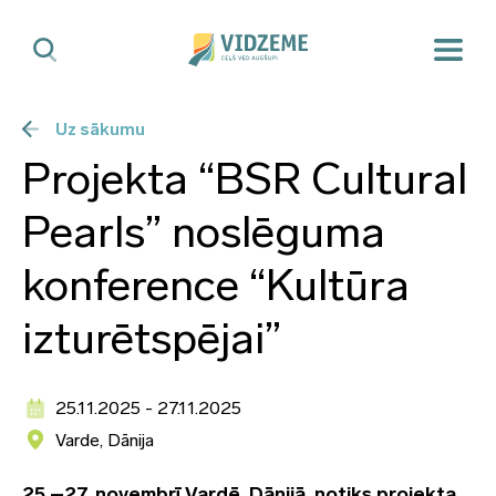
Uz sākumu
Projekta “BSR Cultural
Pearls” noslēguma
konference “Kultūra
izturētspējai”
25.11.2025 - 27.11.2025
Varde, Dānija
25.–27. novembrī Vardē, Dānijā, notiks projekta