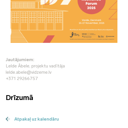
Jautājumiem:
Lelde Ābele, projektu vadītāja
lelde.abele@vidzeme.lv
+371 29266757
Drīzumā
Atpakaļ uz kalendāru