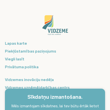
Lapas karte
Piekļūstamības paziņojums
Viegli lasīt
Privātuma politika
Vidzemes inovāciju nedēļa
Vidzemes uzņēmējdarbības centrs
Balso Vidzeme
Sīkdatņu izmantošana.
Pierakstieties jaunumiem un saņemiet aktuālākos
Mēs izmantojam sīkdatnes, lai tev būtu ērtāk lietot
jaunumus savā e-pastā!