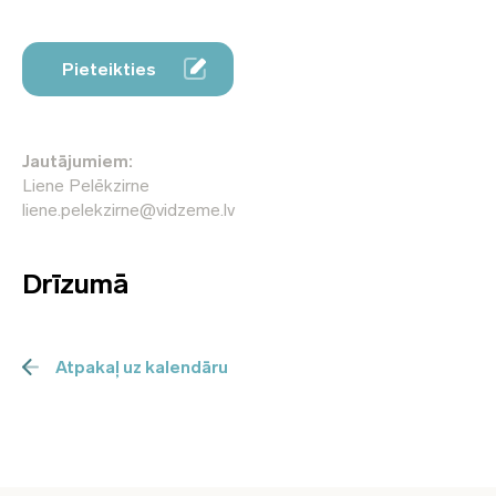
Pieteikties
Jautājumiem:
Liene Pelēkzirne
liene.pelekzirne@vidzeme.lv
Drīzumā
Atpakaļ uz kalendāru