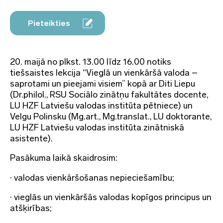
Pieteikties
20. maijā no plkst. 13.00 līdz 16.00 notiks
tiešsaistes lekcija “Vieglā un vienkāršā valoda –
saprotami un pieejami visiem” kopā ar Diti Liepu
(Dr.philol., RSU Sociālo zinātņu fakultātes docente,
LU HZF Latviešu valodas institūta pētniece) un
Velgu Polinsku (Mg.art., Mg.translat., LU doktorante,
LU HZF Latviešu valodas institūta zinātniskā
asistente).
Pasākuma laikā skaidrosim:
· valodas vienkāršošanas nepieciešamību;
· vieglās un vienkāršās valodas kopīgos principus un
atšķirības;