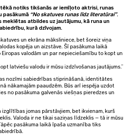
tēkā notiks tikšanās ar iemīļoto aktrisi, runas
ņu pasākumā
“No skatuves runas līdz literatūrai”
.
s meklētas atbildes uz jautājumu, kā runa un
abiedrību, kurā dzīvojam.
atuves un ekrāna māksliniece, bet šoreiz viņa
alodas kopēja un aizstāve. Šī pasākuma laikā
no Eiropas valodām un par nepieciešamību to kopt un
opt latviešu valodu ir mūsu izdzīvošanas jautājums.”
s nozīmi sabiedrības stiprināšanā, identitātes
nā nākamajām paaudzēm. Būs arī iespēja uzdot
ties no pasākuma galvenās viešņas pieredzes un
 izglītības jomas pārstāvjiem, bet ikvienam, kurš
klis. Valoda ir ne tikai saziņas līdzeklis – tā ir mūsu
Tāpēc pasākuma laikā īpaša uzmanība tiks
abiedrībā.