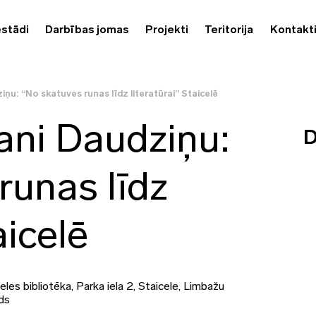
estādi
Darbības jomas
Projekti
Teritorija
Kontakt
iņu: “No skatuves runas līdz literatūrai” Staicelē
ani Daudziņu:
D
runas līdz
aicelē
eles bibliotēka, Parka iela 2, Staicele, Limbažu
ds