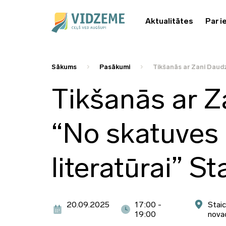
Aktualitātes
Par i
Sākums
Pasākumi
Tikšanās ar Zani Daudz
Tikšanās ar Z
“No skatuves 
literatūrai” St
20.09.2025
17:00 -
Staic
19:00
nova