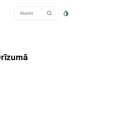
i
rīzumā