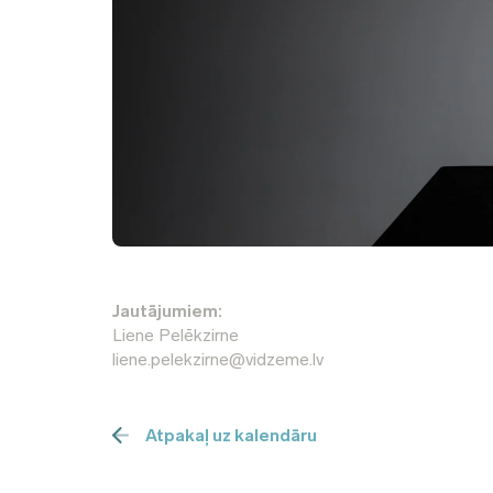
Jautājumiem:
Liene Pelēkzirne
liene.pelekzirne@vidzeme.lv
Atpakaļ uz kalendāru