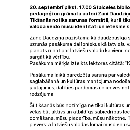
20. septembrī plkst. 17.00 Staiceles biblio
pedagoģi un grāmatu autori Zani Daudzi
Tikšanās notiks sarunas formātā, kurā tik
valoda veido mūsu identitāti un ietekmē s
Zane Daudziņa pazīstama kā daudzpusīga sk
uzrunās pasākuma dalībniekus kā latviešu v
plānots runāt par latviešu valodu kā vienu 
sargāt kā vērtību.
Pasākuma mērķis izteikts lektores citātā: “K
Pasākuma laikā paredzēta saruna par valoda
saglabāšanā un kultūras mantojuma nodoša
jautājumus, dalīties pārdomās un iedvesmo
redzējuma.
Šī tikšanās būs nozīmīga ne tikai kultūras un
vēlas būt aktīvs un atbildīgs sabiedrības loce
domāšana, mūsu piederība, mūsu nākotne. 
pievērsta latviešu valodas lomai mūsdienu s