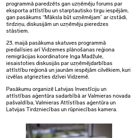
programmā paredzēts gan uzņēmēju forums par
eksporta attīstību un starptautisko tirgu iespējām,
gan pasākums “Māksla būt uzņēmējam” ar izstādi,
tirdziņu, diskusijām un uzņēmēju pieredzes
stāstiem.
23. maijā pasākuma skatuves programmā
piedalīsies arī Vidzemes plānošanas reģiona
remigrācijas koordinatore Inga Madžule,
iesaistoties diskusijās par uzņēmējdarbības
attīstību reģionā un jaunām iespējām cilvēkiem, kuri
izvēlas atgriezties dzīvei Vidzemē.
Pasākumu organizē Latvijas Investīciju un
attīstības aģentūra sadarbībā ar Valmieras novada
pašvaldība, Valmieras Attīstības aģentūra un
Latvijas Tirdzniecības un rūpniecības kamera.