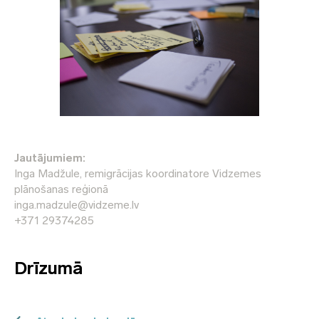
Jautājumiem:
Inga Madžule, remigrācijas koordinatore Vidzemes
plānošanas reģionā
inga.madzule@vidzeme.lv
+371 29374285
Drīzumā