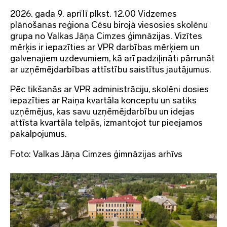
2026. gada 9. aprīlī plkst. 12.00 Vidzemes
plānošanas reģiona Cēsu birojā viesosies skolēnu
grupa no Valkas Jāņa Cimzes ģimnāzijas. Vizītes
mērķis ir iepazīties ar VPR darbības mērķiem un
galvenajiem uzdevumiem, kā arī padziļināti pārrunāt
ar uzņēmējdarbības attīstību saistītus jautājumus.
Pēc tikšanās ar VPR administrāciju, skolēni dosies
iepazīties ar Raiņa kvartāla konceptu un satiks
uzņēmējus, kas savu uzņēmējdarbību un idejas
attīsta kvartāla telpās, izmantojot tur pieejamos
pakalpojumus.
Foto: Valkas Jāņa Cimzes ģimnāzijas arhīvs