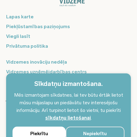
Lapas karte
Piekļūstamības paziņojums
Viegli lasīt
Privātuma politika
Vidzemes inovāciju nedēļa
Vidzemes uzņēmējdarbības centrs
Balso Vidzeme
Sīkdatņu izmantošana.
Pierakstieties jaunumiem un saņemiet aktuālākos
Mēs izmantojam sīkdatnes, lai tev būtu ērtāk lietot
jaunumus savā e-pastā!
mūsu mājaslapu un piedāvātu tev interesējošu
informāciju. Arī turpinot lietot šo vietni, tu piekrīti
Pieteikties jaunumiem
sīkdatņu lietošanai
.
Piekrītu
Nepiekrītu