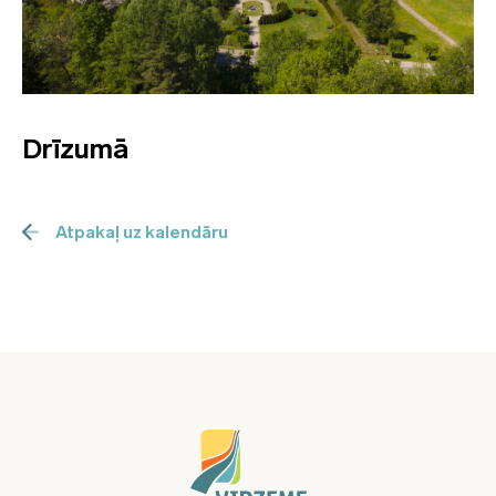
Drīzumā
Atpakaļ uz kalendāru