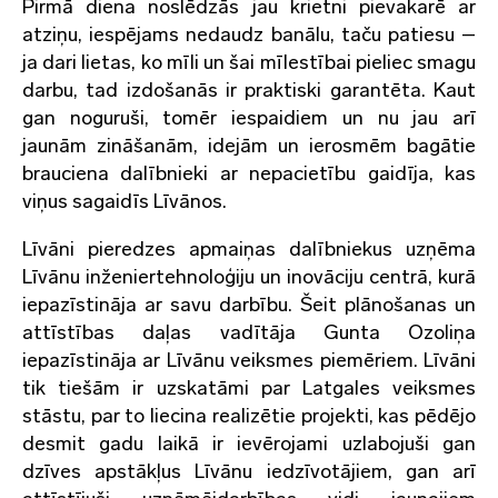
Pirmā diena noslēdzās jau krietni pievakarē ar
atziņu, iespējams nedaudz banālu, taču patiesu –
ja dari lietas, ko mīli un šai mīlestībai pieliec smagu
darbu, tad izdošanās ir praktiski garantēta. Kaut
gan noguruši, tomēr iespaidiem un nu jau arī
jaunām zināšanām, idejām un ierosmēm bagātie
brauciena dalībnieki ar nepacietību gaidīja, kas
viņus sagaidīs Līvānos.
Līvāni pieredzes apmaiņas dalībniekus uzņēma
Līvānu inženiertehnoloģiju un inovāciju centrā, kurā
iepazīstināja ar savu darbību. Šeit plānošanas un
attīstības daļas vadītāja Gunta Ozoliņa
iepazīstināja ar Līvānu veiksmes piemēriem. Līvāni
tik tiešām ir uzskatāmi par Latgales veiksmes
stāstu, par to liecina realizētie projekti, kas pēdējo
desmit gadu laikā ir ievērojami uzlabojuši gan
dzīves apstākļus Līvānu iedzīvotājiem, gan arī