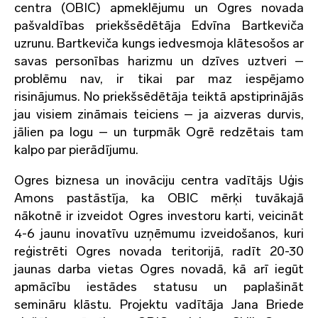
centra (OBIC) apmeklējumu un Ogres novada
pašvaldības priekšsēdētāja Edvīna Bartkeviča
uzrunu. Bartkeviča kungs iedvesmoja klātesošos ar
savas personības harizmu un dzīves uztveri –
problēmu nav, ir tikai par maz iespējamo
risinājumus. No priekšsēdētāja teiktā apstiprinājās
jau visiem zināmais teiciens – ja aizveras durvis,
jālien pa logu – un turpmāk Ogrē redzētais tam
kalpo par pierādījumu.
Ogres biznesa un inovāciju centra vadītājs Uģis
Amons pastāstīja, ka OBIC mērķi tuvākajā
nākotnē ir izveidot Ogres investoru karti, veicināt
4-6 jaunu inovatīvu uzņēmumu izveidošanos, kuri
reģistrēti Ogres novada teritorijā, radīt 20-30
jaunas darba vietas Ogres novadā, kā arī iegūt
apmācību iestādes statusu un paplašināt
semināru klāstu. Projektu vadītāja Jana Briede