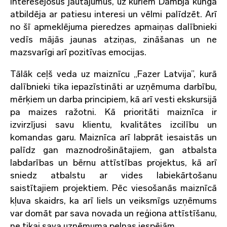
interesējošus jautājumus, uz kuriem Dambja kunga
atbildēja ar patiesu interesi un vēlmi palīdzēt. Arī
no šī apmeklējuma pieredzes apmaiņas dalībnieki
vedīs mājās jaunas atziņas, zināšanas un ne
mazsvarīgi arī pozitīvas emocijas.
Tālāk ceļš veda uz maiznīcu „Fazer Latvija”, kurā
dalībnieki tika iepazīstināti ar uzņēmuma darbību,
mērķiem un darba principiem, kā arī vesti ekskursijā
pa maizes ražotni. Kā prioritāti maiznīca ir
izvirzījusi savu klientu, kvalitātes izcilību un
komandas garu. Maiznīca arī labprāt iesaistās un
palīdz gan maznodrošinātajiem, gan atbalsta
labdarības un bērnu attīstības projektus, kā arī
sniedz atbalstu ar vides labiekārtošanu
saistītajiem projektiem. Pēc viesošanās maiznīcā
kļuva skaidrs, ka arī liels un veiksmīgs uzņēmums
var domāt par sava novada un reģiona attīstīšanu,
ne tikai sava uzņēmuma peļņas iespējām.