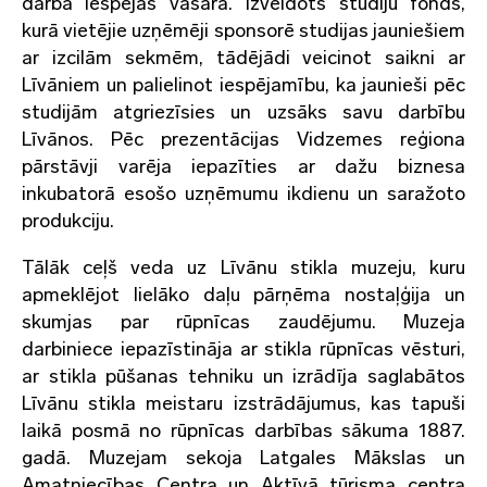
darba iespējas vasarā. Izveidots studiju fonds,
kurā vietējie uzņēmēji sponsorē studijas jauniešiem
ar izcilām sekmēm, tādējādi veicinot saikni ar
Līvāniem un palielinot iespējamību, ka jaunieši pēc
studijām atgriezīsies un uzsāks savu darbību
Līvānos. Pēc prezentācijas Vidzemes reģiona
pārstāvji varēja iepazīties ar dažu biznesa
inkubatorā esošo uzņēmumu ikdienu un saražoto
produkciju.
Tālāk ceļš veda uz Līvānu stikla muzeju, kuru
apmeklējot lielāko daļu pārņēma nostaļģija un
skumjas par rūpnīcas zaudējumu. Muzeja
darbiniece iepazīstināja ar stikla rūpnīcas vēsturi,
ar stikla pūšanas tehniku un izrādīja saglabātos
Līvānu stikla meistaru izstrādājumus, kas tapuši
laikā posmā no rūpnīcas darbības sākuma 1887.
gadā. Muzejam sekoja Latgales Mākslas un
Amatniecības Centra un Aktīvā tūrisma centra