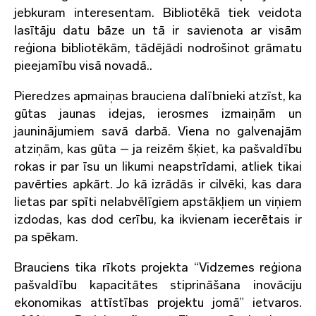
jebkuram interesentam. Bibliotēkā tiek veidota
lasītāju datu bāze un tā ir savienota ar visām
reģiona bibliotēkām, tādējādi nodrošinot grāmatu
pieejamību visā novadā..
Pieredzes apmaiņas brauciena dalībnieki atzīst, ka
gūtas jaunas idejas, ierosmes izmaiņām un
jauninājumiem savā darbā. Viena no galvenajām
atziņām, kas gūta – ja reizēm šķiet, ka pašvaldību
rokas ir par īsu un likumi neapstrīdami, atliek tikai
pavērties apkārt. Jo kā izrādās ir cilvēki, kas dara
lietas par spīti nelabvēlīgiem apstākļiem un viņiem
izdodas, kas dod cerību, ka ikvienam iecerētais ir
pa spēkam.
Brauciens tika rīkots projekta “Vidzemes reģiona
pašvaldību kapacitātes stiprināšana inovāciju
ekonomikas attīstības projektu jomā” ietvaros.