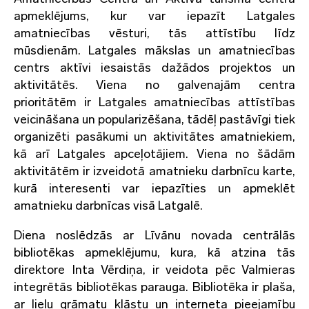
apmeklējums, kur var iepazīt Latgales
amatniecības vēsturi, tās attīstību līdz
mūsdienām. Latgales mākslas un amatniecības
centrs aktīvi iesaistās dažādos projektos un
aktivitātēs. Viena no galvenajām centra
prioritātēm ir Latgales amatniecības attīstības
veicināšana un popularizēšana, tādēļ pastāvīgi tiek
organizēti pasākumi un aktivitātes amatniekiem,
kā arī Latgales apceļotājiem. Viena no šādām
aktivitātēm ir izveidotā amatnieku darbnīcu karte,
kurā interesenti var iepazīties un apmeklēt
amatnieku darbnīcas visā Latgalē.
Diena noslēdzās ar Līvānu novada centrālās
bibliotēkas apmeklējumu, kura, kā atzina tās
direktore Inta Vērdiņa, ir veidota pēc Valmieras
integrētās bibliotēkas parauga. Bibliotēka ir plaša,
ar lielu grāmatu klāstu un interneta pieejamību