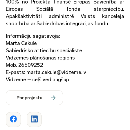
100% no Projekta finansē Eiropas Savienība ar
Eiropas Sociālā fonda starpniecību.
Apakšaktivitāti administrē Valsts kanceleja
sadarbībā ar Sabiedrības integrācijas fondu.
Informāciju sagatavoja:
Marta Cekule
Sabiedrisko attiecību speciāliste
Vidzemes plānošanas reģions
Mob. 26609252
E-pasts: marta.cekule@vidzeme.lv
Vidzeme – ceļš ved augšup!
Par projektu