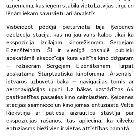
uzņēmumu, kas ieņem stabilu vietu Latvijas tirgū un
lēnām iekaro savu vietu arī ārvalstīs.
Visbeidzot pēdējā pieturvieta bija Ķeipenes
dzelzceļa stacija, kas nu jau vairs kalpo tikai kā
ekspozīcija izcilajam kinorežisoram Sergejam
Eizenšteinam. Šī ir vienīgā pasaulē publiski
apskatāmā ekspozīcija, kura veltīta kino dižgaram
– režisoram Sergejam Eizenšteinam. Turpat
apskatāma Starptautiskā kinoforuma „Arsenāls”
ietvaros uzbūvētā bāka – navigācijas tornis ar
aeronavigācijas uguni. Uz bākas uzstādītas 64
pastkastītes pasaules kino celmlaužiem. Ķeipenes
stacijas saimniece un kino jomas entuziaste Velta
Riekstiņa ar patiesu aizrautību stāstīja par
ekspozīcijas rašanos, tas apliecina, ka cilvēku
entuziasms bieži vien ir vietas attīstības pamatā.