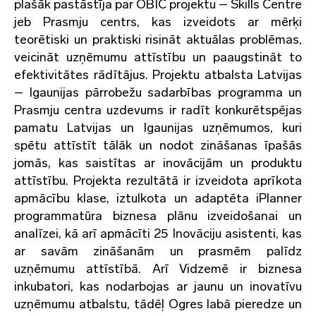
plašāk pastāstīja par OBIC projektu – Skills Centre
jeb Prasmju centrs, kas izveidots ar mērķi
teorētiski un praktiski risināt aktuālas problēmas,
veicināt uzņēmumu attīstību un paaugstināt to
efektivitātes rādītājus. Projektu atbalsta Latvijas
– Igaunijas pārrobežu sadarbības programma un
Prasmju centra uzdevums ir radīt konkurētspējas
pamatu Latvijas un Igaunijas uzņēmumos, kuri
spētu attīstīt tālāk un nodot zināšanas īpašās
jomās, kas saistītas ar inovācijām un produktu
attīstību. Projekta rezultātā ir izveidota aprīkota
apmācību klase, iztulkota un adaptēta iPlanner
programmatūra biznesa plānu izveidošanai un
analīzei, kā arī apmācīti 25 Inovāciju asistenti, kas
ar savām zināšanām un prasmēm palīdz
uzņēmumu attīstībā. Arī Vidzemē ir biznesa
inkubatori, kas nodarbojas ar jaunu un inovatīvu
uzņēmumu atbalstu, tādēļ Ogres labā pieredze un