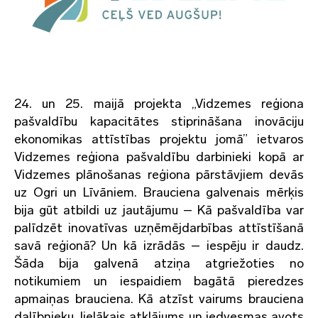
24. un 25. maijā projekta „Vidzemes reģiona
pašvaldību kapacitātes stiprināšana inovāciju
ekonomikas attīstības projektu jomā” ietvaros
Vidzemes reģiona pašvaldību darbinieki kopā ar
Vidzemes plānošanas reģiona pārstāvjiem devās
uz Ogri un Līvāniem. Brauciena galvenais mērķis
bija gūt atbildi uz jautājumu – Kā pašvaldība var
palīdzēt inovatīvas uzņēmējdarbības attīstīšanā
savā reģionā? Un kā izrādās – iespēju ir daudz.
Šāda bija galvenā atziņa atgriežoties no
notikumiem un iespaidiem bagātā pieredzes
apmaiņas brauciena. Kā atzīst vairums brauciena
dalībnieku, lielākais atklājums un iedvesmas avots