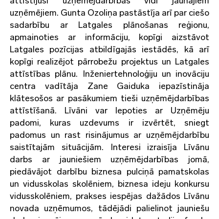
attīstījuši uzņēmējdarbības vidi jaunajiem
uzņēmējiem. Gunta Ozoliņa pastāstīja arī par ciešo
sadarbību ar Latgales plānošanas reģionu,
apmainoties ar informāciju, kopīgi aizstāvot
Latgales pozīcijas atbildīgajās iestādēs, kā arī
kopīgi realizējot pārrobežu projektus un Latgales
attīstības plānu. Inženiertehnoloģiju un inovāciju
centra vadītāja Zane Gaiduka iepazīstināja
klātesošos ar pasākumiem tieši uzņēmējdarbības
attīstīšanā. Līvāni var lepoties ar Uzņēmēju
padomi, kuras uzdevums ir izvērtēt, sniegt
padomus un rast risinājumus ar uzņēmējdarbību
saistītajām situācijām. Interesi izraisīja Līvānu
darbs ar jauniešiem uzņēmējdarbības jomā,
piedāvājot darbību biznesa pulciņā pamatskolas
un vidusskolas skolēniem, biznesa ideju konkursu
vidusskolēniem, prakses iespējas dažādos Līvānu
novada uzņēmumos, tādējādi palielinot jauniešu