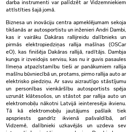
darba instrumenti var palīdzēt ar Vidzemniekiem
attīstīties šajā jomā.
Biznesa un inovāciju centra apmeklējumam sekoja
tikšanās ar autosportistu un inženieri Andri Dambi,
kas ir vairāku Dakāras rallijreidu dalībnieks un
pirmās elektropiedziņas rallija mašīnas (OSCar
eO), kas finišēja Dakāras rallijā, radītājs. Dambja
kungs ir izveidojis servisu, kas nu ir guvis pasaules
līmeņa atpazīstamību tieši ar panākumiem rallija
mašīnu būvniecībā un, protams, pirmo rallija auto ar
elektrisko piedziņu. Ar savu aizrautīgo stāstījumu
un personības vienkāršību autosportists spēja
uzrunāt klātesošos, un stāstot par rallija auto un
elektromobiļu nākotni Latvijā ieinteresēja ikvienu.
Tā kā elektromobiļu jautājums pašlaik tiek
apspriests gandrīz ikvienā pašvaldībā, arī
Vidzemē, dalībnieki uzkavējās un uzdeva sev