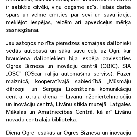
ir satiktie cilvēki, viņu degsme acīs, lielais darba
spars un vēlme cīnīties par sevi un savu ideju,
meklējot iespējas, reizēm arī apvedceļus mērķa
sasniegšanai.
Jau astoņos no rīta pieredzes apmaiņas dalībnieki
sēdās autobusā un sāka savu ceļu uz Ogri, kur
brauciena dalībniekiem bija iespēja paviesoties
Ogres Biznesa un inovāciju centrā (OBIC), SIA
„OSC” (OScar rallija automašīnu serviss), Fazer
maiznīcā, kooperatīvajā sabiedrībā „Mūsmāju
dārzeņi” un Sergeja Eizenšteina komunikāciju
centrā, otrajā dienā – Līvānu inženiertehnoloģiju
un inovāciju centrā, Līvānu stikla muzejā, Latgales
Mākslas un Amatniecības Centrā, kā arī Līvānu
novada centrālajā bibliotēkā.
Diena Ogrē iesākās ar Ogres Biznesa un inovāciju