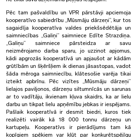
Pēc tam pašvaldību un VPR pārstāvji apciemoja
kooperatīvo sabiedrību „Mūsmāju dārzeņi”, kur tos
sagaidīja kooperatīva valdes priekšsēdētāja un
saimniecības „Galiņi” saimniece Edīte Strazdiņa.
„Galiņu” saimniece pārsteidza ar savu
neizmērojamo darba sparu, jo uzzinot apjomus,
kādi apgrozās kooperatīvā un apjaušot ar kādām
grūtībām un šķēršļiem ik dienas jāsastopas, vadot
šāda mēroga saimniecību, klātesošie varēja tikai
izteikt apbrīnu. Pēc vizītes „Mūsmāju dārzeņi”
lielajos paviljonos, dārzeņu siltumnīcās un sarunas
ar to vadītāju, ikvienam kļuva skaidrs, ka ar lielu
darbu un tikpat lielu apņēmību jebkas ir iespējams.
Pašlaik kooperatīvā ir desmit biedri, kuros tiek
realizēti vairāk kā 18 000 tonnu dārzeņu un
kartupeļu. Kooperatīvs ir pierādījums tam kā
kopīgiem spēkiem var kļūt par konkurētspējīgu