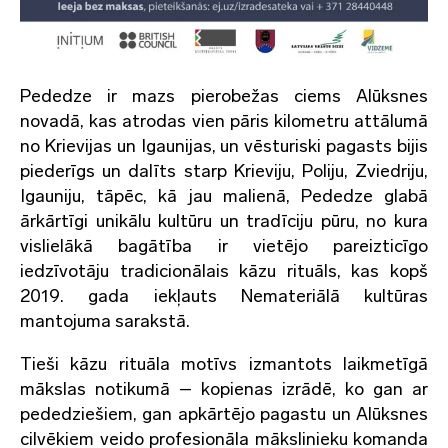
Pededze ir mazs pierobežas ciems Alūksnes
novadā, kas atrodas vien pāris kilometru attālumā
no Krievijas un Igaunijas, un vēsturiski pagasts bijis
piederīgs un dalīts starp Krieviju, Poliju, Zviedriju,
Igauniju, tāpēc, kā jau malienā, Pededze glabā
ārkārtīgi unikālu kultūru un tradīciju pūru, no kura
vislielākā bagātība ir vietējo pareizticīgo
iedzīvotāju tradicionālais kāzu rituāls, kas kopš
2019. gada iekļauts Nemateriālā kultūras
mantojuma sarakstā.
Tieši kāzu rituāla motīvs izmantots laikmetīgā
mākslas notikumā – kopienas izrādē, ko gan ar
pededziešiem, gan apkārtējo pagastu un Alūksnes
cilvēkiem veido profesionāla mākslinieku komanda