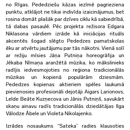
no Rīgas. Pededziešu kāzas iezīmē pagrieziena
punktu, atklājot ne tikai indivīda izaicinājumus, bet
rosina domāt plašāk par dzīves ciklu kā sabiedrībā,
tā dabas pasaulē. Pēc projekta režisora Edgara
Niklasona vārdiem izrāde kā iniciācijas rituāls
akcentēs šogad slēgto Pededzes pamatskolas
ēku ar atvērtu jautājumu par tās nākotni. Vienā solī
ar režiju mīsies Jāņa Putniņa horeogrāfija un
Jēkaba Nīmaņa aranžētā mūzika, ko mākslinieks
radījis iedvesmojoties no reģiona tradicionālās
mūzikas un kopienā populārām dziesmām.
Pededzes kopienas aktieriem spēles laukumā
pievienosies profesionāli dejotāji Aigars Larionovs,
Lelde Beāte Kuzņecova un Jānis Putniņš, savukārt
skaņu ainavu radīs tradicionālās dziedātājas Ilga
Vālodze Ābele un Violeta Nikolajenko.
Izrādes nosaukums “Sateka” radies klausoties