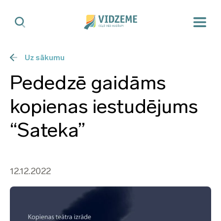
Uz sākumu
Pededzē gaidāms
kopienas iestudējums
“Sateka”
12.12.2022