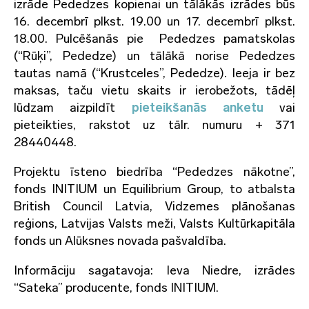
izrāde Pededzes kopienai un tālākās izrādes būs
16. decembrī plkst. 19.00 un 17. decembrī plkst.
18.00. Pulcēšanās pie Pededzes pamatskolas
(“Rūķi”, Pededze) un tālākā norise Pededzes
tautas namā (“Krustceles”, Pededze). Ieeja ir bez
maksas, taču vietu skaits ir ierobežots, tādēļ
lūdzam aizpildīt
pieteikšanās anketu
vai
pieteikties, rakstot uz tālr. numuru + 371
28440448.
Projektu īsteno biedrība “Pededzes nākotne”,
fonds INITIUM un Equilibrium Group, to atbalsta
British Council Latvia, Vidzemes plānošanas
reģions, Latvijas Valsts meži, Valsts Kultūrkapitāla
fonds un Alūksnes novada pašvaldība.
Informāciju sagatavoja: Ieva Niedre, izrādes
“Sateka” producente, fonds
INITIUM.