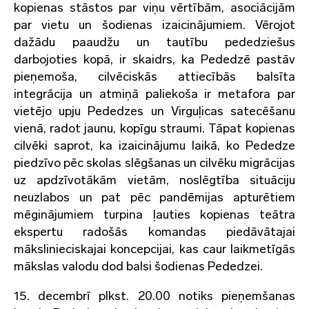
kopienas stāstos par viņu vērtībām, asociācijām
par vietu un šodienas izaicinājumiem. Vērojot
dažādu paaudžu un tautību pededziešus
darbojoties kopā, ir skaidrs, ka Pededzē pastāv
pieņemoša, cilvēciskās attiecībās balsīta
integrācija un atmiņā paliekoša ir metafora par
vietējo upju Pededzes un Virguļicas satecēšanu
vienā, radot jaunu, kopīgu straumi. Tāpat kopienas
cilvēki saprot, ka izaicinājumu laikā, ko Pededze
piedzīvo pēc skolas slēgšanas un cilvēku migrācijas
uz apdzīvotākām vietām, noslēgtība situāciju
neuzlabos un pat pēc pandēmijas apturētiem
mēginājumiem turpina ļauties kopienas teātra
ekspertu radošās komandas piedāvātajai
mākslinieciskajai koncepcijai, kas caur laikmetīgās
mākslas valodu dod balsi šodienas Pededzei.
15. decembrī plkst. 20.00 notiks pieņemšanas