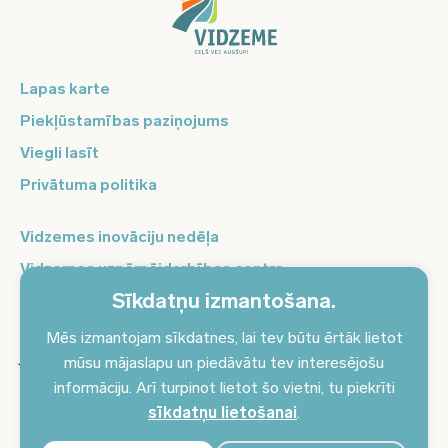
Lapas karte
Piekļūstamības paziņojums
Viegli lasīt
Privātuma politika
Vidzemes inovāciju nedēļa
Vidzemes uzņēmējdarbības centrs
Sīkdatņu izmantošana.
Balso Vidzeme
Pierakstieties jaunumiem un saņemiet aktuālākos
Mēs izmantojam sīkdatnes, lai tev būtu ērtāk lietot
jaunumus savā e-pastā!
mūsu mājaslapu un piedāvātu tev interesējošu
informāciju. Arī turpinot lietot šo vietni, tu piekrīti
Pieteikties jaunumiem
sīkdatņu lietošanai
.