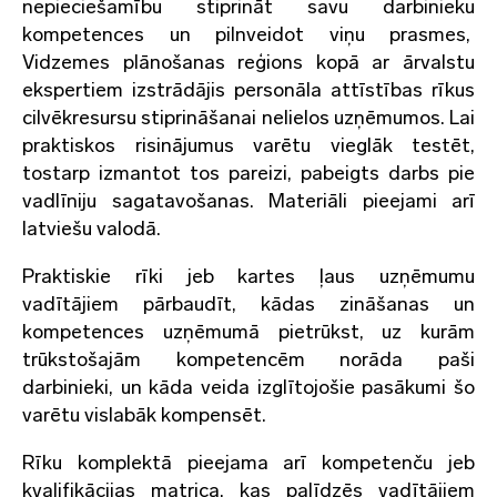
nepieciešamību stiprināt savu darbinieku
kompetences un pilnveidot viņu prasmes,
Vidzemes plānošanas reģions kopā ar ārvalstu
ekspertiem izstrādājis personāla attīstības rīkus
cilvēkresursu stiprināšanai nelielos uzņēmumos. Lai
praktiskos risinājumus varētu vieglāk testēt,
tostarp izmantot tos pareizi, pabeigts darbs pie
vadlīniju sagatavošanas. Materiāli pieejami arī
latviešu valodā.
Praktiskie rīki jeb kartes ļaus uzņēmumu
vadītājiem pārbaudīt, kādas zināšanas un
kompetences uzņēmumā pietrūkst, uz kurām
trūkstošajām kompetencēm norāda paši
darbinieki, un kāda veida izglītojošie pasākumi šo
varētu vislabāk kompensēt.
Rīku komplektā pieejama arī kompetenču jeb
kvalifikācijas matrica, kas palīdzēs vadītājiem