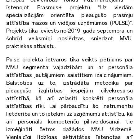
īstenojot Erasmus+ projektu “Uz viedām
specializācijām orientēta pieaugušo prasmju
attīstība mazos un vidējos uzņēmumos (PULSE)”.
Projekts tika ieviests no 2019. gada septembra, un
šobrīd veiksmīgi noslēdzas, sniedzot MVU
praktiskas atbalstu.
Pulse projekta ietvaros tika veikts pētījums par
MVU segmenta vajadzībām un ar personāla
attīstības jautājumiem saistītiem izaicinājumiem.
Balstoties uz to, izstrādāta metodika par
pieaugušo izglītības iespējām cilvēkresursu
attīstībā, kā arī atlasīti konkrēti personāla
attīstības rīki. Lai pārbaudītu šo instrumentu
lietderību un to ietekmi uz uzņēmumu attīstību, kā
arī personāla kompetenču pilnveidošanai, tie
izmēģināti četros dažādos MVU Vidzemē.
Vienlaicīgi līdzīgas aktivitātes īstenotas arī