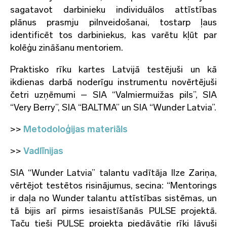
sagatavot darbinieku individuālos attīstības
plānus prasmju pilnveidošanai, tostarp ļaus
identificēt tos darbiniekus, kas varētu kļūt par
kolēģu zināšanu mentoriem.
Praktisko rīku kartes Latvijā testējuši un kā
ikdienas darbā noderīgu instrumentu novērtējuši
četri uzņēmumi – SIA “Valmiermuižas pils”, SIA
“Very Berry”, SIA “BALTMA” un SIA “Wunder Latvia”.
>>
Metodoloģijas materiāls
>>
Vadlīnijas
SIA “Wunder Latvia” talantu vadītāja Ilze Zariņa,
vērtējot testētos risinājumus, secina: “Mentorings
ir daļa no Wunder talantu attīstības sistēmas, un
tā bijis arī pirms iesaistīšanās PULSE projektā.
Taču tieši PULSE projekta piedāvātie rīki ļāvuši