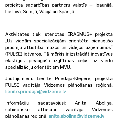
projekta sadarbības partneru valstīs – Igaunijā,
Lietuvā, Somijā, Vācijā un Spānijā.
Aktivitātes tiek īstenotas ERASMUS+ projekta
„Uz viedām specializācijām orientēta pieaugušo
prasmju attīstība mazos un vidējos uzņēmumos”
(PULSE) ietvaros. Tā mērķis ir izstrādāt inovatīvus
elastīgus pieaugušo izglītības ceļus uz viedo
specializāciju orientētiem MVU.
Jautājumiem: Lienīte Priedāja-Klepere, projekta
PULSE vadītāja Vidzemes plānošanas reģionā,
lienite.priedaja@vidzeme.lv
Informāciju sagatavojusi: Anita Āboliņa,
sabiedrisko attiecību vadītāja Vidzemes
plānošanas reģionā,
anita.abolina@vidzeme.lv