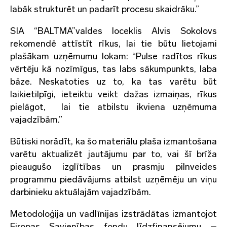
labāk strukturēt un padarīt procesu skaidrāku.”
SIA “BALTMA”valdes loceklis Alvis Sokolovs
rekomendē attīstīt rīkus, lai tie būtu lietojami
plašākam uzņēmumu lokam: “Pulse radītos rīkus
vērtēju kā nozīmīgus, tas labs sākumpunkts, laba
bāze. Neskatoties uz to, ka tas varētu būt
laikietilpīgi, ieteiktu veikt dažas izmaiņas, rīkus
pielāgot, lai tie atbilstu ikviena uzņēmuma
vajadzībām.”
Būtiski norādīt, ka šo materiālu plaša izmantošana
varētu aktualizēt jautājumu par to, vai šī brīža
pieaugušo izglītības un prasmju pilnveides
programmu piedāvājums atbilst uzņēmēju un viņu
darbinieku aktuālajām vajadzībām.
Metodoloģija un vadlīnijas izstrādātas izmantojot
Eiropas Savienības fondu līdzfinansējumu –