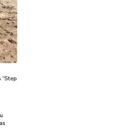
s “Step
du
ras