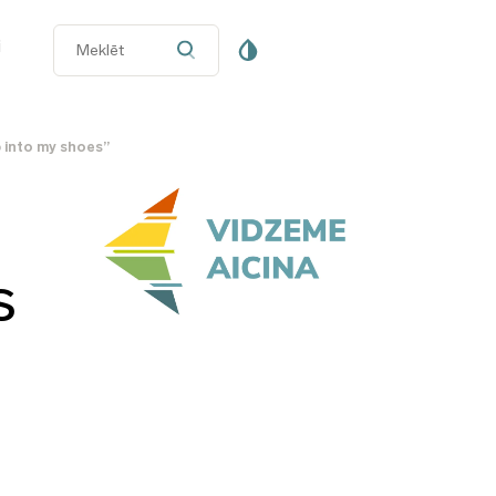
i
 into my shoes”
s