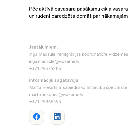
Pēc aktīvā pavasara pasākumu cikla vasaras
un rudenī paredzēts domāt par nākamajām 
Jautājumiem:
Inga Madžule, remigrācijas koordinatore Vidzeme
inga.madzule@vidzeme.lv
+371 29374285
Informāciju sagatavoja:
Marta Riekstiņa, sabiedrisko attiecību speciāliste
marta.riekstina@vidzeme.lv
+371 25865495