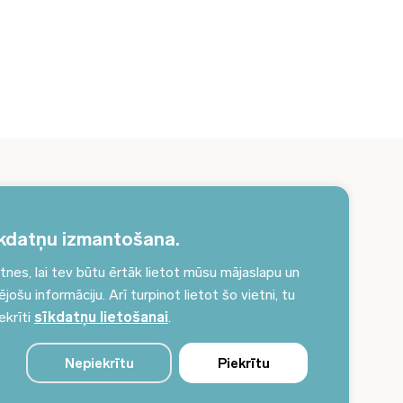
erakstieties jaunumiem un saņemiet aktuālākos
unumus savā e-pastā!
kdatņu izmantošana.
es, lai tev būtu ērtāk lietot mūsu mājaslapu un
Pieteikties jaunumiem
ošu informāciju. Arī turpinot lietot šo vietni, tu
ekrīti
sīkdatņu lietošanai
.
Nepiekrītu
Piekrītu