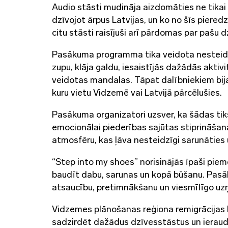
Audio stāsti mudināja aizdomāties ne tikai pa
dzīvojot ārpus Latvijas, un ko no šīs piered
citu stāsti raisījuši arī pārdomas par pašu 
Pasākuma programma tika veidota nesteidzī
zupu, klāja galdu, iesaistījās dažādās akti
veidotas mandalas. Tāpat dalībniekiem bija 
kuru vietu Vidzemē vai Latvijā pārcēlušies.
Pasākuma organizatori uzsver, ka šādas tikš
emocionālai piederības sajūtas stiprināšanai
atmosfēru, kas ļāva nesteidzīgi sarunāties 
“Step into my shoes” norisinājās īpaši piemē
baudīt dabu, sarunas un kopā būšanu. Pasā
atsaucību, pretimnākšanu un viesmīlīgo u
Vidzemes plānošanas reģiona remigrācijas k
sadzirdēt dažādus dzīvesstāstus un ieraudz