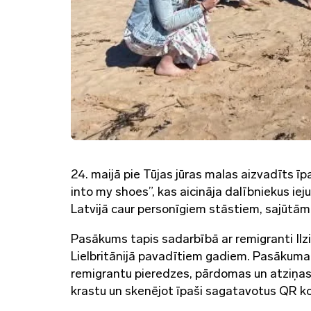
24. maijā pie Tūjas jūras malas aizvadīts 
into my shoes”, kas aicināja dalībniekus ie
Latvijā caur personīgiem stāstiem, sajūtā
Pasākums tapis sadarbībā ar remigranti Ilzi 
Lielbritānijā pavadītiem gadiem. Pasākuma 
remigrantu pieredzes, pārdomas un atziņas, 
krastu un skenējot īpaši sagatavotus QR k