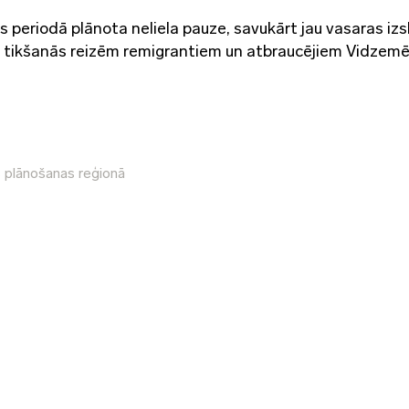
 periodā plānota neliela pauze, savukārt jau vasaras iz
tikšanās reizēm remigrantiem un atbraucējiem Vidzemē
s plānošanas reģionā