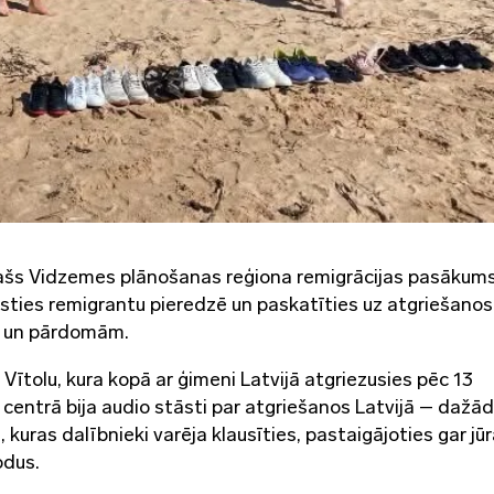
īpašs Vidzemes plānošanas reģiona remigrācijas pasākum
justies remigrantu pieredzē un paskatīties uz atgriešanos
m un pārdomām.
Vītolu, kura kopā ar ģimeni Latvijā atgriezusies pēc 13
centrā bija audio stāsti par atgriešanos Latvijā – dažā
kuras dalībnieki varēja klausīties, pastaigājoties gar jū
odus.