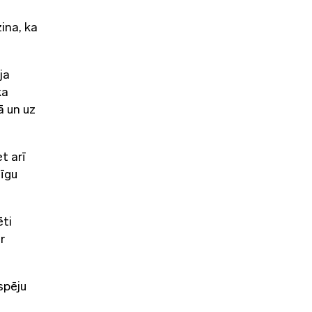
ina, ka
ja
ka
ā un uz
t arī
nīgu
ēti
r
spēju