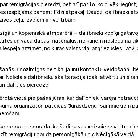
r remigrācijas pieredzi, bet arī par to, ko cilvēki iegūst,
zes iespējams paņemt līdzi atpakaļ. Daudzi dalībnieki atz
dzīves ceļu, izvēlēm un vērtībām.
gā un kopieniskā atmosfērā – dalībnieki kopīgi gatavo
vitātēs un vāca dabas materiālus, no kuriem noslēgumā ti
iespēja atzīmēt, no kuras valsts viņi atgriezušies Latvij
anās ir nozīmīgas ne tikai jaunu kontaktu veidošanai, be
. Nelielais dalībnieku skaits radīja īpaši atvērtu un sirs
un dalīties pieredzē.
rotā vietā pie pašas jūras, kur dalībnieki varēja netrauc
kuma organizatori pateicas “Jūrasdzeņu” saimniekiem pa
zņemšanu.
oordinatore norāda, ka šādi pasākumi sniedz vērtīgu ie
īt remigrāciju daudz personīgākā un cilvēcīgākā veidā.