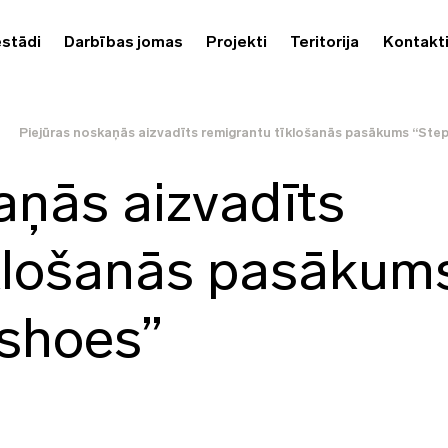
estādi
Darbības jomas
Projekti
Teritorija
Kontakt
Piejūras noskaņās aizvadīts remigrantu tīklošanās pasākums “Step
aņās aizvadīts
īklošanās pasākum
 shoes”