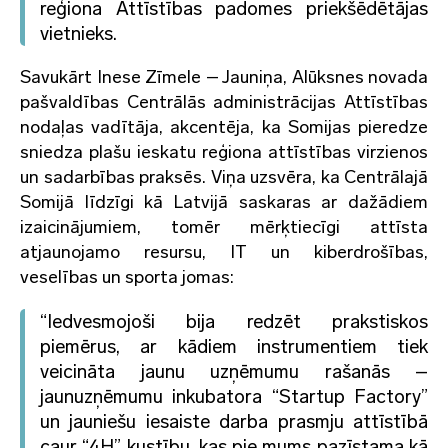
reģiona Attīstības padomes priekšēdētājas
vietnieks.
Savukārt Inese Zīmele – Jauniņa, Alūksnes novada
pašvaldības Centrālās administrācijas Attīstības
nodaļas vadītāja, akcentēja, ka Somijas pieredze
sniedza plašu ieskatu reģiona attīstības virzienos
un sadarbības praksēs. Viņa uzsvēra, ka Centrālajā
Somijā līdzīgi kā Latvijā saskaras ar dažādiem
izaicinājumiem, tomēr mērķtiecīgi attīsta
atjaunojamo resursu, IT un kiberdrošības,
veselības un sporta jomas:
“Iedvesmojoši bija redzēt prakstiskos
piemērus, ar kādiem instrumentiem tiek
veicināta jaunu uzņēmumu rašanās –
jaunuzņēmumu inkubatora “Startup Factory”
un jauniešu iesaiste darba prasmju attīstībā
caur “4H” kustību, kas pie mums pazīstama kā