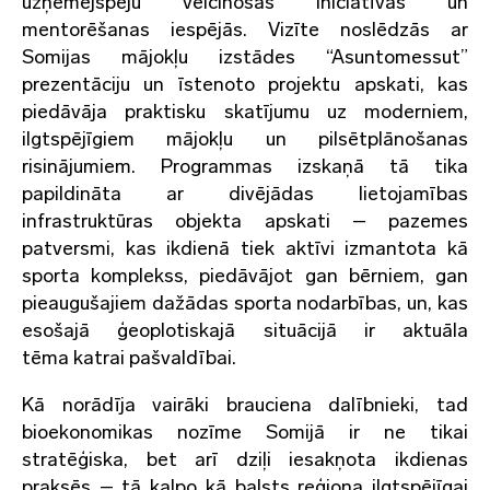
uzņēmējspēju veicinošās iniciatīvās un
mentorēšanas iespējās. Vizīte noslēdzās ar
Somijas mājokļu izstādes “Asuntomessut”
prezentāciju un īstenoto projektu apskati, kas
piedāvāja praktisku skatījumu uz moderniem,
ilgtspējīgiem mājokļu un pilsētplānošanas
risinājumiem. Programmas izskaņā tā tika
papildināta ar divējādas lietojamības
infrastruktūras objekta apskati – pazemes
patversmi, kas ikdienā tiek aktīvi izmantota kā
sporta komplekss, piedāvājot gan bērniem, gan
pieaugušajiem dažādas sporta nodarbības, un, kas
esošajā ģeoplotiskajā situācijā ir aktuāla
tēma katrai pašvaldībai.
Kā norādīja vairāki brauciena dalībnieki, tad
bioekonomikas nozīme Somijā ir ne tikai
stratēģiska, bet arī dziļi iesakņota ikdienas
praksēs – tā kalpo kā balsts reģiona ilgtspējīgai