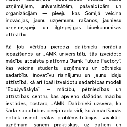
uzņēmējiem, universitātēm, pašvaldībām un
organizācijām — pieeju, kas Somijā veicina
inovācijas, jaunu uzņēmumu rašanos, jauniešu
uzņēmējspēju un ilgtspējīgas bioekonomikas
attīstību.
K
ā ļoti vērtīgu pieredzi dalībnieki norādīja
iepazīšanos ar JAMK universitāti, tās izveidoto
mācību atbalsta platformu “Jamk Future Factory”,
kas veicina studentu, uzņēmumu un pētnieku
sadarbību inovatīvu risinājumu un jaunu ideju
attīstībā, kā arī īpaši izveidotu sadarbības modeli
“EduJyväskylä” – mācību, pētniecības un
attīstības centru, kas apvieno dažādas mācību
iestādes, tostarp, JAMK. Dalībnieki uzsvēra, ka
šāda sadarbības pieeja rada vidi, kurā mācīšanās
notiek risinot reālas problēmsituācijas, savukārt
uzņēmumi saņem praktiskus, uz datiem un