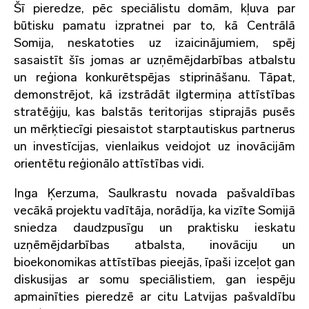
Šī pieredze
, pēc speciālistu domām,
kļuva par
būtisku pamatu izpratnei par to, kā
Centrālā
Somija, neskatoties uz izaicinājumiem
, spēj
sasaistīt šīs jomas ar uzņēmējdarbības atbalstu
un reģiona konkurētspējas stiprināšanu.
Tāpat,
demonstrējot, kā izstrādāt ilgtermiņa attīstības
stratēģiju, kas balstās teritorijas stiprajās pusēs
un mērķtiecīgi piesaistot starptautiskus partnerus
un investīcijas, vienlaikus veidojot uz inovācijām
orientētu reģionālo attīstības vidi.
Inga Ķerzuma, Saulkrastu novada pašvaldības
vecākā projektu vadītāja, norādīja, ka vizīte Somijā
sniedza daudzpusīgu un praktisku ieskatu
uzņēmējdarbības atbalsta, inovāciju un
bioekonomikas attīstības pieejās, īpaši izceļot gan
diskusijas ar somu speciālistiem, gan iespēju
apmainīties pieredzē ar citu Latvijas pašvaldību