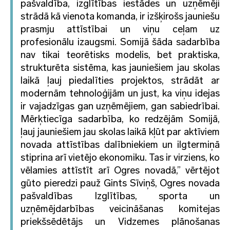
pašvaldība, izglītības iestādes un uzņēmēji
strādā kā vienota komanda, ir izšķirošs jauniešu
prasmju attīstībai un viņu ceļam uz
profesionālu izaugsmi. Somijā šāda sadarbība
nav tikai teorētisks modelis, bet praktiska,
strukturēta sistēma, kas jauniešiem jau skolas
laikā ļauj piedalīties projektos, strādāt ar
modernām tehnoloģijām un just, ka viņu idejas
ir vajadzīgas gan uzņēmējiem, gan sabiedrībai.
Mērķtiecīga sadarbība, ko redzējām Somijā,
ļauj jauniešiem jau skolas laikā kļūt par aktīviem
novada attīstības dalībniekiem un ilgtermiņā
stiprina arī vietējo ekonomiku. Tas ir virziens, ko
vēlamies attīstīt arī Ogres novadā,” vērtējot
gūto pieredzi pauž Gints Sīviņš, Ogres novada
pašvaldības Izglītības, sporta un
uzņēmējdarbības veicināšanas komitejas
priekšsēdētājs un Vidzemes plānošanas