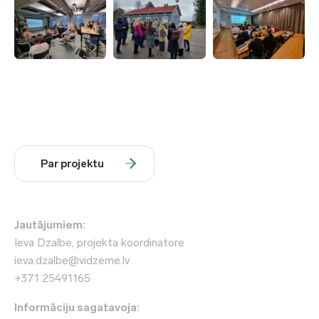
Par projektu
Jautājumiem:
Ieva Dzalbe, projekta koordinatore
ieva.dzalbe@vidzeme.lv
+371 25491165
Informāciju sagatavoja: