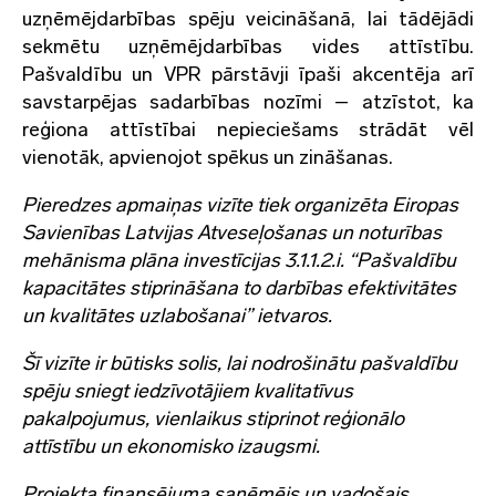
uzņēmējdarbības spēju veicināšanā, lai tādējādi
sekmētu uzņēmējdarbības vides attīstību.
Pašvaldību un VPR pārstāvji īpaši akcentēja arī
savstarpējas sadarbības nozīmi – atzīstot, ka
reģiona attīstībai nepieciešams strādāt vēl
vienotāk, apvienojot spēkus un zināšanas.
Pieredzes apmaiņas vizīte tiek organizēta Eiropas
Savienības Latvijas Atveseļošanas un noturības
mehānisma plāna investīcijas 3.1.1.2.i. “Pašvaldību
kapacitātes stiprināšana to darbības efektivitātes
un kvalitātes uzlabošanai” ietvaros.
Šī vizīte ir būtisks solis, lai nodrošinātu pašvaldību
spēju sniegt iedzīvotājiem kvalitatīvus
pakalpojumus, vienlaikus stiprinot reģionālo
attīstību un ekonomisko izaugsmi.
Projekta finansējuma saņēmējs un vadošais