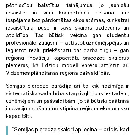
pētniecību balstītus risinājumus, jo jauniešu
iesaiste un viņu kompetenču celšana nav
iespējama bez pārdomātas ekosistēmas, kur katrai
iesaistītajai pusei ir savs skaidrs uzdevums un
atbildība. Tas būtiski veicina gan studentu
profesionālo izaugsmi – attīstot uzņēmējspējas un
iegūstot reālu priekšstatu par darba tirgu – gan
reģiona inovāciju kapacitāti, sniedzot skaidrus
piemērus, kā līdzīgu modeli varētu attīstīt arī
Vidzemes plānošanas reģiona pašvaldībās.
Somijas pieredze parādīja arī to, cik nozīmīga ir
sistemātiska sadarbība starp izglītības iestādēm,
uzņēmējiem un pašvaldībām, jo tā būtiski paātrina
inovāciju radīšanu un stiprina reģiona ekonomisko
kapacitāti.
“Somijas pieredze skaidri apliecina – brīdis, kad