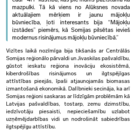
mazpulki
. Tā kā viens no Alūksnes novada
aktuālajiem mērķiem ir jaunu mājokļu
būvniecība, ļoti interesants bija “Mājokļu
izstādes” piemērs, kā Somijas pilsētas ievieš
modernus risinājumus mājokļu būvniecībā.”
Vizītes laikā nozīmīga bija tikšanās ar Centrālās
Somijas reģionālo pārvaldi un
Jivaskilas
pašvaldību,
gūstot ieskatu reģiona inovāciju ekosistēmā,
kiberdrošības
risinājumos un ilgtspējīgas
attīstības pieejās,
īpaši atjaunojamās biomasas
izmantošanā ekonomikā.
Dalībnieki secināja, ka arī
Somijas reģioni saskaras ar līdzīgām problēmām kā
Latvijas pašvaldības, tostarp,
zemu dzimstību,
iedzīvotāju piesaisti
,
nepieciešamību uzlabot
uzņēmējdarbības vidi
un nodrošināt sabiedrības
ilgtspējīgu attīstību.