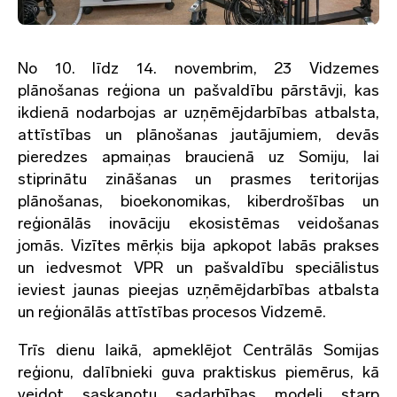
No 10. līdz 14. novembrim, 23 Vidzemes
plānošanas reģiona un pašvaldību pārstāvji, kas
ikdienā nodarbojas ar uzņēmējdarbības atbalsta,
attīstības un plānošanas jautājumiem, devās
pieredzes apmaiņas braucienā uz Somiju, lai
stiprinātu zināšanas un prasmes teritorijas
plānošanas, bioekonomikas, kiberdrošības un
reģionālās inovāciju ekosistēmas veidošanas
jomās. Vizītes mērķis bija apkopot labās prakses
un iedvesmot VPR un pašvaldību speciālistus
ieviest jaunas pieejas uzņēmējdarbības atbalsta
un reģionālās attīstības procesos Vidzemē.
Trīs dienu laikā, apmeklējot Centrālās Somijas
reģionu, dalībnieki guva praktiskus piemērus, kā
veidot saskaņotu sadarbības modeli starp