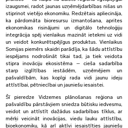
izaugsmei, radot jaunas uzņēmējdarbības nišas un
stiprinot vietējo ekonomiku. Redzētais apliecināja,
ka pārdomāta bioresursu izmantošana, aprites
ekonomikas risinājumi un digitālo tehnoloģiju
integrācija spēj vienlaikus mazināt ietekmi uz vidi
un veidot konkurētspējīgus produktus. Vienlaikus
Somijas piemērs skaidri parādīja, ka šādu attīstību
iespējams nodrošināt tikai tad, ja tiek veidota
stipra inovāciju ekosistēma – cieša sadarbība
starp izglītības iestādēm, uzņēmējiem un
pašvaldībām, kas kopīgi rada vidi jaunu ideju
attīstībai, pētniecībai un jauniešu iesaistei.
Šī pieredze Vidzemes plānošanas reģiona un
pašvaldību pārstāvjiem sniedza būtisku iedvesmu,
veidot un attīstīt dažādus sadarbības tīklus, ar
mērķi veicināt inovācijas, viedu lauku attīstību,
bioekonomiku, kā arī aktīvi iesaistīties jauniešu