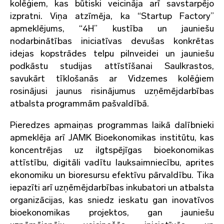
kolēģiem, kas būtiski veicināja arī savstarpējo
izpratni. Viņa atzīmēja, ka “Startup Factory”
apmeklējums, “4H” kustība un jauniešu
nodarbinātības iniciatīvas devušas konkrētas
idejas kopstrādes telpu pilnveidei un jauniešu
podkāstu studijas attīstīšanai Saulkrastos,
savukārt tīklošanās ar Vidzemes kolēģiem
rosinājusi jaunus risinājumus uzņēmējdarbības
atbalsta programmām pašvaldībā.
Pieredzes apmaiņas programmas laikā dalībnieki
apmeklēja arī JAMK Bioekonomikas institūtu, kas
koncentrējas uz ilgtspējīgas bioekonomikas
attīstību, digitāli vadītu lauksaimniecību, aprites
ekonomiku un bioresursu efektīvu pārvaldību. Tika
iepazīti arī uzņēmējdarbības inkubatori un atbalsta
organizācijas, kas sniedz ieskatu gan inovatīvos
bioekonomikas projektos, gan jauniešu