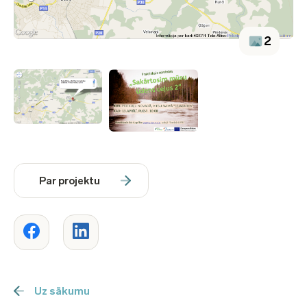
2
Par projektu
Uz sākumu