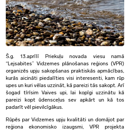
Š.g. 13.aprīlī Priekuļu novada viesu namā
“Lejsabites” Vidzemes plānošanas reģions (VPR)
organizēs upju sakopšanas praktiskās apmācības,
kurās aicināti piedalīties visi interesenti, kam rūp
upes un kuri vēlas uzzināt, kā pareizi tās sakopt. Arī
šogad tīrīsim Vaives upi, lai kopīgi uzzinātu kā
pareizi kopt ūdensceļus sev apkārt un kā tos
padarīt vēl pievilcīgākus.
Rūpēs par Vidzemes upju kvalitāti un domājot par
reģiona ekonomisko izaugsmi, VPR projekta