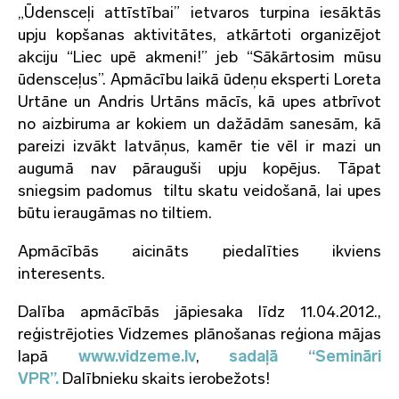
„Ūdensceļi attīstībai” ietvaros turpina iesāktās
upju kopšanas aktivitātes, atkārtoti organizējot
akciju “Liec upē akmeni!” jeb “Sākārtosim mūsu
ūdensceļus”. Apmācību laikā ūdeņu eksperti Loreta
Urtāne un Andris Urtāns mācīs, kā upes atbrīvot
no aizbiruma ar kokiem un dažādām sanesām, kā
pareizi izvākt latvāņus, kamēr tie vēl ir mazi un
augumā nav pārauguši upju kopējus. Tāpat
sniegsim padomus tiltu skatu veidošanā, lai upes
būtu ieraugāmas no tiltiem.
Apmācībās aicināts piedalīties ikviens
interesents.
Dalība apmācībās jāpiesaka līdz 11.04.2012.,
reģistrējoties Vidzemes plānošanas reģiona mājas
lapā
www.vidzeme.lv
,
sadaļā “Semināri
VPR”.
Dalībnieku skaits ierobežots!