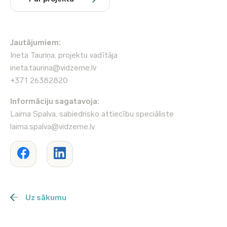
Jautājumiem:
Ineta Tauriņa, projektu vadītāja
ineta.taurina@vidzeme.lv
+371 26382820
Informāciju sagatavoja:
Laima Spalva, sabiedrisko attiecību speciāliste
laima.spalva@vidzeme.lv
Uz sākumu