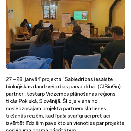
27.–28. janvārī projekta “Sabiedrības iesaiste
bioloģiskās daudzveidības pārvaldībā” (CIBioGo)
partneri, tostarp Vidzemes plānošanas reģions,
tikās Pokļukā, Slovēnijā. Šī bija viena no
noslēdzošajām projekta partneru klātienes
tikšanās reizēm, kad īpaši svarīgi aci pret aci
izvērtēt līdz šim paveikto un vienoties par projekta
noslēguma posma prioritātēm.