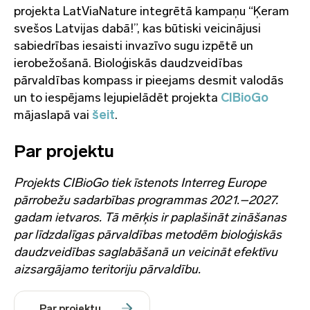
projekta LatViaNature integrētā kampaņu “Ķeram
svešos Latvijas dabā!”, kas būtiski veicinājusi
sabiedrības iesaisti invazīvo sugu izpētē un
ierobežošanā. Bioloģiskās daudzveidības
pārvaldības kompass ir pieejams desmit valodās
un to iespējams lejupielādēt projekta
CIBioGo
mājaslapā vai
šeit
.
Par projektu
Projekts CIBioGo tiek īstenots Interreg Europe
pārrobežu sadarbības programmas 2021.–2027.
gadam ietvaros. Tā mērķis ir paplašināt zināšanas
par līdzdalīgas pārvaldības metodēm bioloģiskās
daudzveidības saglabāšanā un veicināt efektīvu
aizsargājamo teritoriju pārvaldību.
Par projektu