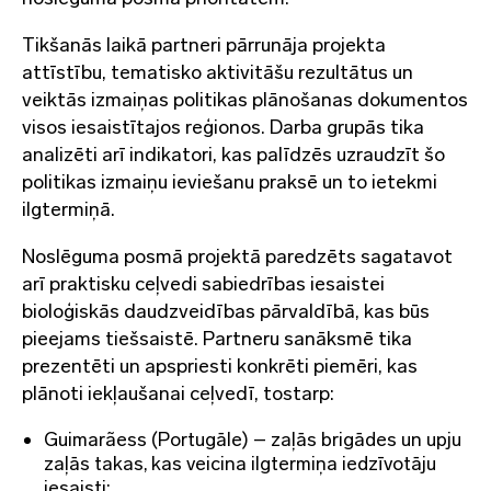
Tikšanās laikā partneri pārrunāja projekta
attīstību, tematisko aktivitāšu rezultātus un
veiktās izmaiņas politikas plānošanas dokumentos
visos iesaistītajos reģionos. Darba grupās tika
analizēti arī indikatori, kas palīdzēs uzraudzīt šo
politikas izmaiņu ieviešanu praksē un to ietekmi
ilgtermiņā.
Noslēguma posmā projektā paredzēts sagatavot
arī praktisku ceļvedi sabiedrības iesaistei
bioloģiskās daudzveidības pārvaldībā, kas būs
pieejams tiešsaistē. Partneru sanāksmē tika
prezentēti un apspriesti konkrēti piemēri, kas
plānoti iekļaušanai ceļvedī, tostarp:
Guimarãess (Portugāle) – zaļās brigādes un upju
zaļās takas, kas veicina ilgtermiņa iedzīvotāju
iesaisti;