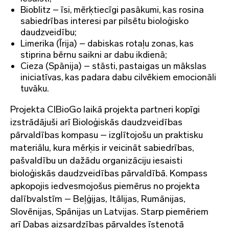
Bioblitz – īsi, mērķtiecīgi pasākumi, kas rosina
sabiedrības interesi par pilsētu bioloģisko
daudzveidību;
Limerika (Īrija) – dabiskas rotaļu zonas, kas
stiprina bērnu saikni ar dabu ikdienā;
Cieza (Spānija) – stāsti, pastaigas un mākslas
iniciatīvas, kas padara dabu cilvēkiem emocionāli
tuvāku.
Projekta CIBioGo laikā projekta partneri kopīgi
izstrādājuši arī Bioloģiskās daudzveidības
pārvaldības kompasu – izglītojošu un praktisku
materiālu, kura mērķis ir veicināt sabiedrības,
pašvaldību un dažādu organizāciju iesaisti
bioloģiskās daudzveidības pārvaldībā. Kompass
apkopojis iedvesmojošus piemērus no projekta
dalībvalstīm – Beļģijas, Itālijas, Rumānijas,
Slovēnijas, Spānijas un Latvijas. Starp piemēriem
arī Dabas aizsardzības pārvaldes īstenotā