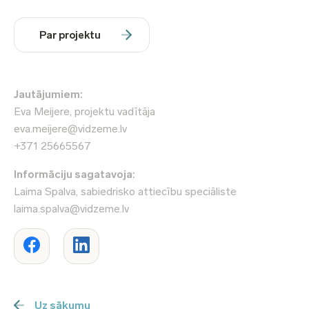
Par projektu
Jautājumiem:
Eva Meijere, projektu vadītāja
eva.meijere@vidzeme.lv
+371 25665567
Informāciju sagatavoja:
Laima Spalva, sabiedrisko attiecību speciāliste
laima.spalva@vidzeme.lv
Uz sākumu