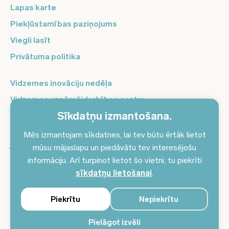
Lapas karte
Piekļūstamības paziņojums
Viegli lasīt
Privātuma politika
Vidzemes inovāciju nedēļa
Vidzemes uzņēmējdarbības centrs
Sīkdatņu izmantošana.
Balso Vidzeme
Pierakstieties jaunumiem un saņemiet aktuālākos
Mēs izmantojam sīkdatnes, lai tev būtu ērtāk lietot
jaunumus savā e-pastā!
mūsu mājaslapu un piedāvātu tev interesējošu
informāciju. Arī turpinot lietot šo vietni, tu piekrīti
Pieteikties jaunumiem
sīkdatņu lietošanai
.
Piekrītu
Nepiekrītu
Pielāgot izvēli