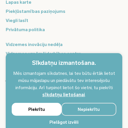
Lapas karte
Piekļūstamības paziņojums
Viegli lasīt
Privātuma politika
Vidzemes inovāciju nedēļa
Vidzemes uzņēmējdarbības centrs
Sīkdatņu izmantošana.
Balso Vidzeme
Pierakstieties jaunumiem un saņemiet aktuālākos
Mēs izmantojam sīkdatnes, lai tev būtu ērtāk lietot
jaunumus savā e-pastā!
mūsu mājaslapu un piedāvātu tev interesējošu
informāciju. Arī turpinot lietot šo vietni, tu piekrīti
Pieteikties jaunumiem
sīkdatņu lietošanai
.
Piekrītu
Nepiekrītu
Pielāgot izvēli