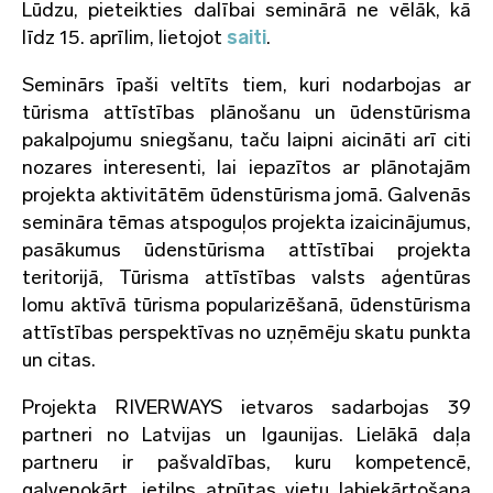
Lūdzu, pieteikties dalībai seminārā ne vēlāk, kā
līdz 15. aprīlim, lietojot
saiti
.
Seminārs īpaši veltīts tiem, kuri nodarbojas ar
tūrisma attīstības plānošanu un ūdenstūrisma
pakalpojumu sniegšanu, taču laipni aicināti arī citi
nozares interesenti, lai iepazītos ar plānotajām
projekta aktivitātēm ūdenstūrisma jomā. Galvenās
semināra tēmas atspoguļos projekta izaicinājumus,
pasākumus ūdenstūrisma attīstībai projekta
teritorijā, Tūrisma attīstības valsts aģentūras
lomu aktīvā tūrisma popularizēšanā, ūdenstūrisma
attīstības perspektīvas no uzņēmēju skatu punkta
un citas.
Projekta RIVERWAYS ietvaros sadarbojas 39
partneri no Latvijas un Igaunijas. Lielākā daļa
partneru ir pašvaldības, kuru kompetencē,
galvenokārt, ietilps atpūtas vietu labiekārtošana