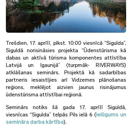
Trešdien, 17. aprīlī, plkst. 10:00 viesnīcā “Sigulda”,
Siguldā norisināsies projekta “Ūdenstūrisma kā
dabas un aktīvā tūrisma komponentes attīstība
Latvijā un Igaunijā” (turpmāk- RIVERWAYS)
atklāšanas seminārs. Projektā kā sadarbības
partneris iesaistījies arī Vidzemes plānošanas
reģions, meklējot aizvien jaunus risinājumus
ūdenstūrisma attīstībai reģionā.
Seminārs notiks šā gada 17. aprīlī Siguldā,
viesnīcas “Sigulda” telpās Pils ielā 6 (
ielūgums un
semināra darba kārtība
).