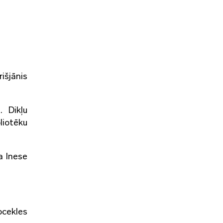
išjānis
. Dikļu
liotēku
a Inese
ocekles