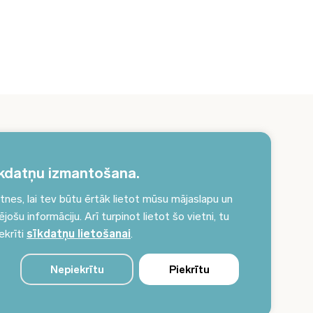
erakstieties jaunumiem un saņemiet aktuālākos
unumus savā e-pastā!
kdatņu izmantošana.
es, lai tev būtu ērtāk lietot mūsu mājaslapu un
Pieteikties jaunumiem
ošu informāciju. Arī turpinot lietot šo vietni, tu
ekrīti
sīkdatņu lietošanai
.
Nepiekrītu
Piekrītu