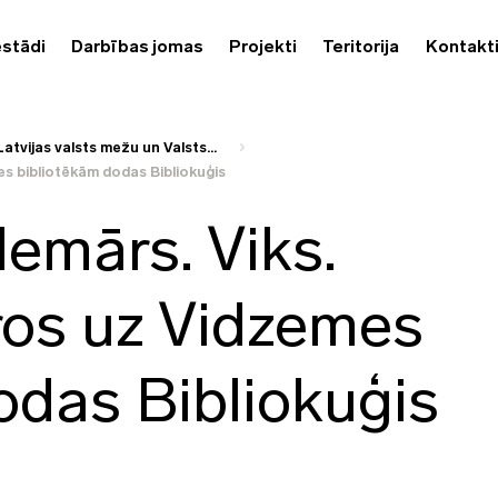
estādi
Darbības jomas
Projekti
Teritorija
Kontakt
Latvijas valsts mežu un Valsts...
mes bibliotēkām dodas Bibliokuģis
demārs. Viks.
aros uz Vidzemes
odas Bibliokuģis