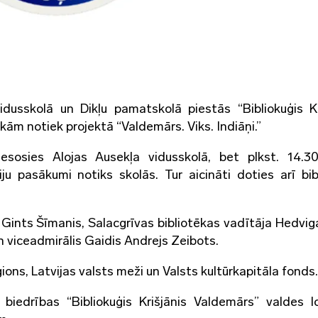
idusskolā
un Dikļu pamatskolā piestās “
Bibliokuģis
Kr
kām notiek projektā “Valdemārs. Viks. Indiāņi.”
iesosies Alojas Ausekļa vidusskolā, bet plkst. 14.30
iju pasākumi notiks skolās. Tur aicināti doties arī bib
 Gints Šīmanis, Salacgrīvas bibliotēkas vadītāja Hedvig
un viceadmirālis Gaidis Andrejs Zeibots.
ns, Latvijas valsts meži un Valsts kultūrkapitāla fonds.
biedrības “Bibliokuģis Krišjānis Valdemārs” valdes l