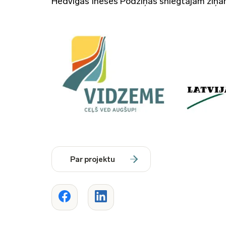
Hedvigas Ineses Podziņas sniegtajām ziņā
Par projektu