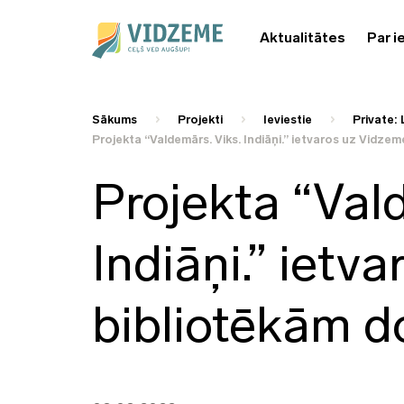
Aktualitātes
Par i
Sākums
Projekti
Ieviestie
Private: 
Projekta “Valdemārs. Viks. Indiāņi.” ietvaros uz Vidze
Projekta “Val
Indiāņi.” ietv
bibliotēkām d