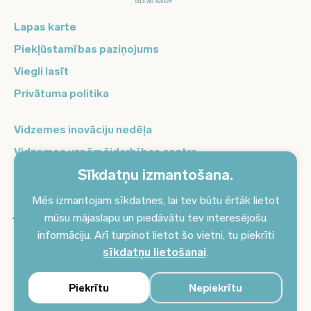
Lapas karte
Piekļūstamības paziņojums
Viegli lasīt
Privātuma politika
Vidzemes inovāciju nedēļa
Vidzemes uzņēmējdarbības centrs
Sīkdatņu izmantošana.
Balso Vidzeme
Pierakstieties jaunumiem un saņemiet aktuālākos
Mēs izmantojam sīkdatnes, lai tev būtu ērtāk lietot
jaunumus savā e-pastā!
mūsu mājaslapu un piedāvātu tev interesējošu
informāciju. Arī turpinot lietot šo vietni, tu piekrīti
Pieteikties jaunumiem
sīkdatņu lietošanai
.
Piekrītu
Nepiekrītu