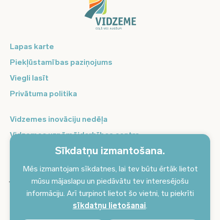
Lapas karte
Piekļūstamības paziņojums
Viegli lasīt
Privātuma politika
Vidzemes inovāciju nedēļa
Vidzemes uzņēmējdarbības centrs
Sīkdatņu izmantošana.
Balso Vidzeme
Pierakstieties jaunumiem un saņemiet aktuālākos
Mēs izmantojam sīkdatnes, lai tev būtu ērtāk lietot
jaunumus savā e-pastā!
mūsu mājaslapu un piedāvātu tev interesējošu
informāciju. Arī turpinot lietot šo vietni, tu piekrīti
Pieteikties jaunumiem
sīkdatņu lietošanai
.