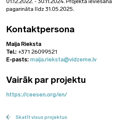
01.12.2022. - 30.11.2024. Projekta ieviešana
pagarināta līdz 31.05.2025.
Kontaktpersona
Maija Rieksta
Tel.:
+371 26099521
E-pasts:
maija.rieksta@vidzeme.lv
Vairāk par projektu
https://ceesen.org/en/
Skatīt visus projektus