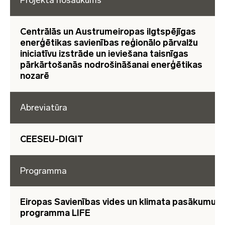
Projekta nosaukums
Centrālās un Austrumeiropas ilgtspējīgas
enerģētikas savienības reģionālo pārvalžu
iniciatīvu izstrāde un ieviešana taisnīgas
pārkārtošanās nodrošināšanai enerģētikas
nozarē
Abreviatūra
CEESEU-DIGIT
Programma
Eiropas Savienības vides un klimata pasākumu
programma LIFE