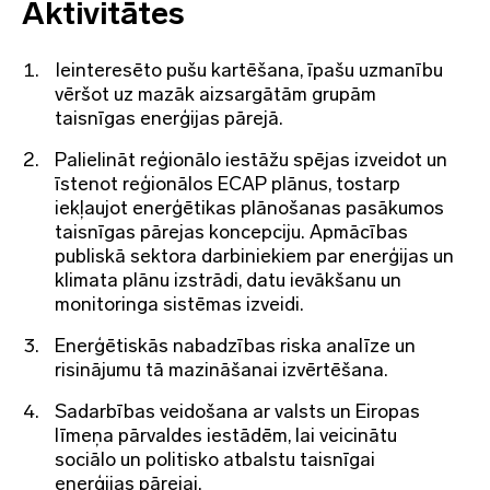
Aktivitātes
Ieinteresēto pušu kartēšana, īpašu uzmanību
vēršot uz mazāk aizsargātām grupām
taisnīgas enerģijas pārejā.
Palielināt reģionālo iestāžu spējas izveidot un
īstenot reģionālos ECAP plānus, tostarp
iekļaujot enerģētikas plānošanas pasākumos
taisnīgas pārejas koncepciju. Apmācības
publiskā sektora darbiniekiem par enerģijas un
klimata plānu izstrādi, datu ievākšanu un
monitoringa sistēmas izveidi.
Enerģētiskās nabadzības riska analīze un
risinājumu tā mazināšanai izvērtēšana.
Sadarbības veidošana ar valsts un Eiropas
līmeņa pārvaldes iestādēm, lai veicinātu
sociālo un politisko atbalstu taisnīgai
enerģijas pārejai.