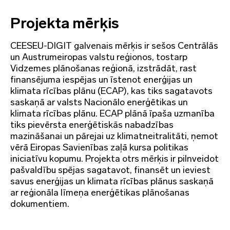
Projekta mērķis
CEESEU-DIGIT galvenais mērķis ir sešos Centrālās
un Austrumeiropas valstu reģionos, tostarp
Vidzemes plānošanas reģionā, izstrādāt, rast
finansējuma iespējas un īstenot enerģijas un
klimata rīcības plānu (ECAP), kas tiks sagatavots
saskaņā ar valsts Nacionālo enerģētikas un
klimata rīcības plānu. ECAP plānā īpaša uzmanība
tiks pievērsta enerģētiskās nabadzības
mazināšanai un pārejai uz klimatneitralitāti, ņemot
vērā Eiropas Savienības zaļā kursa politikas
iniciatīvu kopumu. Projekta otrs mērķis ir pilnveidot
pašvaldību spējas sagatavot, finansēt un ieviest
savus enerģijas un klimata rīcības plānus saskaņā
ar reģionāla līmeņa enerģētikas plānošanas
dokumentiem.