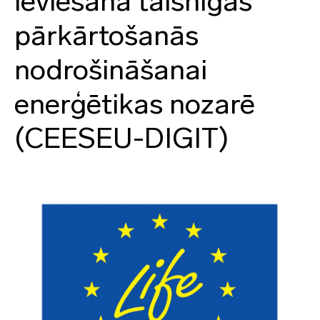
ieviešana taisnīgas
pārkārtošanās
nodrošināšanai
enerģētikas nozarē
(CEESEU-DIGIT)