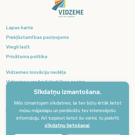
Lapas karte
Piekļūstamības paziņojums
Viegli lasīt
Privātuma politika
Vidzemes inovāciju nedēļa
Vidzemes uzņēmējdarbības centrs
Sīkdatņu izmantošana.
Balso Vidzeme
Pierakstieties jaunumiem un saņemiet aktuālākos
Mēs izmantojam sīkdatnes, lai tev būtu ērtāk lietot
jaunumus savā e-pastā!
mūsu mājaslapu un piedāvātu tev interesējošu
informāciju. Arī turpinot lietot šo vietni, tu piekrīti
Pieteikties jaunumiem
sīkdatņu lietošanai
.