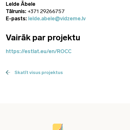
Lelde Ābele
Tālrunis:
+371 29266757
E-pasts:
lelde.abele@vidzeme.lv
Vairāk par projektu
https://estlat.eu/en/ROCC
Skatīt visus projektus