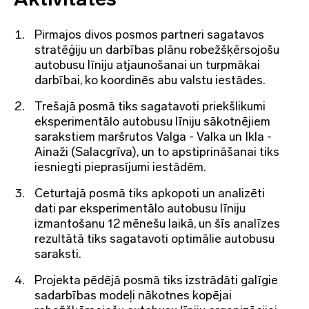
Pirmajos divos posmos partneri sagatavos
stratēģiju un darbības plānu robežšķērsojošu
autobusu līniju atjaunošanai un turpmākai
darbībai, ko koordinēs abu valstu iestādes.
Trešajā posmā tiks sagatavoti priekšlikumi
eksperimentālo autobusu līniju sākotnējiem
sarakstiem maršrutos Valga - Valka un Ikla -
Ainaži (Salacgrīva), un to apstiprināšanai tiks
iesniegti pieprasījumi iestādēm.
Ceturtajā posmā tiks apkopoti un analizēti
dati par eksperimentālo autobusu līniju
izmantošanu 12 mēnešu laikā, un šīs analīzes
rezultātā tiks sagatavoti optimālie autobusu
saraksti.
Projekta pēdējā posmā tiks izstrādāti galīgie
sadarbības modeļi nākotnes kopējai