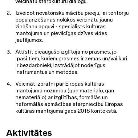
veicinātu starpkultūru dialogu.
Izveidot novatorisku mācību pieeju, lai teritoriju
popularizēšanas nolūkos veicinātu jaunu
zināšanu apguvi - speciālists kultūras
mantojuma un pievilcīgas dzīves vides
jautājumos.
Attīstīt pieaugušo izglītojamo prasmes, jo
īpaši tiem, kuriem prasmes ir zemas un/vai kuri
ir bezdarbnieki, izstrādājot noderīgus
instrumentus un metodes.
Veicināt izpratni par Eiropas kultūras
mantojuma nozīmību (gan materiālo, gan
nemateriālo) ar izglītības, formālās un
neformālās apmācības starpniecību Eiropas
kultūras mantojuma gads 2018 kontekstā.
Aktivitātes