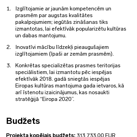
Izglītojamie ar jaunām kompetencēm un
prasmēm par augstas kvalitātes
pakalpojumiem; iegūtās zināšanas tiks
izmantotas, lai efektīvāk popularizētu kultūras
un dabas mantojumu.
Inovatīvi mācību līdzekļi pieaugušajiem
izglītojamiem (īpaši ar zemām prasmēm).
Konkrētas specializētas prasmes teritorijas
speciālistiem, lai izmantotu pēc iespējas
efektīvāk 2018. gadā sniegtās iespējas
Eiropas kultūras mantojuma gada ietvaros, kā
arī īstenotu izaicinājumus, kas nosaukti
stratēģijā “Eiropa 2020”.
Budžets
Projekta kopējais budžets:
313 733,00 EUR