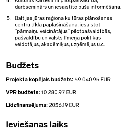
Kultūras kartēšana pilotpašvaldībā,
darbseminārs un iesaistīto pušu informēšana.
Baltijas jūras reģiona kultūras plānošanas
centru tīkla paplašināšana, iesaistot
“pārmaiņu veicinātājus” pilotpašvaldībās,
pašvaldību un valsts līmeņa politikas
veidotājus, akadēmiķus, uzņēmējus u.c.
Budžets
Projekta kopējais budžets:
59 040.95 EUR
VPR budžets:
10 280.97 EUR
Līdzfinansējums:
2056.19 EUR
Ieviešanas laiks