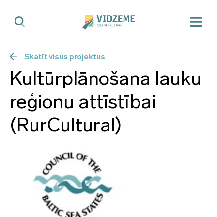
Skatīt visus projektus
Kultūrplānošana lauku
reģionu attīstībai
(RurCultural)