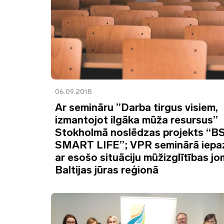
06.09.2018
Ar semināru ”Darba tirgus visiem,
izmantojot ilgāka mūža resursus”
Stokholmā noslēdzas projekts “B
SMART LIFE”; VPR seminārā iepaz
ar esošo situāciju mūžizglītības j
Baltijas jūras reģionā