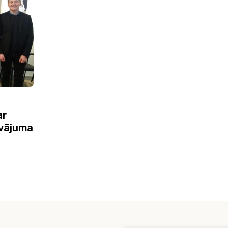
ar
āvājuma