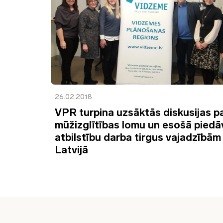
26.02.2018
VPR turpina uzsāktās diskusijas p
mūžizglītības lomu un esošā pied
atbilstību darba tirgus vajadzībām
Latvijā