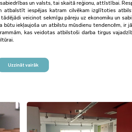
biedrības un valsts, tai skaitā reģionu, attīstībai. Resp
n atbalstīt iespējas katram cilvēkam izglītoties atbils
ādējādi veicinot sekmīgu pāreju uz ekonomiku un sabi
ba būtu iekļaujoša un atbilstu mūsdienu tendencēm, ir j
grammām, kas veidotas atbilstoši darba tirgus vajadz
tūrai.
Uzzināt vairāk