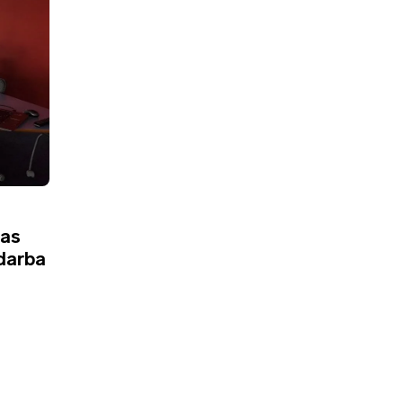
mas
 darba