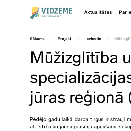
Aktualitātes
Par i
Sākums
Projekti
Ieviestie
Mūžizglī
Mūžizglītība 
specializācija
jūras reģion
Pēdējo gadu laikā darba tirgus ir strauji 
attīstību un jaunu prasmju apgūšanu, sekoj