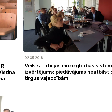
02.05.2018
Veikts Latvijas mūžizglītības sistē
SR
izvērtējums; piedāvājums neatbilst
īstina
tirgus vajadzībām
omā