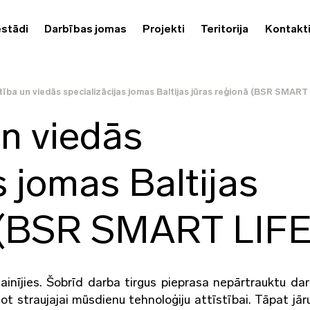
estādi
Darbības jomas
Projekti
Teritorija
Kontakt
tība un viedās specializācijas jomas Baltijas jūras reģionā (BSR SMART
un viedās
s jomas Baltijas
ā (BSR SMART LIFE
mainījies. Šobrīd darba tirgus pieprasa nepārtrauktu dar
ot straujajai mūsdienu tehnoloģiju attīstībai. Tāpat jār