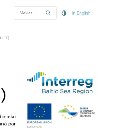
i
In English
 LIFE)
)
binieku
unā par