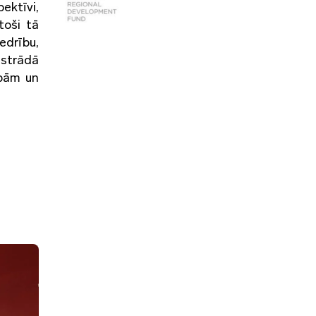
ektīvi,
toši tā
edrību,
āstrādā
ībām un