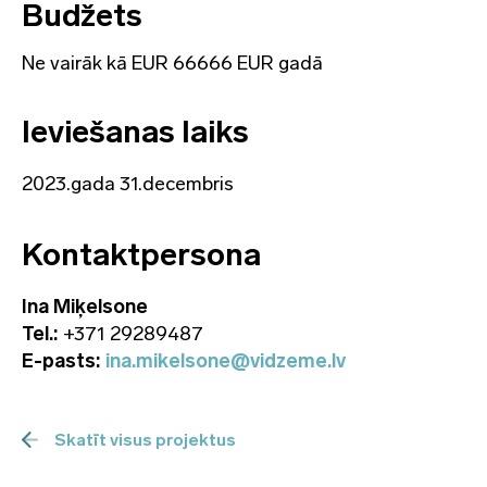
Budžets
Ne vairāk kā EUR 66666 EUR gadā
Ieviešanas laiks
2023.gada 31.decembris
Kontaktpersona
Ina Miķelsone
Tel.:
+371 29289487
E-pasts:
ina.mikelsone@vidzeme.lv
Skatīt visus projektus