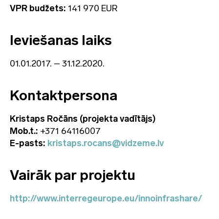
VPR budžets:
141 970 EUR
Ieviešanas laiks
01.01.2017. – 31.12.2020.
Kontaktpersona
Kristaps Ročāns (projekta vadītājs)
Mob.t.:
+371 64116007
E-pasts:
kristaps.rocans@vidzeme.lv
Vairāk par projektu
http://www.interregeurope.eu/innoinfrashare/