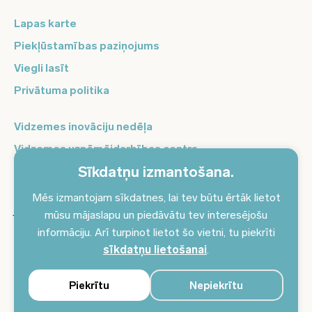
Lapas karte
Piekļūstamības paziņojums
Viegli lasīt
Privātuma politika
Vidzemes inovāciju nedēļa
Vidzemes uzņēmējdarbības centrs
Sīkdatņu izmantošana.
Balso Vidzeme
Pierakstieties jaunumiem un saņemiet aktuālākos
Mēs izmantojam sīkdatnes, lai tev būtu ērtāk lietot
jaunumus savā e-pastā!
mūsu mājaslapu un piedāvātu tev interesējošu
informāciju. Arī turpinot lietot šo vietni, tu piekrīti
Pieteikties jaunumiem
sīkdatņu lietošanai
.
Piekrītu
Nepiekrītu