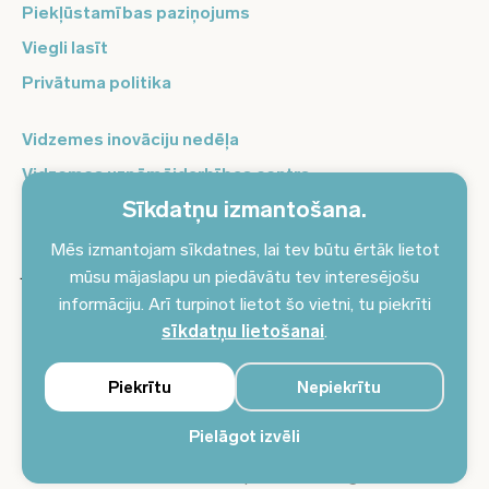
Piekļūstamības paziņojums
Viegli lasīt
Privātuma politika
Vidzemes inovāciju nedēļa
Vidzemes uzņēmējdarbības centrs
Sīkdatņu izmantošana.
Balso Vidzeme
Pierakstieties jaunumiem un saņemiet aktuālākos
Mēs izmantojam sīkdatnes, lai tev būtu ērtāk lietot
jaunumus savā e-pastā!
mūsu mājaslapu un piedāvātu tev interesējošu
informāciju. Arī turpinot lietot šo vietni, tu piekrīti
Pieteikties jaunumiem
sīkdatņu lietošanai
.
Piekrītu
Nepiekrītu
Pielāgot izvēli
© 2024 Vidzemes plānošanas reģions