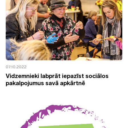
07.10.2022
Vidzemnieki labprāt iepazīst sociālos
pakalpojumus savā apkārtnē