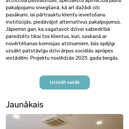
attīstība pašvaldībās, speciālistu apmācība jaunu
pakalpojumu sniegšanā, kā arī dažādi citi
pasākumi, lai pārtrauktu klientu ievietošanu
institūcijās, piedāvājot alternatīvus pakalpojumus.
Jāpiemin gan, ka sagatavot dzīvei sabiedrībā
paredzēts tikai tos klientus, kuri, saskaņā ar
novērtēšanas komisijas atzinumiem, būs spējīgi
uzsākt patstāvīgu dzīvi ārpus sociālās aprūpes
iestādēm. Projektu noslēdzās 2023. gada beigās.
Uzzināt vairāk
Jaunākais