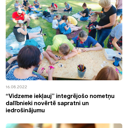
16.08.2022
“Vidzeme iekļauj” integrējošo nometņu
dalībnieki novērtē sapratni un
iedrošinājumu