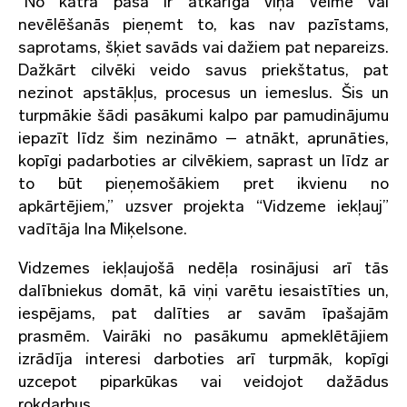
“No katra paša ir atkarīga viņa vēlme vai
nevēlēšanās pieņemt to, kas nav pazīstams,
saprotams, šķiet savāds vai dažiem pat nepareizs.
Dažkārt cilvēki veido savus priekštatus, pat
nezinot apstākļus, procesus un iemeslus. Šis un
turpmākie šādi pasākumi kalpo par pamudinājumu
iepazīt līdz šim nezināmo – atnākt, aprunāties,
kopīgi padarboties ar cilvēkiem, saprast un līdz ar
to būt pieņemošākiem pret ikvienu no
apkārtējiem,” uzsver projekta “Vidzeme iekļauj”
vadītāja Ina Miķelsone.
Vidzemes iekļaujošā nedēļa rosinājusi arī tās
dalībniekus domāt, kā viņi varētu iesaistīties un,
iespējams, pat dalīties ar savām īpašajām
prasmēm. Vairāki no pasākumu apmeklētājiem
izrādīja interesi darboties arī turpmāk, kopīgi
uzcepot piparkūkas vai veidojot dažādus
rokdarbus.