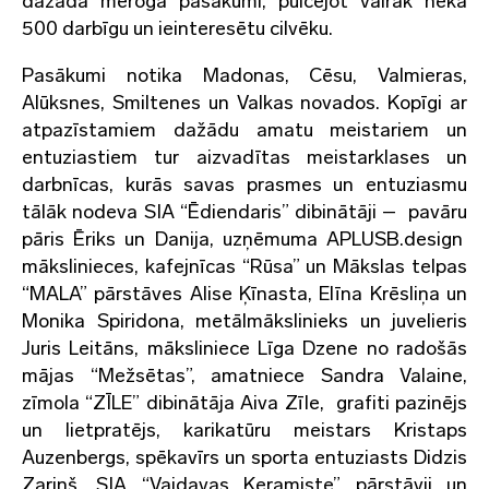
dažāda mēroga pasākumi, pulcējot vairāk nekā
500 darbīgu un ieinteresētu cilvēku.
Pasākumi notika Madonas, Cēsu, Valmieras,
Alūksnes, Smiltenes un Valkas novados. Kopīgi ar
atpazīstamiem dažādu amatu meistariem un
entuziastiem tur aizvadītas meistarklases un
darbnīcas, kurās savas prasmes un entuziasmu
tālāk nodeva SIA “Ēdiendaris” dibinātāji – pavāru
pāris Ēriks un Danija, uzņēmuma APLUSB.design
mākslinieces, kafejnīcas “Rūsa” un Mākslas telpas
“MALA” pārstāves Alise Ķīnasta, Elīna Krēsliņa un
Monika Spiridona, metālmākslinieks un juvelieris
Juris Leitāns, māksliniece Līga Dzene no radošās
mājas “Mežsētas”, amatniece Sandra Valaine,
zīmola “ZĪLE” dibinātāja Aiva Zīle, grafiti pazinējs
un lietpratējs, karikatūru meistars Kristaps
Auzenbergs, spēkavīrs un sporta entuziasts Didzis
Zariņš, SIA “Vaidavas Keramiste” pārstāvji un