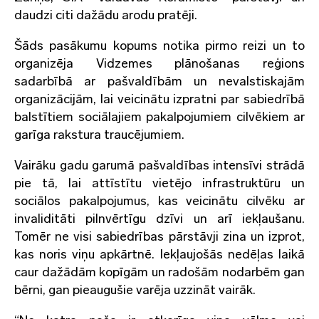
daudzi citi dažādu arodu pratēji.
Šāds pasākumu kopums notika pirmo reizi un to
organizēja Vidzemes plānošanas reģions
sadarbībā ar pašvaldībām un nevalstiskajām
organizācijām, lai veicinātu izpratni par sabiedrībā
balstītiem sociālajiem pakalpojumiem cilvēkiem ar
garīga rakstura traucējumiem.
Vairāku gadu garumā pašvaldības intensīvi strādā
pie tā, lai attīstītu vietējo infrastruktūru un
sociālos pakalpojumus, kas veicinātu cilvēku ar
invaliditāti pilnvērtīgu dzīvi un arī iekļaušanu.
Tomēr ne visi sabiedrības pārstāvji zina un izprot,
kas noris viņu apkārtnē. Iekļaujošās nedēļas laikā
caur dažādām kopīgām un radošām nodarbēm gan
bērni, gan pieaugušie varēja uzzināt vairāk.