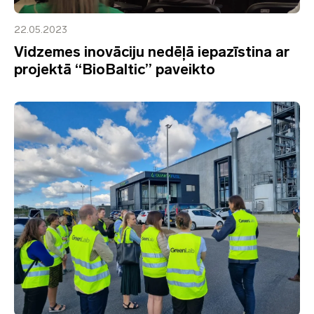
22.05.2023
Vidzemes inovāciju nedēļā iepazīstina ar
projektā “BioBaltic” paveikto