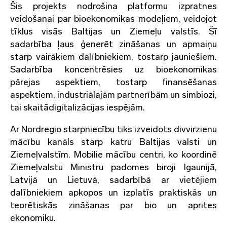
Šis projekts nodrošina platformu izpratnes
veidošanai par bioekonomikas modeļiem, veidojot
tīklus visās Baltijas un Ziemeļu valstīs. Šī
sadarbība ļaus ģenerēt zināšanas un apmaiņu
starp vairākiem dalībniekiem, tostarp jauniešiem.
Sadarbība koncentrēsies uz bioekonomikas
pārejas aspektiem, tostarp finansēšanas
aspektiem, industriālajām partnerībām un simbiozi,
tai skaitādigitalizācijas iespējām.
Ar Nordregio starpniecību tiks izveidots divvirzienu
mācību kanāls starp katru Baltijas valsti un
Ziemeļvalstīm. Mobilie mācību centri, ko koordinē
Ziemeļvalstu Ministru padomes biroji Igaunijā,
Latvijā un Lietuvā, sadarbībā ar vietējiem
dalībniekiem apkopos un izplatīs praktiskās un
teorētiskās zināšanas par bio un aprites
ekonomiku.