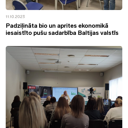
11.10.2023
Padziļināta bio un aprites ekonomikā
iesaistīto pušu sadarbība Baltijas valstīs