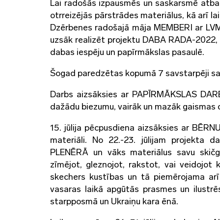
Lai radošās izpausmēs un saskarsmē atbal
otrreizējās pārstrādes materiālus, kā arī l
Dzērbenes radošajā māja MEMBERI ar LVM,
uzsāk realizēt projektu DABA RADA-2022, k
dabas iespēju un papīrmākslas pasaulē.
Šogad paredzētas kopumā 7 savstarpēji sai
Darbs aizsāksies ar PAPĪRMĀKSLAS DARBNĪ
dažādu biezumu, vairāk un mazāk gaismas c
15. jūlija pēcpusdiena aizsāksies ar BĒRN
materiāli. No 22.-23. jūlijam projekta 
PLENĒRĀ un vāks materiālus savu skičg
zīmējot, gleznojot, rakstot, vai veidojot
skechers kustības un tā piemērojama arī 
vasaras laikā apgūtās prasmes un ilustrē
starpposmā un Ukraiņu kara ēnā.