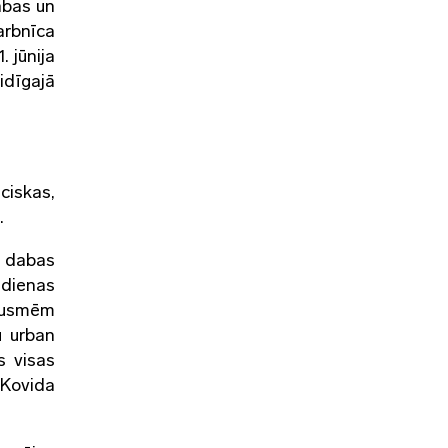
abas un
arbnīca
 jūnija
idīgajā
ciskas,
.
i dabas
 dienas
ausmēm
u urban
s visas
 Kovida