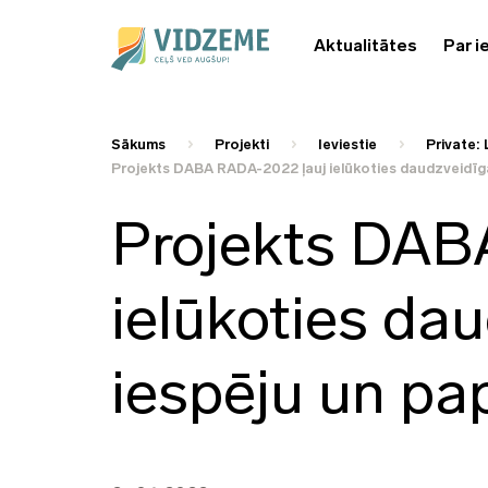
Aktualitātes
Par i
Sākums
Projekti
Ieviestie
Private: 
Projekts DABA RADA-2022 ļauj ielūkoties daudzveidīga
Projekts DAB
ielūkoties da
iespēju un pa