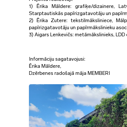
1) Ērika Māldere: grafiķe/dizainere, La
Starptautiskās papīrizgatavotāju un papīrm
2) Ērika Zutere: tekstilmāksliniece, Mā
papīrizgatavotāju un papīrmākslinieku asoc
3) Aigars Lenkevičs: metāmākslinieks, LDD 
Informāciju sagatavojusi:
Ērika Māldere,
Dzērbenes radošajā māja MEMBERI