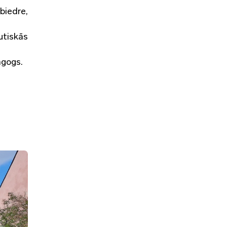
biedre,
utiskās
agogs.