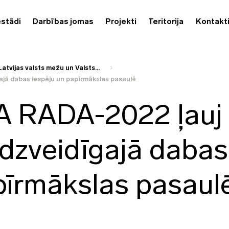
estādi
Darbības jomas
Projekti
Teritorija
Kontakt
Latvijas valsts mežu un Valsts...
jā dabas iespēju un papīrmākslas pasaulē
A RADA-2022 ļauj
udzveidīgajā dabas
pīrmākslas pasaul