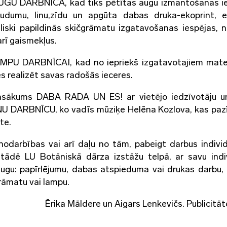
 AUGU DARBNĪCA, kad tiks pētītas augu izmantošanas i
audumu, linu,zīdu un apgūta dabas druka-ekoprint, 
eliski papildinās skičgrāmatu izgatavošanas iespējas, 
rī gaismekļus.
AMPU DARBNĪCAI, kad no iepriekš izgatavotajiem mate
ēs realizēt savas radošās ieceres.
asākums DABA RADA UN ES! ar vietējo iedzīvotāju u
AŅU DARBNĪCU, ko vadīs mūziķe Helēna Kozlova, kas pa
te.
nodarbības vai arī daļu no tām, pabeigt darbus individ
stādē LU Botāniskā dārza izstāžu telpā, ar savu indi
ugu: papīrlējumu, dabas atspieduma vai drukas darbu, 
grāmatu vai lampu.
Ērika Māldere un Aigars Lenkevičs. Publicitāt