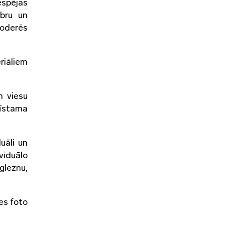
espējas
ebru un
noderēs
riāliem
n viesu
zīstama
uāli un
viduālo
gleznu,
es foto