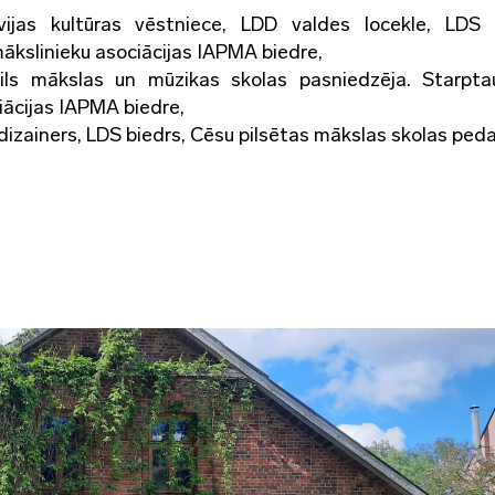
tvijas kultūras vēstniece, LDD valdes locekle, LDS 
ākslinieku asociācijas IAPMA biedre,
lpils mākslas un mūzikas skolas pasniedzēja. Starpta
iācijas IAPMA biedre,
dizainers, LDS biedrs, Cēsu pilsētas mākslas skolas ped