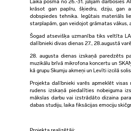
Laika posmā no 26.-31. jūlijam darbosies
krāsot gan papīru, šķiedru, dziju, gan 
dobspiedes tehnika. Iegūtais materiāls li
starplapām, gan veidojot grāmatas vākus, a
Šogad atsevišķa uzmanība tiks veltīta L
dalībnieki divas dienas 27., 28.augustā var
28. augusta dienas izskaņā paredzēts p
muzikālu brīvā mikrofona koncertu un SK
kā grupu Skumju akmeņi un Levīti izcilā solis
Projekta dalībnieki varēs apmeklēt visas 
rudens izskaņā piedalīties nobeiguma iz
mākslas darbu vai izstrādāto dizaina para
dabas studiju, laika fiksācijas emociju skič
Projekta realizētāji: