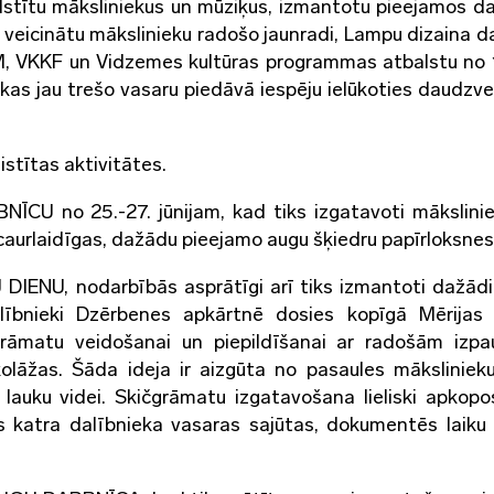
stītu māksliniekus un mūziķus, izmantotu pieejamos d
ai veicinātu mākslinieku radošo jaunradi, Lampu dizaina d
 VKKF un Vidzemes kultūras programmas atbalstu no 1.
as jau trešo vasaru piedāvā iespēju ielūkoties daudzve
stītas aktivitātes.
CU no 25.-27. jūnijam, kad tiks izgatavoti mākslinie
aurlaidīgas, dažādu pieejamo augu šķiedru papīrloksnes
U DIENU, nodarbībās asprātīgi arī tiks izmantoti dažād
dalībnieki Dzērbenes apkārtnē dosies kopīgā Mērijas
rāmatu veidošanai un piepildīšanai ar radošām izp
 kolāžas. Šāda ideja ir aizgūta no pasaules māksliniek
lauku videi. Skičgrāmatu izgatavošana lieliski apkopo
s katra dalībnieka vasaras sajūtas, dokumentēs laiku