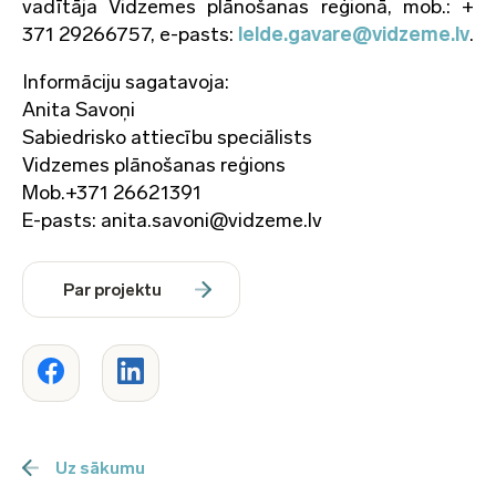
vadītāja Vidzemes plānošanas reģionā, mob.: +
371 29266757, e-pasts:
lelde.gavare@vidzeme.lv
.
Informāciju sagatavoja:
Anita Savoņi
Sabiedrisko attiecību speciālists
Vidzemes plānošanas reģions
Mob.+371 26621391
E-pasts: anita.savoni@vidzeme.lv
Par projektu
Uz sākumu