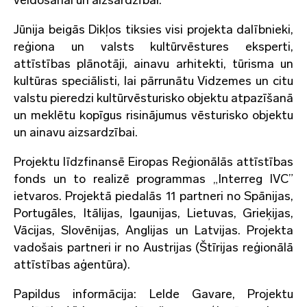
veidošanai un aizsardzībai.”
Jūnija beigās Dikļos tiksies visi projekta dalībnieki,
reģiona un valsts kultūrvēstures eksperti,
attīstības plānotāji, ainavu arhitekti, tūrisma un
kultūras speciālisti, lai pārrunātu Vidzemes un citu
valstu pieredzi kultūrvēsturisko objektu atpazīšanā
un meklētu kopīgus risinājumus vēsturisko objektu
un ainavu aizsardzībai.
Projektu līdzfinansē Eiropas Reģionālās attīstības
fonds un to realizē programmas „Interreg IVC”
ietvaros. Projektā piedalās 11 partneri no Spānijas,
Portugāles, Itālijas, Igaunijas, Lietuvas, Grieķijas,
Vācijas, Slovēnijas, Anglijas un Latvijas. Projekta
vadošais partneri ir no Austrijas (Štīrijas reģionālā
attīstības aģentūra).
Papildus informācija: Lelde Gavare, Projektu