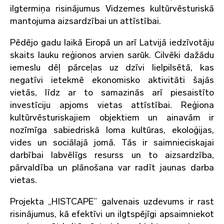
ilgtermiņa risinājumus Vidzemes kultūrvēsturiskā
mantojuma aizsardzībai un attīstībai.
Pēdējo gadu laikā Eiropā un arī Latvijā iedzīvotāju
skaits lauku reģionos arvien sarūk. Cilvēki dažādu
iemeslu dēļ pārceļas uz dzīvi lielpilsētā, kas
negatīvi ietekmē ekonomisko aktivitāti šajās
vietās, līdz ar to samazinās arī piesaistīto
investīciju apjoms vietas attīstībai. Reģiona
kultūrvēsturiskajiem objektiem un ainavām ir
nozīmīga sabiedriskā loma kultūras, ekoloģijas,
vides un sociālajā jomā. Tās ir saimnieciskajai
darbībai labvēlīgs resurss un to aizsardzība,
pārvaldība un plānošana var radīt jaunas darba
vietas.
Projekta „HISTCAPE” galvenais uzdevums ir rast
risinājumus, kā efektīvi un ilgtspējīgi apsaimniekot