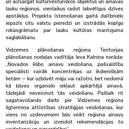
un aizsargāt kultūrvēsturiskos objektus un ainavas
lauku reģionos, vienlaikus radot labvēlīgus dzīves
apstākļus. Projekta īstenošanas gaitā dalībnieki
iepazīs citu valstu pieredzi un izstrādās kopīgu
rokasgrāmatu par lauku kultūras mantojuma
saglabāšanu.
Vidzemes plānošanas reģiona Teritorijas
plānošanas nodaļas vadītāja Ieva Kalniņa norāda:
„Novados klibo ainavu veidošana, pašvaldību
speciālisti vairāk koncentrējas uz ikdienišķām
lietām – kur uzbūvēt māju vai ražotni, bet nedomā
kā būves organiski iekļaut apkārtējā ainavā,
tādejādi neveicinot tās veidošanu. Pašlaik rit
sagatavošanās darbi pie Vidzemes reģiona
ilgtermiņa attīstības stratēģijas veidošanas, kur
viens no uzdevumiem būs veikt reģiona ainavu
inventarizāciju un izveidot rekomendācijas to