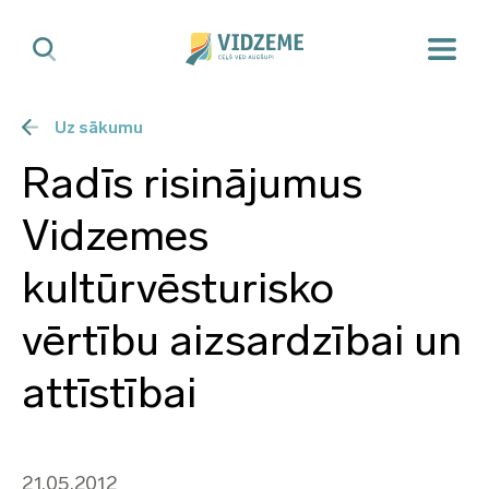
Uz sākumu
Radīs risinājumus
Vidzemes
kultūrvēsturisko
vērtību aizsardzībai un
attīstībai
21.05.2012