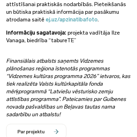
attīstīšanai praktiskās nodarbībās. Pieteikšanās
un būtiska praktiskā informācija par pasākumu
atrodama saitē
ej.uz/apzinatibafoto
.
Informāciju sagatavoja:
projekta vadītāja Ilze
Vanaga, biedrība “tabureTE”
Finansiālais atbalsts saņemts Vidzemes
plānošanas reģiona īstenotās programmas
“Vidzemes kultūras programma 2026” ietvaros, kas
tiek realizēta Valsts kultūrkapitāla fonda
mērķprogrammā “Latviešu vēsturisko zemju
attīstības programma”. Pateicamies par Gulbenes
novada pašvaldības un Beļavas tautas nama
sadarbību un atbalstu!
Par projektu