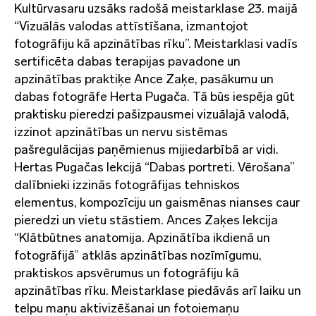
Kultūrvasaru uzsāks radošā meistarklase 23. maijā
“Vizuālās valodas attīstīšana, izmantojot
fotogrāfiju kā apzinātības rīku”. Meistarklasi vadīs
sertificēta dabas terapijas pavadone un
apzinātības praktiķe Ance Zaķe, pasākumu un
dabas fotogrāfe Herta Pugača. Tā būs iespēja gūt
praktisku pieredzi pašizpausmei vizuālajā valodā,
izzinot apzinātības un nervu sistēmas
pašregulācijas paņēmienus mijiedarbībā ar vidi.
Hertas Pugačas lekcijā “Dabas portreti. Vērošana”
dalībnieki izzinās fotogrāfijas tehniskos
elementus, kompozīciju un gaismēnas nianses caur
pieredzi un vietu stāstiem. Ances Zaķes lekcija
“Klātbūtnes anatomija. Apzinātība ikdienā un
fotogrāfijā” atklās apzinātības nozīmīgumu,
praktiskos apsvērumus un fotogrāfiju kā
apzinātības rīku. Meistarklase piedāvās arī laiku un
telpu maņu aktivizēšanai un fotoiemaņu